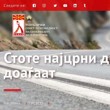
Следете нè:
Стоте најцрни 
доаѓаат
Насловна
РСБСП