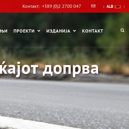
Контакт:
+389 (0)2 2700 047
ALB
|
|
АЊИ
ПРОЕКТИ
ИЗДАНИЈА
КОНТАКТ
ќајот допрва