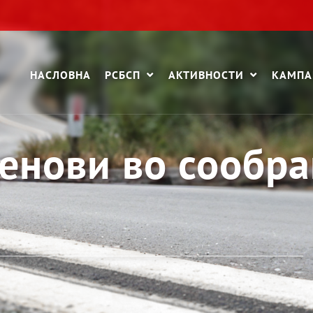
НАСЛОВНА
РСБСП
АКТИВНОСТИ
КАМП
денови во сообра