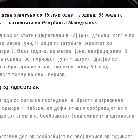
ка заклучно со 15 јуни оваа година, 36 лица го
 на пати
штата во Република Македонија
.
нас се стоте најкритични и најцрни денови кога е во
во месец јуни,11 лица го загубиле животот во
ември 9. Оваа година, во месец јуни, неофицијално, 8
а година, во периодот јуни – август , двојно се
сообраќајни незгоди, односно околу 50 % од
ваат токму во овој период.
 од годината се:
згоди со фатални последици е брзото и агресивно
, одмори и забава, но дефинитивно сообраќајот не е
шокот енергија. Сообраќајот бара смирени и одговорни
ставен дел од сообраќајот во овој период од годината.