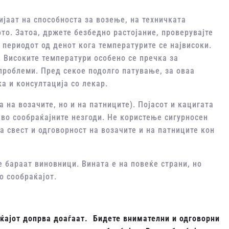
ијаат на способноста за возење, на техничката
ото. Затоа, држете безбедно растојание, проверувајте
о периодот од денот кога температурите се највисоки.
. Високите температури особено се пречка за
проблеми. Пред секое подолго патување, за оваа
а и консултација со лекар.
а на возачите, но и на патниците). Појасот и кацигата
 во сообраќајните незгоди. Не користење сигурносен
а свест и одговорност на возачите и на патниците кон
е бараат виновници. Вината е на повеќе страни, но
о сообраќајот.
аќајот допрва доаѓаат. Бидете внимателни и одговорни