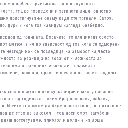
вање и побрзо пристигање на посакуваната
зилата, тешко повредени и загинати лица, односно
шно пристигнување онаму каде сте тргнале. Затоа,
но, дури и кога тоа навидум изгледа безбедно.
 период од годината. Возачите го планираат своето
иот метеж, а не во зависност од тоа кога се одморени
те незгоди кои се последица на заморот најчесто
жноста за реакција на возачот и можноста за
 тело има ограничени можности, а лажната
дморени, наспани, правете пауза и не возете подолго
алкохол и психотропни супстанции е многу посилно
токот од годината. Голем број прослави, забави,
ол. И сето тоа може да биде прифатливо, но никако не
од дејство на алкохол – тоа носи смрт, загубени
еднаш потсетуваме, алкохол и волан е најлоша