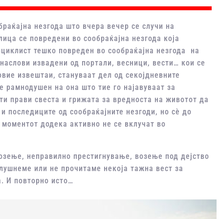
браќајна незгода што вчера вечер се случи на
лица се повредени во сообраќајна незгода која
оциклист тешко повреден во сообраќајна незгода на
наслови извадени од портали, весници, вести… кои се
 овие извештаи, стануваат дел од секојдневните
е рамнодушен на она што тие го најавуваат за
ти прави свеста и грижата за вредноста на животот да
 и последиците од сообраќајните незгоди, но сѐ до
 моментот додека активно не се вклучат во
возење, неправилно престигнување, возење под дејство
слушнеме или не прочитаме некоја тажна вест за
а. И повторно исто…