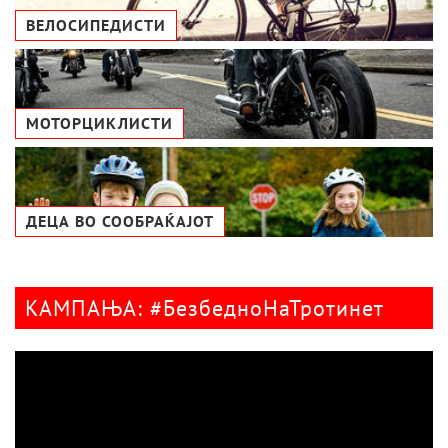
ВЕЛОСИПЕДИСТИ
МОТОРЦИКЛИСТИ
ДЕЦА ВО СООБРАЌАЈОТ
КАМПАЊА: #БезбедноНаТротинет
Видео
плејер