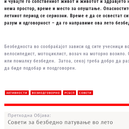
и чувајте го сопствениот живот и животот и здравјето 
нема простор, време и место за опуштање. Опасностите
летниот период се сериозни. Време е да се освестат си
разум и одговорност – да го направиме ова лето безбе
Безбедноста во сообраќајот зависи од сите учесници во
велосипедист, мотоциклист, возач на моторно возило. 
или помалку безбеден. Затоа, секој треба добро да ра
да биде подобар и поодговорен.
АКТИВНОСТИ
ВОЗИОДГОВОРНО
РСБСП
СОВЕТИ
Претходна Објава:
Совети за безбедно патување во лето