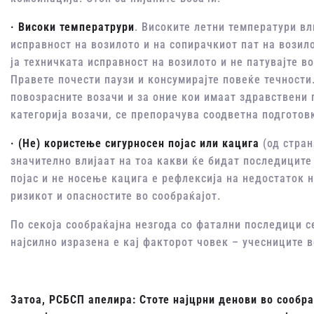
· Високи температрури
. Високите летни температури вл
исправност на возилото и на сопирачкиот пат на возил
ја техничката исправност на возилото и не патувајте в
Правете почести паузи и консумирајте повеќе течности
повозрасните возачи и за оние кои имаат здравствени 
категорија возачи, се препорачува соодветна подготовк
· (Не) користење сигурносен појас или кацига
(од стран
значително влијаат на тоа какви ќе бидат последиците
појас и не носење кацига е рефлексија на недостаток н
ризикот и опасностите во сообраќајот.
По секоја сообраќајна незгода со фатални последици с
најсилно изразена е кај факторот човек – учесниците в
Затоа, РСБСП апелира: Стоте најцрни денови во сообр