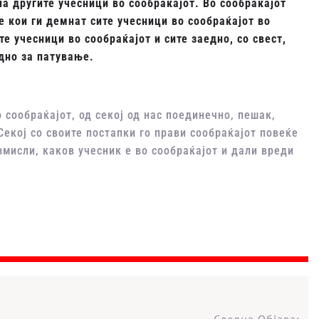
на другите учесници во сообраќајот. Во сообраќајот
 кои ги демнат сите учесници во сообраќајот во
те учесници во сообраќајот и сите заедно, со свест,
дно за патување.
 сообраќајот, од секој од нас поединечно, пешак,
Секој со своите постапки го прави сообраќајот повеќе
змисли, каков учесник е во сообраќајот и дали вреди