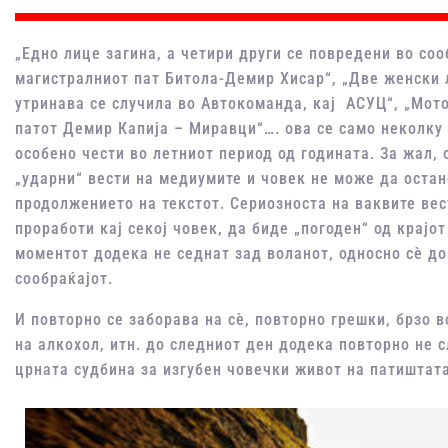
„Едно лице загина, а четири други се повредени во соо
магистралниот пат Битола-Демир Хисар“, „Две женски 
утринава се случила во Автокоманда, кај АСУЦ“, „Мот
патот Демир Капија – Миравци“…. ова се само неколку 
особено чести во летниот период од годината. За жал,
„ударни“ вести на медиумите и човек не може да остан
продолжението на текстот. Сериозноста на ваквите вес
проработи кај секој човек, да биде „погоден“ од крајот
моментот додека не седнат зад воланот, односно сѐ до
сообраќајот.
И повторно се заборава на сѐ, повторно грешки, брзо 
на алкохол, итн. до следниот ден додека повторно не 
црната судбина за изгубен човечки живот на патиштат