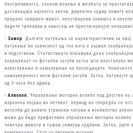
Нестрпливоста, слалом возење и желбата за престигну
дестинација најчесто значи, директен судир помеѓу во
прерано завршен живот, неостварени соништа и неуспе
бидете трпеливи и никогаш не престигнувајте неправил
· Замо
р
. Долгите патувања се карактеристични за овој
патување во зависност од тоа кога е најмал сообраќајн
и подготвени. Статистиката покажува дека сообраќајни
завршуваат со фатални загуби затоа што изостанува мо
избегнување и намалување на последиците. Човечкото
самоувереност носи фатални загуби. Затоа, патувајте о
од 3 часа без одмор.
· Алкохол.
Управување моторно возило под дејство на 
изразена појава во летниот период во споредба со оста
веселби до раните утрински часови и изобилство алкох
може да биде прифатливо управување моторно возило п
човечки животи и тажни семејни судбини. Затоа, уште 
комбинација. Стоп за пијаните возачи!