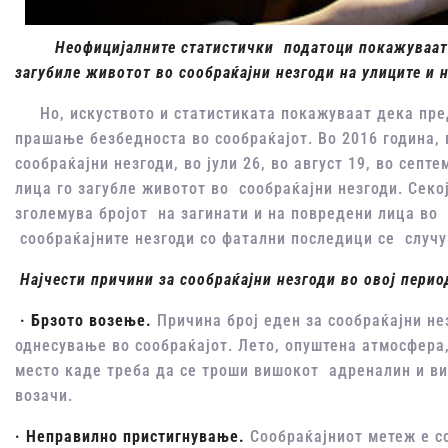
Неофицијалните статистички податоци покажуваат де
загубиле животот во сообраќајни незгоди на улиците и
Но, искуството и статистиката покажуваат дека пред 
прашање безбедноста во сообраќајот. Во 2016 година, 
сообраќајни незгоди, во јули 26, во август 19, во септ
лица го загубле животот во сообраќајни незгоди. Секој
зголемува бројот на загинати и на повредени лица во 
сообраќајните незгоди со фатални последици се случу
Најчести причини за сообраќајни незгоди во овој период
· Брзото возење.
Причина број еден за сообраќајни не
однесување во сообраќајот. Лето, опуштена атмосфера
место каде треба да се троши вишокот адреналин и ви
возачи.
· Неправилно пристигнување.
Сообраќајниот метеж е со