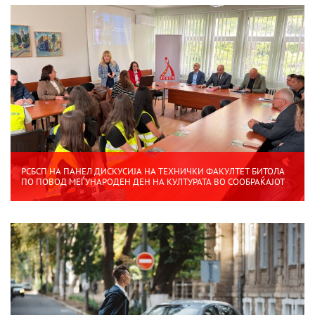
РСБСП НА ПАНЕЛ ДИСКУСИЈА НА ТЕХНИЧКИ ФАКУЛТЕТ БИТОЛА
ПО ПОВОД МЕЃУНАРОДЕН ДЕН НА КУЛТУРАТА ВО СООБРАЌАЈОТ