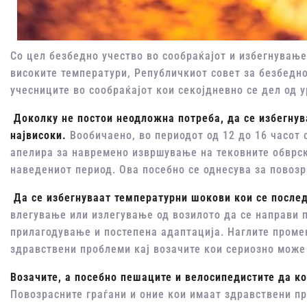
Со цел безбедно учество во сообраќајот и избегнување
високите температури, Републичкиот совет за безбедно
учесниците во сообраќајот кои секојдневно се дел од 
Доколку не постои неодложна потреба, да се избегнува
највисоки.
Вообичаено, во периодот од 12 до 16 часот 
апелира за навремено извршување на тековните обврск
наведениот период. Ова посебно се однесува за повозр
Да се избегнуваат
температурни шокови кои се послед
влегување или излегување од возилото да се направи 
прилагодување и постепена адаптација. Наглите проме
здравствени проблеми кај возачите кои сериозно може 
Возачите, а посебно пешаците
и велосипедистите да ко
Повозрасните граѓани и оние кои имаат здравствени п