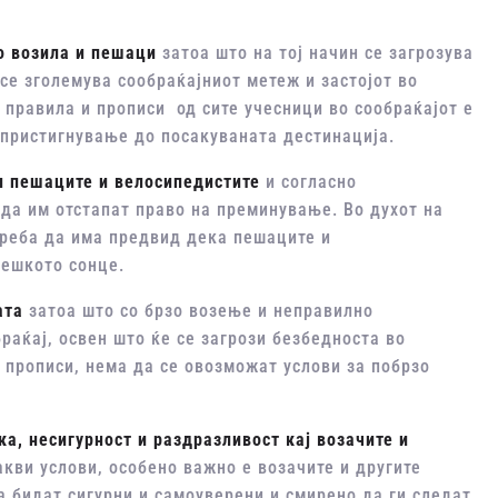
со возила и пешаци
затоа што на тој начин се загрозува
 се зголемува сообраќајниот метеж и застојот во
 правила и прописи од сите учесници во сообраќајот е
 пристигнување до посакуваната дестинација.
н пешаците и велосипедистите
и согласно
да им отстапат право на преминување. Во духот на
 треба да има предвид дека пешаците и
жешкото сонце.
ата
затоа што со брзо возење и неправилно
раќај, освен што ќе се загрози безбедноста во
 прописи, нема да се овозможат услови за побрзо
а, несигурност и раздразливост кај возачите и
вакви услови, особено важно е возачите и другите
а бидат сигурни и самоуверени и смирено да ги следат