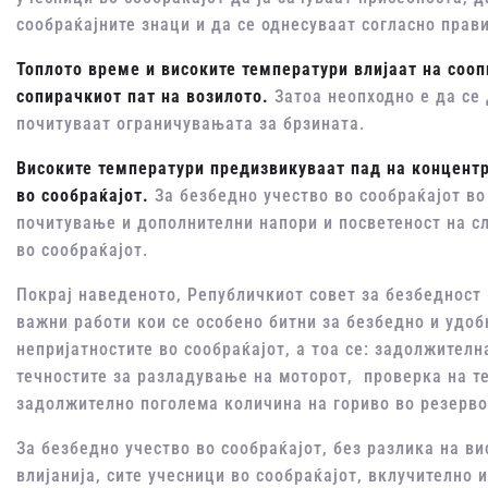
сообраќајните знаци и да се однесуваат согласно прави
Топлото време и високите температури влијаат на сооп
сопирачкиот пат на возилото.
Затоа неопходно е да се 
почитуваат ограничувањата за брзината.
Високите температури предизвикуваат пад на концентр
во сообраќајот.
За безбедно учество во сообраќајот во
почитување и дополнителни напори и посветеност на сл
во сообраќајот.
Покрај наведеното, Републичкиот совет за безбедност 
важни работи кои се особено битни за безбедно и удоб
непријатностите во сообраќајот, а тоа се: задолжителн
течностите за разладување на моторот, проверка на те
задолжително поголема количина на гориво во резерво
За безбедно учество во сообраќајот, без разлика на в
влијанија, сите учесници во сообраќајот, вклучително 