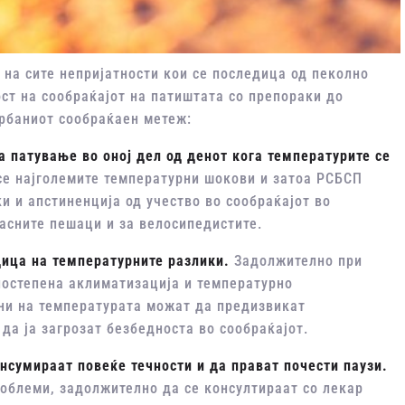
 на сите непријатности кои се последица од пеколно
ст на сообраќајот на патиштата со препораки до
урбаниот сообраќаен метеж:
 патување во оној дел од денот кога температурите се
се најголемите температурни шокови и затоа РСБСП
и и апстиненција од учество во сообраќајот во
асните пешаци и за велосипедистите.
ица на температурните разлики.
Задолжително при
постепена аклиматизација и температурно
ни на температурата можат да предизвикат
да ја загрозат безбедноста во сообраќајот.
нсумираат повеќе течности и да прават почести паузи.
роблеми, задолжително да се консултираат со лекар