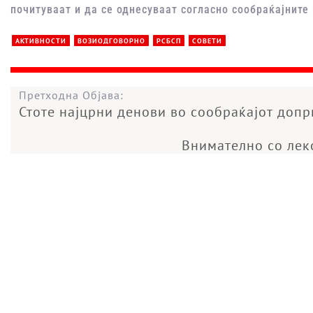
почитуваат и да се однесуваат согласно сообраќајните
АКТИВНОСТИ
ВОЗИОДГОВОРНО
РСБСП
СОВЕТИ
Претходна Објава:
Стоте најцрни денови во сообраќајот допр
Внимателно со лек