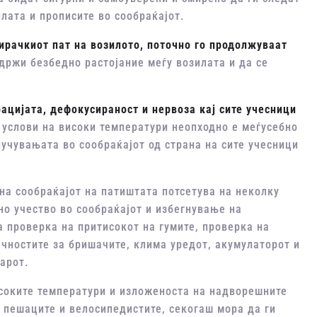
лата и прописите во сообраќајот.
ирачкиот пат на возилото, поточно го продолжуваат
држи безбедно растојание меѓу возилата и да се
ацијата, дефокусираност и нервоза кај сите учесници
 услови на високи температури неопходно е меѓусебно
учувањата во сообраќајот од страна на сите учесници
на сообраќајот на патиштата потсетува на неколку
но учество во сообраќајот и избегнување на
а проверка на притисокот на гумите, проверка на
чностите за бришачите, клима уредот, акумулаторот и
арот.
исоките температури и изложеноста на надворешните
и пешаците и велосипедистите, секогаш мора да ги