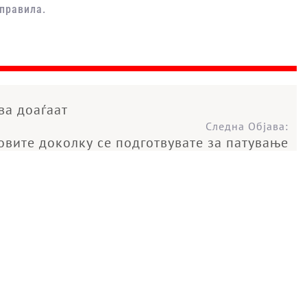
 правила.
ва доаѓаат
Следна Објава:
овите доколку се подготвувате за патување