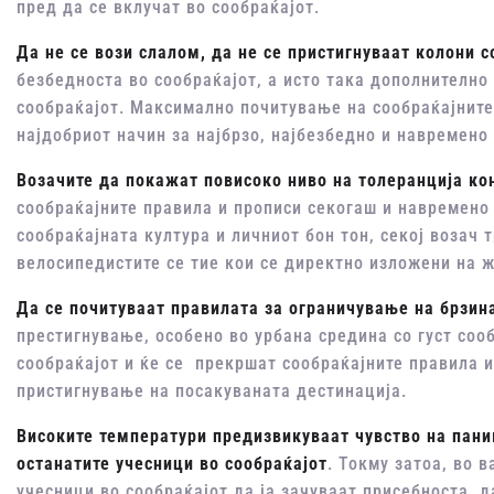
пред да се вклучат во сообраќајот.
Да не се вози слалом, да не се пристигнуваат колони 
безбедноста во сообраќајот, а исто така дополнително
сообраќајот. Максимално почитување на сообраќајните
најдобриот начин за најбрзо, најбезбедно и навремено
Возачите да покажат повисоко ниво на толеранција ко
сообраќајните правила и прописи секогаш и навремено 
сообраќајната култура и личниот бон тон, секој возач
велосипедистите се тие кои се директно изложени на 
Да се почитуваат правилата за ограничување на брзин
престигнување, особено во урбана средина со густ сооб
сообраќајот и ќе се прекршат сообраќајните правила и
пристигнување на посакуваната дестинација.
Високите температури предизвикуваат чувство на паник
останатите учесници во сообраќајот
. Токму затоа, во 
учесници во сообраќајот да ја зачуваат присебноста, д