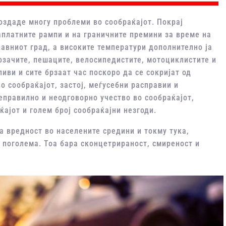
оздаде многу проблеми во сообраќајот. Покрај
платните рампи и на граничните премини за време на
авниот град, а високите температури дополнително ја
возачите, пешаците, велосипедистите, мотоциклистите и
ливи и сите брзаат час поскоро да се сокријат од
 сообраќајот, застој, меѓусебни расправии и
неправилно и неодговорно учество во сообраќајот,
ќајот и голем број сообраќајни незгоди.
 вредност во населените средини и токму тука,
 поголема. Тоа бара сконцетрираност, смиреност и