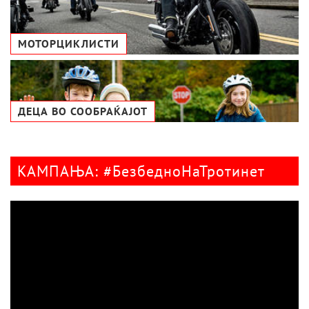
МОТОРЦИКЛИСТИ
ДЕЦА ВО СООБРАЌАЈОТ
КАМПАЊА: #БезбедноНаТротинет
Видео
плејер