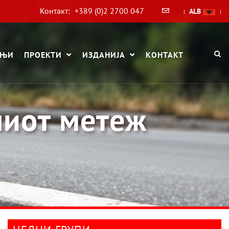
Контакт:
+389 (0)2 2700 047
ALB
|
|
АЊИ
ПРОЕКТИ
ИЗДАНИЈА
КОНТАКТ
ниот метеж