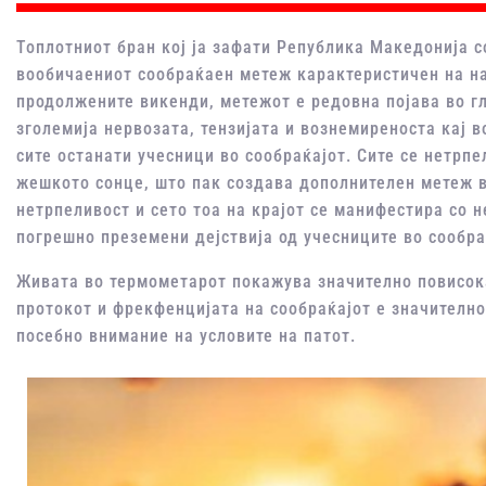
Топлотниот бран кој ја зафати Република Македонија с
вообичаениот сообраќаен метеж карактеристичен на на
продолжените викенди, метежот е редовна појава во гл
зголемија нервозата, тензијата и вознемиреноста кај 
сите останати учесници во сообраќајот. Сите се нетрпе
жешкото сонце, што пак создава дополнителен метеж во
нетрпеливост и сето тоа на крајот се манифестира со 
погрешно преземени дејствија од учесниците во сообра
Живата во термометарот покажува значително повисока
протокот и фрекфенцијата на сообраќајот е значително
посебно внимание на условите на патот.