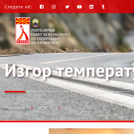
Следете нè:
Изгор температ
Насловна
РСБСП