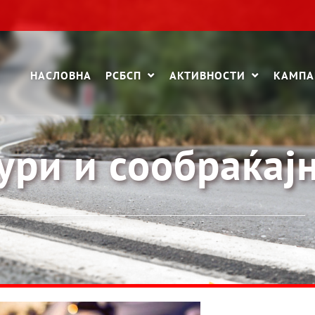
НАСЛОВНА
РСБСП
АКТИВНОСТИ
КАМП
ури и сообраќај