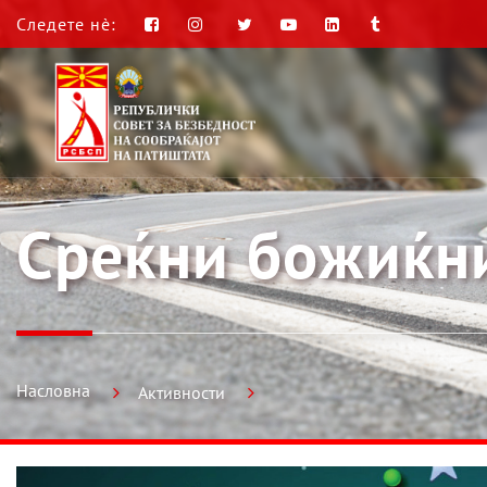
Следете нè:
Среќни божиќн
Насловна
Активности