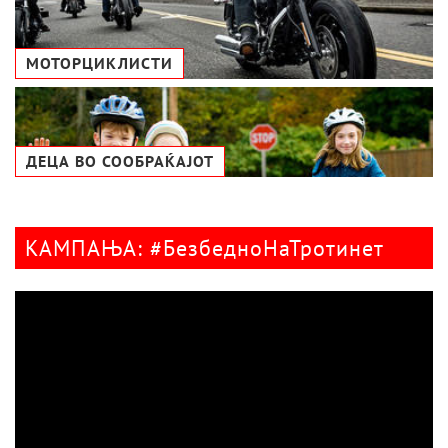
МОТОРЦИКЛИСТИ
ДЕЦА ВО СООБРАЌАЈОТ
КАМПАЊА: #БезбедноНаТротинет
Видео
плејер