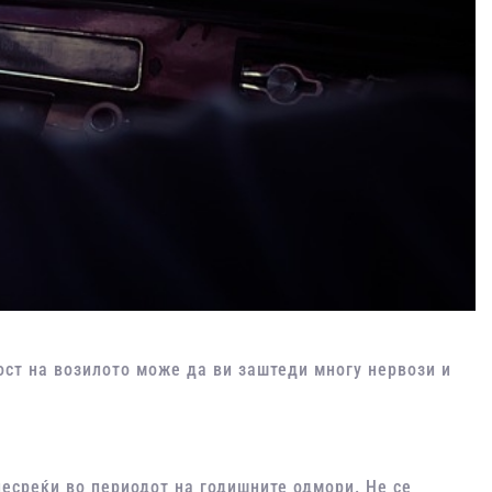
ост на возилото може да ви заштеди многу нервози и
несреќи во периодот на годишните одмори. Не се