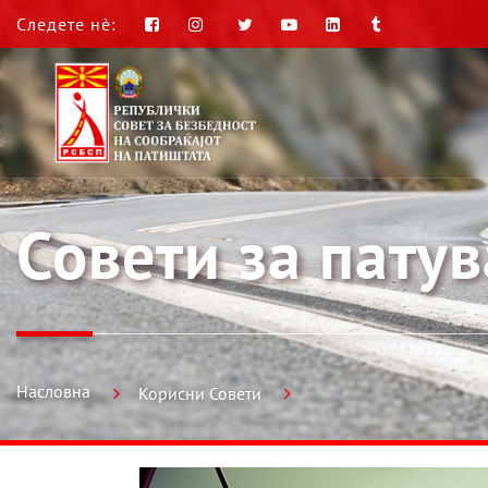
Следете нè:
Совети за пату
Насловна
Корисни Совети