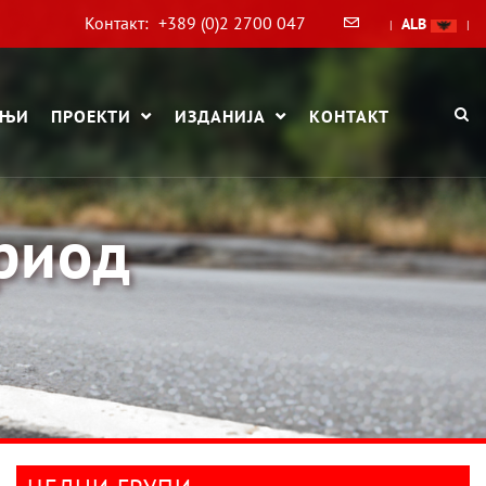
Контакт:
+389 (0)2 2700 047
ALB
|
|
АЊИ
ПРОЕКТИ
ИЗДАНИЈА
КОНТАКТ
ериод