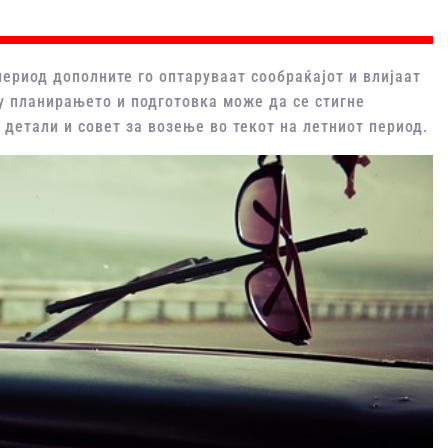
период дополните го оптаруваат сообраќајот и влијаат
у планирањето и подготовка може да се стигне
 детали и совет за возење во текот на летниот период.