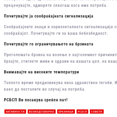
преценувајте, одморете секогаш кога има потреба.
Почитувајте ја сообраќајната сигнализација
Сообраќајните знаци и хоризонталната сигнализација 
сообраќајот. Почитувајте ги за ваша бебезбедност.
Почитувајте го ограничувањето на брзината
Преголемата брзина на возење е најголемиот причинит
брзајте, стигнете живи и здрави на вашата цел. на ваш
Внимавајте на високите температури
Топлото време предизвикува низа здравствен тегоби. И
како да постапите во случај на потреба.
РСБСП Ви посакува среќен пат!
АКТИВНОСТИ
ВОЗИОДГОВОРНО
ПРАЗНИЦИ
РСБСП
СОВЕТИ