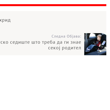
хрид
Следна Објава:
ско седиште што треба да ги знае
секој родител