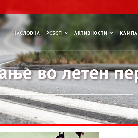
НАСЛОВНА
РСБСП
АКТИВНОСТИ
КАМП
вање во летен п