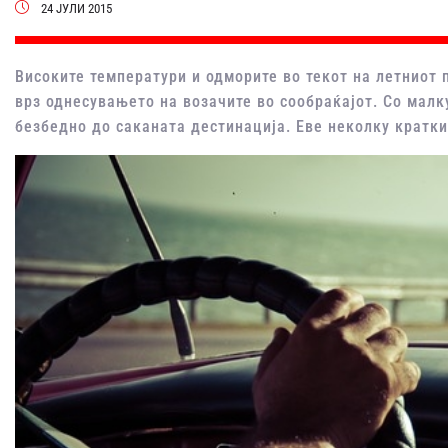
24 ЈУЛИ 2015
Високите температури и одморите во текот на летниот 
врз однесувањето на возачите во сообраќајот. Со малк
безбедно до саканата дестинација. Еве неколку кратки