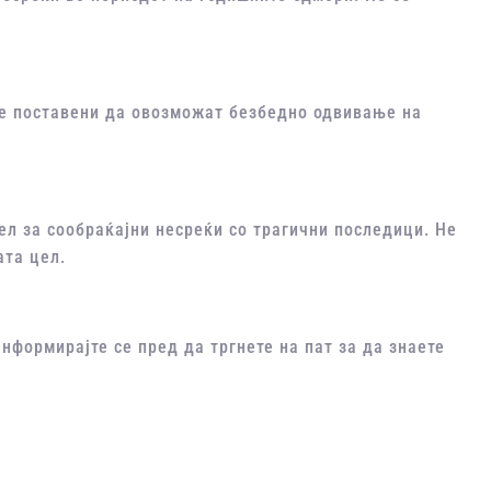
се поставени да овозможат безбедно одвивање на
ел за сообраќајни несреќи со трагични последици. Не
ата цел.
нформирајте се пред да тргнете на пат за да знаете