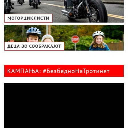
МОТОРЦИКЛИСТИ
ДЕЦА ВО СООБРАЌАЈОТ
КАМПАЊА: #БезбедноНаТротинет
Видео
плејер