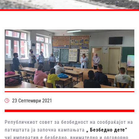
23 Септември 2021
Републичкиот совет за безбедност на сообраќајот на
патиштата ја започна кампањата
„ Безбедно дете“
чиј императив е безбедно, внимателно и одговорно