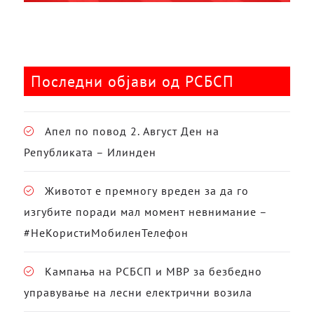
Последни објави од РСБСП
Апел по повод 2. Август Ден на
Републиката – Илинден
Животот е премногу вреден за да го
изгубите поради мал момент невнимание –
#НеКористиМобиленТелефон
Кампања на РСБСП и МВР за безбедно
управување на лесни електрични возила