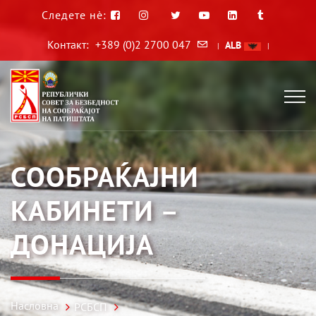
Следете нè:
Контакт:
+389 (0)2 2700 047
ALB
|
|
СООБРАЌАЈНИ
КАБИНЕТИ –
ДОНАЦИЈА
Насловна
РСБСП