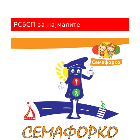
РСБСП за најмалите