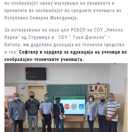
во сообраќајот преку изучување на правилата и
прописите во сообраќајот во средните училишта во
Република Северна Македонија.
За остварување на оваа цел РСБСП на СОУ „Никола
Карев“ од Струмица и СОУ ” Tаки Даскало” –
Битола, им доделува донација во технички средства
и тоа:
Софтвер и хардвер за едукација на ученици во
сообраќајно-техничките училишта.