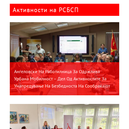
Активности на РСБСП
Ангеловски На Работилница За Одржлива
Урбана Мобилност – Дел Од Активностите За
Унапредување На Безбедноста На Сообраќајот