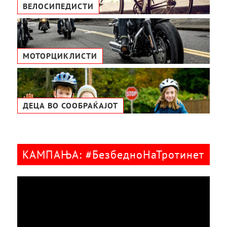
ВЕЛОСИПЕДИСТИ
МОТОРЦИКЛИСТИ
ДЕЦА ВО СООБРАЌАЈОТ
КАМПАЊА: #БезбедноНаТротинет
Видео
плејер