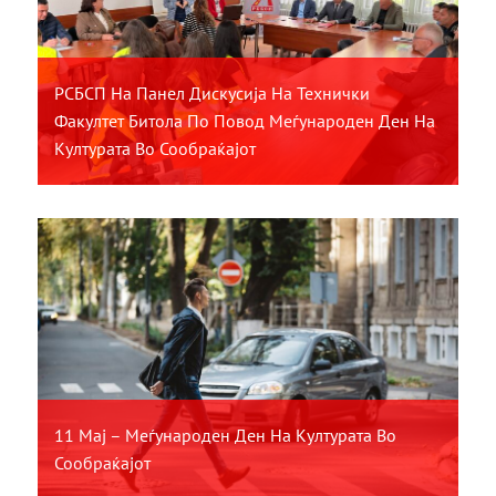
РСБСП На Панел Дискусија На Технички
Факултет Битола По Повод Меѓународен Ден На
Културата Во Сообраќајот
11 Мај – Меѓународен Ден На Културата Во
Сообраќајот