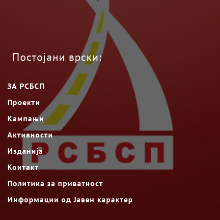
Постојани врски:
ЗА РСБСП
Проекти
Кампањи
Активности
Изданија
Контакт
Политика за приватност
Информации од Јавен карактер