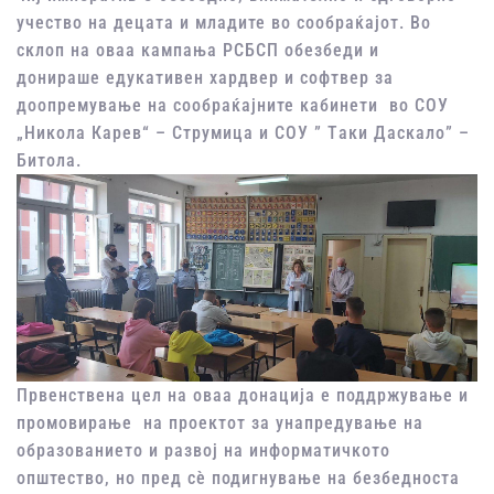
учество на децата и младите во сообраќајот. Во
склоп на оваа кампања РСБСП обезбеди и
донираше едукативен хардвер и софтвер за
доопремување на сообраќајните кабинети во СОУ
„Никола Карев“ – Струмица и СОУ ” Tаки Даскало” –
Битола.
Првенствена цел на оваа донација е поддржување и
промовирање на проектот за унапредување на
образованието и развој на информатичкото
општество, но пред сè подигнување на безбедноста