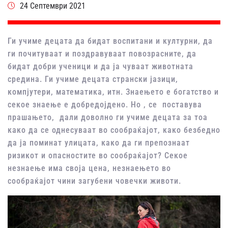
24 Септември 2021
Ги учиме децата да бидат воспитани и културни, да
ги почитуваат и поздравуваат повозрасните, да
бидат добри ученици и да ја чуваат животната
средина. Ги учиме децата странски јазици,
компјутери, математика, итн. Знаењето е богатство и
секое знаење е добредојдено. Но , се поставува
прашањето, дали доволно ги учиме децата за тоа
како да се однесуваат во сообраќајот, како безбедно
да ја поминат улицата, како да ги препознаат
ризикот и опасностите во сообраќајот? Секое
незнаење има своја цена, незнаењето во
сообраќајот чини загубени човечки животи.