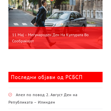
11 Мај – Меѓународен Ден На Културата Во
Сообраќајот
Последни објави од РСБСП
Апел по повод 2. Август Ден на
Републиката – Илинден