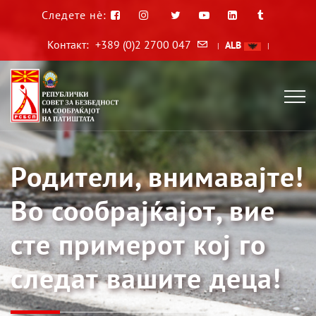
Следете нè:
Контакт:
+389 (0)2 2700 047
ALB
|
|
Родители, внимавајте!
Во сообрајќајот, вие
сте примерот кој го
следат вашите деца!