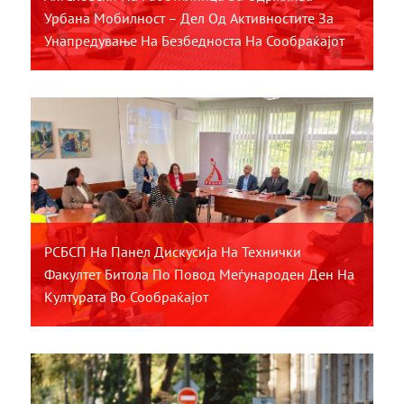
Урбана Мобилност – Дел Од Активностите За
Унапредување На Безбедноста На Сообраќајот
РСБСП На Панел Дискусија На Технички
Факултет Битола По Повод Меѓународен Ден На
Културата Во Сообраќајот