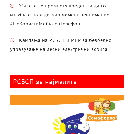
Животот е премногу вреден за да го
изгубите поради мал момент невнимание –
#НеКористиМобиленТелефон
Кампања на РСБСП и МВР за безбедно
управување на лесни електрични возила
РСБСП за најмалите