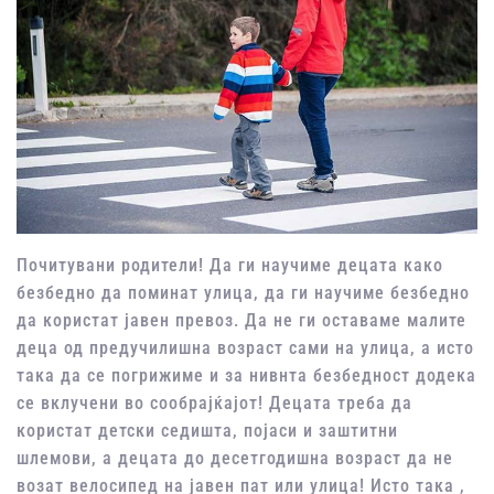
Почитувани родители! Да ги научиме децата како
безбедно да поминат улица, да ги научиме безбедно
да користат јавен превоз. Да не ги оставаме малите
деца од предучилишна возраст сами на улица, а исто
така да се погрижиме и за нивнта безбедност додека
се вклучени во сообрајќајот! Децата треба да
користат детски седишта, појаси и заштитни
шлемови, а децата до десетгодишна возраст да не
возат велосипед на јавен пат или улица! Исто така ,