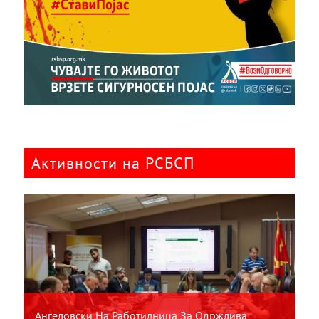
Активности на РСБСП
Ангеловски На Работилница За Одржлива