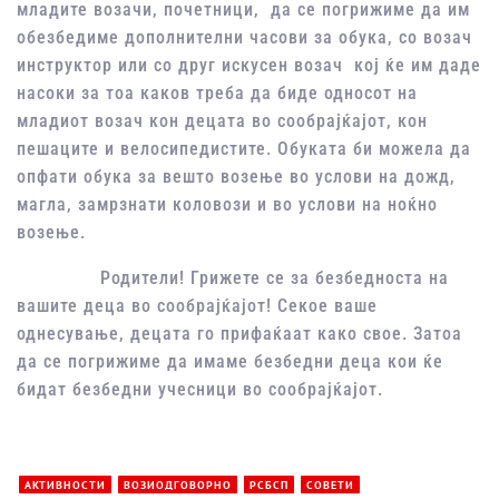
младите возачи, почетници, да се погрижиме да им
обезбедиме дополнителни часови за обука, со возач
инструктор или со друг искусен возач кој ќе им даде
насоки за тоа каков треба да биде односот на
младиот возач кон децата во сообрајќајот, кон
пешаците и велосипедистите. Обуката би можела да
опфати обука за вешто возење во услови на дожд,
магла, замрзнати коловози и во услови на ноќно
возење.
Родители! Грижете се за безбедноста на
вашите деца во сообрајќајот! Секое ваше
однесување, децата го прифаќаат како свое. Затоа
да се погрижиме да имаме безбедни деца кои ќе
бидат безбедни учесници во сообрајќајот.
АКТИВНОСТИ
ВОЗИОДГОВОРНО
РСБСП
СОВЕТИ