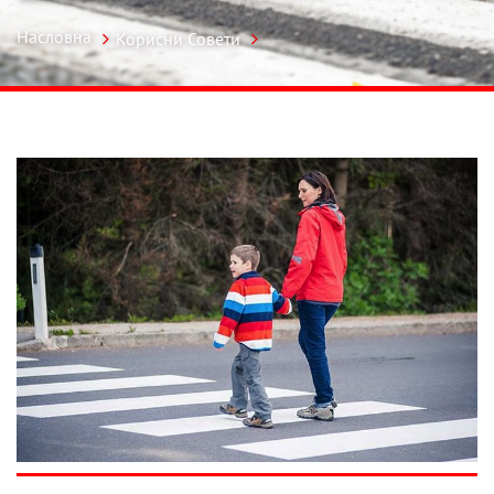
Насловна
Корисни Совети