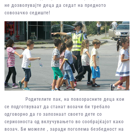
не дозволувајте деца да седат на предното
совозачко седиште!
Родителите пак, на повозрасните деца кои
се подготвуваат да станат возачи би требало
одговорно да го запознаат своето дете со
сериозноста од вклучувањето во сообрајќајот како
возач. Би можеле , заради поголема безбедност на