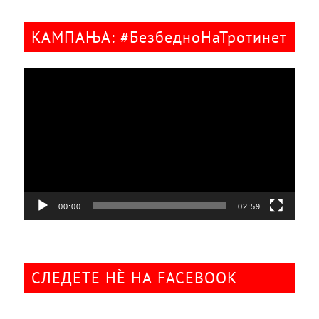
КАМПАЊА: #БезбедноНаТротинет
Видео
плејер
00:00
02:59
СЛЕДЕТЕ НÈ НА FACEBOOK