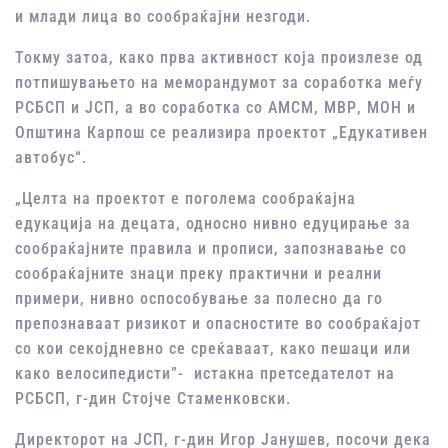
и млади лица во сообраќајни незгоди.
Токму затоа, како прва активност која произлезе од
потпишувањето на меморандумот за соработка меѓу
РСБСП и ЈСП, а во соработка со АМСМ, МВР, МОН и
Општина Карпош се реализира проектот „Едукативен
автобус“.
„Целта на проектот е поголема сообраќајна
едукација на децата, односно нивно едуцирање за
сообраќајните правила и прописи, запознавање со
сообраќајните знаци преку практични и реални
примери, нивно оспособување за полесно да го
препознаваат ризикот и опасностите во сообраќајот
со кои секојдневно се среќаваат, како пешаци или
како велосипедисти”- истакна претседателот на
РСБСП, г-дин Стојче Стаменковски.
Директорот на ЈСП, г-дин Игор Јанушев, посочи дека