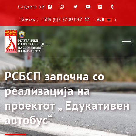
Следете нè:
Контакт:
+389 (0)2 2700 047
ALB
|
|
РСБСП започна со
реализација на
проектот „ Едукативен
автобус“