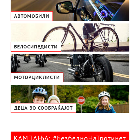
АВТОМОБИЛИ
ВЕЛОСИПЕДИСТИ
МОТОРЦИКЛИСТИ
ДЕЦА ВО СООБРАЌАЈОТ
КАМПАЊА: #БезбедноНаТротинет