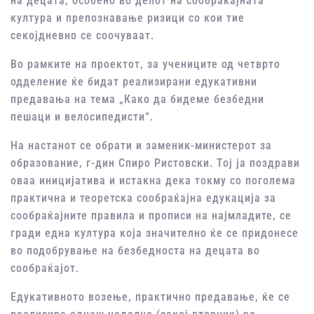
на децата, особено во делот на сообраќајната
култура и препознавање ризици со кои тие
секојдневно се соочуваат.
Во рамките на проектот, за учениците од четврто
одделение ќе бидат реализирани едукативни
предавања на тема „Како да бидеме безбедни
пешаци и велосипедисти“.
На настанот се обрати и заменик-министерот за
образование, г-дин Спиро Ристовски. Тој ја поздрави
оваа иницијатива и истакна дека токму со поголема
практична и теоретска сообраќајна едукација за
сообраќајните правила и прописи на најмладите, се
гради една култура која значително ќе се придонесе
во подобрување на безбедноста на децата во
сообраќајот.
Едукативното возење, практично предавање, ќе се