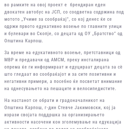
во рамките на овој проект е брендиран еден
двокатен автобус на ЈСП, со соодветна содржина под
мотото „Учиме за сообраќај“, со кој денес ќе се
одржи првото едукативно возење по главните улици
и булевари во Скопје, со децата од ОУ „Братство“ од
Општина Карпош.
За време на едукативното возење, претставници од
МВР и предавачи од АМСМ, преку инсталирана
опрема ќе ги информираат и едуцираат децата за сѐ
што гледаат во сообраќајот и за сите позитивни и
негативни примери, а посебно ќе посветат внимание
на однесувањето на пешаците и велосипедистите.
На настанот се обрати и градоначалникот на
Општина Карпош, г-дин Стевче Јакимовски, кој ја
изрази својата поддршка за организирањето
активности насочени кон зголемување на едукација