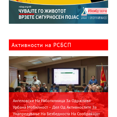
Активности на РСБСП
Ангеловски На Работилница За Одржлива
Урбана Мобилност – Дел Од Активностите За
Унапредување На Безбедноста На Сообраќајот