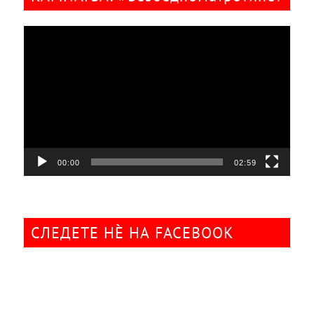
Видео
плејер
00:00
02:59
СЛЕДЕТЕ НÈ НА FACEBOOK