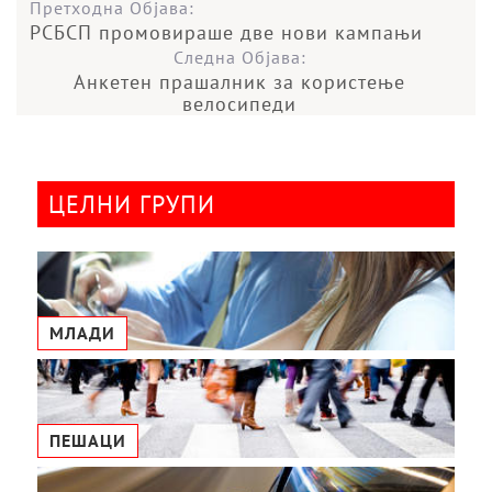
Претходна Објава:
РСБСП промовираше две нови кампањи
Следна Објава:
Aнкетeн прашалник за користење
велосипеди
ЦЕЛНИ ГРУПИ
МЛАДИ
ПЕШАЦИ