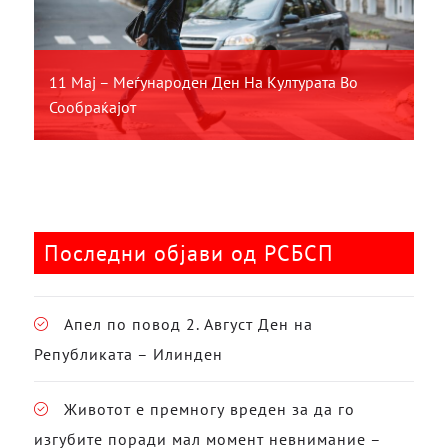
11 Мај – Меѓународен Ден На Културата Во
Сообраќајот
Последни објави од РСБСП
Апел по повод 2. Август Ден на
Републиката – Илинден
Животот е премногу вреден за да го
изгубите поради мал момент невнимание –