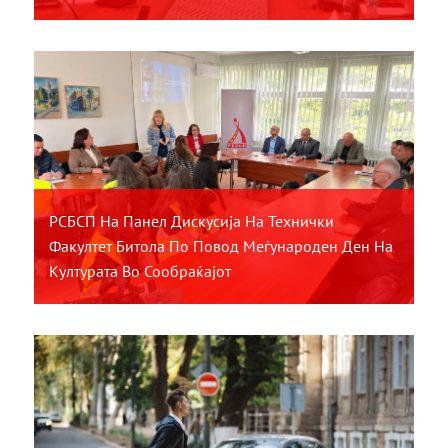
РСБСП На Панел Дискусија На Технички
Факултет Битола По Повод Меѓународен Ден На
Културата Во Сообраќајот