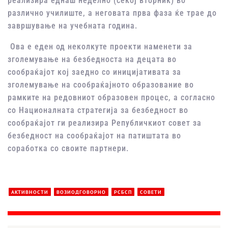
реализира еднаш неделно (секој вторник) во
различно училиште, а неговата прва фаза ќе трае до
завршување на учебната година.
Ова е еден од неколкуте проекти наменети за
зголемување на безбедноста на децата во
сообраќајот кој заедно со иницијативата за
зголемување на сообраќајното образование во
рамките на редовниот образовен процес, а согласно
со Националната стратегија за безбедност во
сообраќајот ги реализира Републичкиот совет за
безбедност на сообраќајот на патиштата во
соработка со своите партнери.
АКТИВНОСТИ
ВОЗИОДГОВОРНО
РСБСП
СОВЕТИ