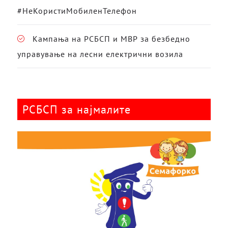
#НеКористиМобиленТелефон
Кампања на РСБСП и МВР за безбедно
управување на лесни електрични возила
РСБСП за најмалите