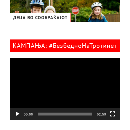
ДЕЦА ВО СООБРАЌАЈОТ
КАМПАЊА: #БезбедноНаТротинет
Видео
плејер
00:00
02:59