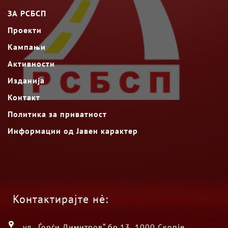
ЗА РСБСП
Проекти
Кампањи
Активности
Изданија
Контакт
Политика за приватност
Информации од Јавен карактер
Контактирајте нè:
ул. „Ѓорѓи Димитров“ бр.13, 1000 Скопје