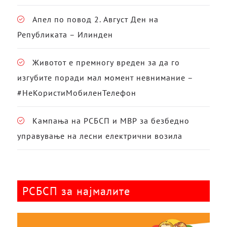
Апел по повод 2. Август Ден на
Републиката – Илинден
Животот е премногу вреден за да го
изгубите поради мал момент невнимание –
#НеКористиМобиленТелефон
Кампања на РСБСП и МВР за безбедно
управување на лесни електрични возила
РСБСП за најмалите