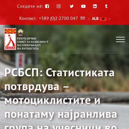
Следете нè:
Контакт:
+389 (0)2 2700 047
ALB
|
|
РСБСП: Статистиката
потврдува –
мотоциклистите и
понатаму најранлива
група на учесници во