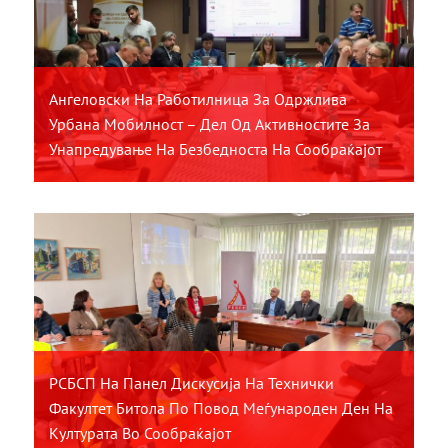
Ангеловски На Работилница За Одржлива
Урбана Мобилност – Дел Од Активностите За
Унапредување На Безбедноста На Сообраќајот
РСБСП На Панел Дискусија На Технички
Факултет Битола По Повод Меѓународен Ден На
Културата Во Сообраќајот