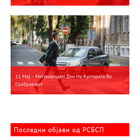
11 Мај – Меѓународен Ден На Културата Во
Сообраќајот
Последни објави од РСБСП