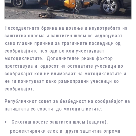
Несоодветната брзина на возење и неупотребата на
заштитна опрема и заштитен шлем се издвојуваат
како главни причини за трагичните последици од
сообраќајните незгоди во кои учествуваат
мотоциклистите. Дополнителен ризик фактор
претставува и односот на останатите учесници во
сообраќајот кои не внимаваат на мотоциклистите и
не ги почитуваат како рамноправни учесници во
сообраќајот.
Републичкиот совет за безбедност на сообраќајот на
патиштата со совети до мотоциклистите:
Секогаш носете заштитен шлем (кацига),
рефлектирачки елек и друга заштитна опрема