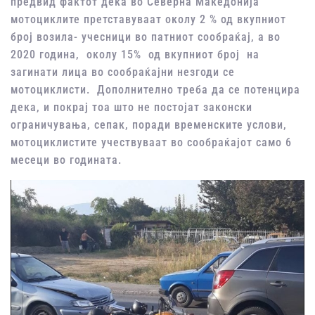
предвид фактот дека во Северна Македонија
мотоциклите претставуваат околу 2 % од вкупниот
број возила- учесници во патниот сообраќај, а во
2020 година, околу 15% од вкупниот број на
загинати лица во сообраќајни незгоди се
мотоциклисти. Дополнително треба да се потенцира
дека, и покрај тоа што не постојат законски
ограничувања, сепак, поради временските услови,
мотоциклистите учествуваат во сообраќајот само 6
месеци во годината.