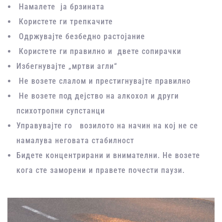
Намалете ја брзината
Користете ги трепкачите
Одржувајте безбедно растојание
Користете ги правилно и двете сопирачки
Избегнувајте „мртви агли“
Не возете слалом и престигнувајте правилно
Не возете под дејство на алкохол и други
психотропни супстанци
Управувајте го возилото на начин на кој не се
намалува неговата стабилност
Бидете концентрирани и внимателни. Не возете
кога сте заморени и правете почести паузи.