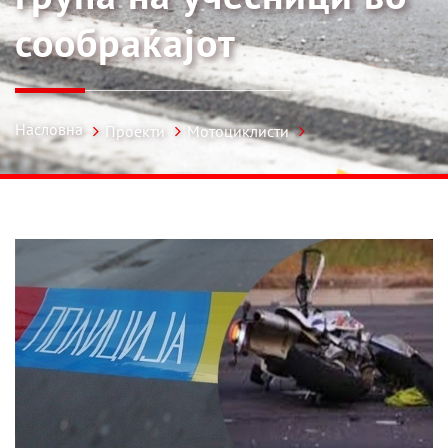
сообраќајот
Насловна
Проекти
Мотоциклисти