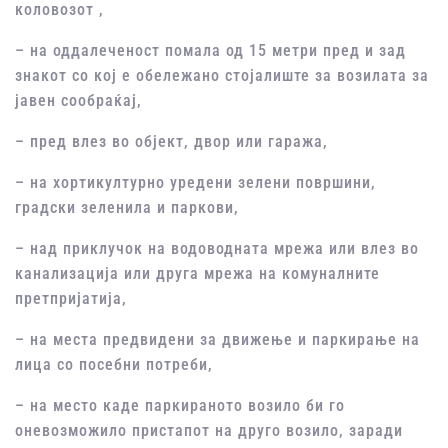
коловозот ,
– на оддалеченост помала од 15 метри пред и зад
знакот со кој е обележано стојалиште за возилата за
јавен сообраќај,
– пред влез во објект, двор или гаража,
– на хортикултурно уредени зелени површини,
градски зеленила и паркови,
– над приклучок на водоводната мрежа или влез во
канализација или друга мрежа на комуналните
претпријатија,
– на места предвидени за движење и паркирање на
лица со посебни потреби,
– на место каде паркираното возило би го
оневозможило пристапот на друго возило, заради