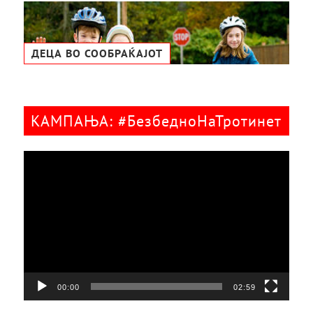
ДЕЦА ВО СООБРАЌАЈОТ
КАМПАЊА: #БезбедноНаТротинет
Видео
плејер
00:00
02:59