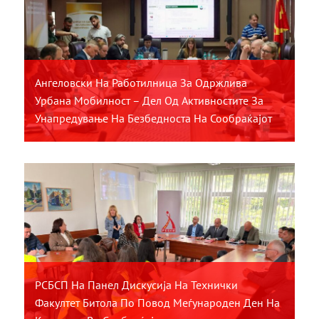
Ангеловски На Работилница За Одржлива
Урбана Мобилност – Дел Од Активностите За
Унапредување На Безбедноста На Сообраќајот
РСБСП На Панел Дискусија На Технички
Факултет Битола По Повод Меѓународен Ден На