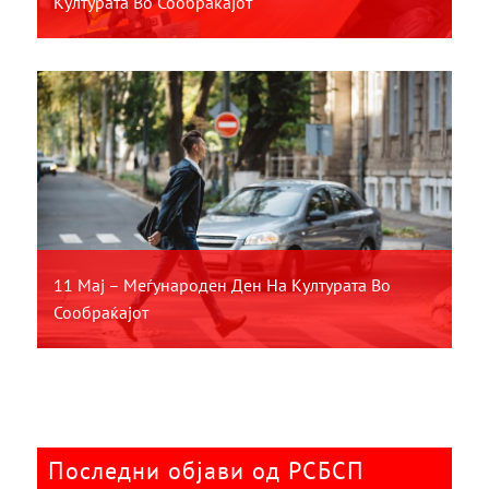
Културата Во Сообраќајот
11 Мај – Меѓународен Ден На Културата Во
Сообраќајот
Последни објави од РСБСП