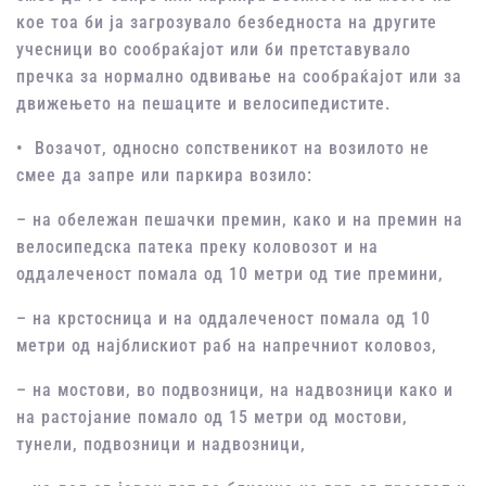
кое тоа би ја загрозувало безбедноста на другите
учесници во сообраќајот или би претставувало
пречка за нормално одвивање на сообраќајот или за
движењето на пешаците и велосипедистите.
• Возачот, односно сопственикот на возилото не
смее да запре или паркира возило:
– на обележан пешачки премин, како и на премин на
велосипедска патека преку коловозот и на
оддалеченост помала од 10 метри од тие премини,
– на крстосница и на оддалеченост помала од 10
метри од најблискиот раб на напречниот коловоз,
– на мостови, во подвозници, на надвозници како и
на растојание помало од 15 метри од мостови,
тунели, подвозници и надвозници,