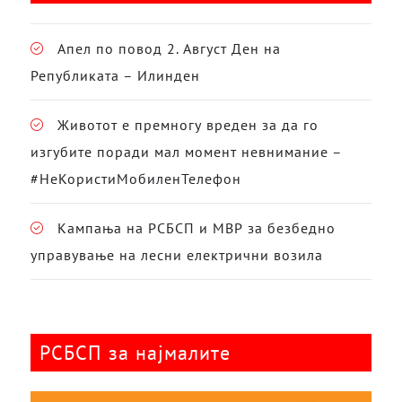
Апел по повод 2. Август Ден на
Републиката – Илинден
Животот е премногу вреден за да го
изгубите поради мал момент невнимание –
#НеКористиМобиленТелефон
Кампања на РСБСП и МВР за безбедно
управување на лесни електрични возила
РСБСП за најмалите