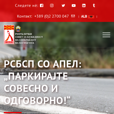
Следете нè:
Контакт:
+389 (0)2 2700 047
ALB
|
|
РСБСП СО АПЕЛ:
„ПАРКИРАЈТЕ
СОВЕСНО И
ОДГОВОРНО!“