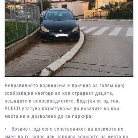
Неправилното паркирање е причина за голем број
сообраќајни незгоди во кои страдаат децата,
пешаците и велосипедистите. Водејќи се од тоа,
РСБСП упатува потсетување до возачите на кои
места не е дозволено да се паркира:
• Возачот, односно сопственикот на возилото не
смее да го запре или паркира возилото на место на