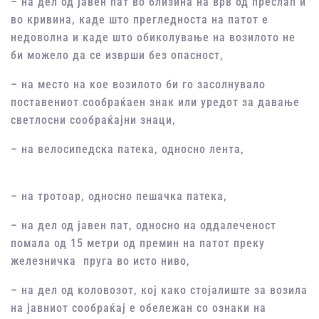
– на дел од јавен пат во близина на врв од преслап и
во кривина, каде што прегледноста на патот е
недоволна и каде што обиколување на возилото не
би можело да се изврши без опасност,
– на место на кое возилото би го засолнувало
поставениот сообраќаен знак или уредот за давање
светлосни сообраќајни знаци,
– на велосипедска патека, односно лента,
– на тротоар, односно пешачка патека,
– на дел од јавен пат, односно на оддалеченост
помала од 15 метри од премин на патот преку
железничка пруга во исто ниво,
– на дел од коловозот, кој како стојалиште за возила
на јавниот сообраќај е обележан со ознаки на