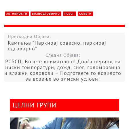
АКТИВНОСТИ
ВОЗИОДГОВОРНО
РСБСП
СОВЕТИ
Претходна Објава:
Кампања “Паркирај совесно, паркирај
одговорно”
Следна Објава:
РСБСП: Возете внимателно! Доаѓа период на
ниски температури, дожд, снег, голомразица
и влажни коловози – Подгответе го возилото
за возење во зимски услови!
ЦЕЛНИ ГРУПИ