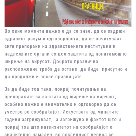
Во овие моменти важно е да се знае, да се задржи
здравиот разум и одговорноста, да се почитуваат
сите препораки на здравствените институции и
надлежните органи со цел заштита од понатамошно
ширење на вирусот. Доброто празнично
расположение треба да остане, да биде присутно и
да продолжи и после празниците.
За да биде тоа така, покрај почитување на
препораките за заштита од ширење на вирусот,
особено важно е внимателно и одговорно да се
учество во сообраќајот. Искуствата од минатите
години загрижуваат, а загрижува и фактот што и
покрај тоа што интензитетот на сообраќајот е
значително намален, во последниот период се