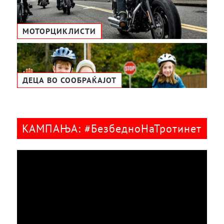
МОТОРЦИКЛИСТИ
ДЕЦА ВО СООБРАЌАЈОТ
КАМПАЊА: #БезбедноНаТротинет
Видео
плејер