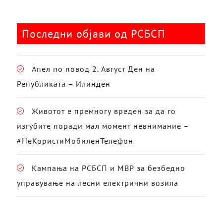
Последни објави од РСБСП
Апел по повод 2. Август Ден на
Републиката – Илинден
Животот е премногу вреден за да го
изгубите поради мал момент невнимание –
#НеКористиМобиленТелефон
Кампања на РСБСП и МВР за безбедно
управување на лесни електрични возила