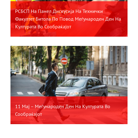
РСБСП На Панел Дискусија На Технички
Факултет Битола По Повод Меѓународен Ден На
Културата Во Сообраќајот
11 Мај – Меѓународен Ден На Културата Во
Сообраќајот