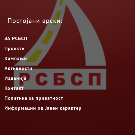
Постојани врски:
ЗА РСБСП
Проекти
Кампањи
Активности
Изданија
Контакт
Политика за приватност
Информации од Јавен карактер