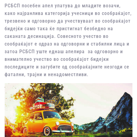
РСБСП посебен апел упатува до младите возачи,
како најранлива категорија учесници во сообраќајот,
трезвено и одговорно да учествуваат во сообраќајот
бидејќи само така ќе пристигнат безбедно на
саканата десинација. Совесното учество во
сообраќајот е одраз на одговорни и стабилни лица и
затоа РСБСП уште еднаш апелира за одговорно и
внимателно учество во сообраќајот бидејки
последиците и загубите од сообраќајните незгоди се
фатални, трајни и ненадоместливи.