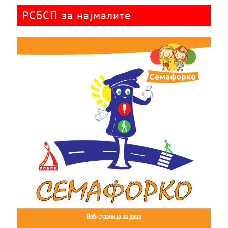
РСБСП за најмалите