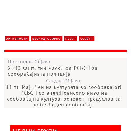
АКТИВНОСТИ
ВОЗИОДГОВОРНО
РСБСП
СОВЕТИ
Претходна Објава:
2500 заштитни маски од РСБСП за
сообраќајната полиција
Следна Објава:
11-ти Мај- Ден на културата во сообраќајот!
РСБСП со апел:Повисоко ниво на
сообраќајна култура, основен предуслов за
побезбеден сообраќај!