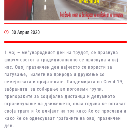
30 Април 2020
1 мај – меѓународниот ден на трудот, се празнува
ширум светот а традициолнално се празнува и кај
нас. Овој празничен ден најчесто се користи за
патување, излети во природа и дружење со
семејствата и пријателите. Пандемијата со Covid 19,
забраната за собирање во поголеми групи,
препораките за социјална дистанца и делумното
ограничување на движењето, оваа година ќе остават
своја трага и ќе влијаат на тоа како ќе се прослави и
како ќе се однесуваат граѓаните на овој празничен
ден.