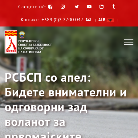
Следете нè:
Контакт:
+389 (0)2 2700 047
ALB
|
|
РСБСП со апел:
Бидете внимателни и
одговорни зад
воланот за
првомајските