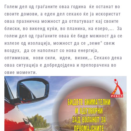
Голем дел од граѓаните оваа година ќе останат во
своите домови, а еден дел секако ќе ја искористат
оваа празнична можност да отпатуваат кај своите
блиски, во викенд куќи, во планина, на езеро,…. За
голем дел од граѓаните оваа ќе биде можност да се
излезе од изолација, можност да се „земе“ свеж
воздух, да се наполнат со нова енергија,
оптимизам, нови сили, идеи, визии,… Секако дека
оваа ситуација е добредојдена и препорачена во
овие моменти.