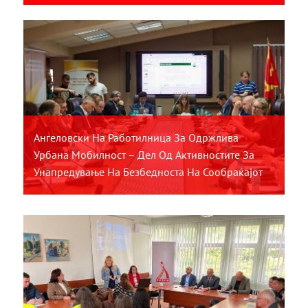
Ангеловски На Работилница За Одржлива
Урбана Мобилност – Дел Од Активностите За
Унапредување На Безбедноста На Сообраќајот