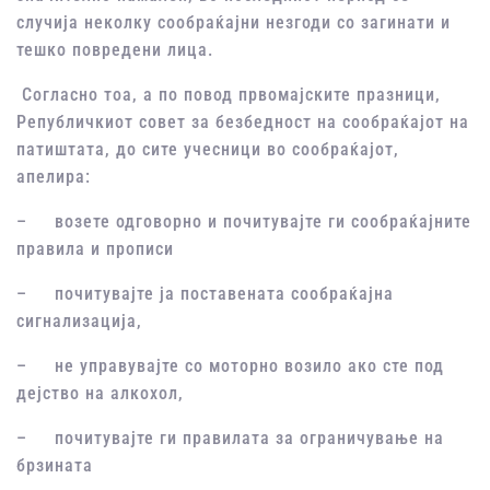
случија неколку сообраќајни незгоди со загинати и
тешко повредени лица.
Согласно тоа, а по повод првомајските празници,
Републичкиот совет за безбедност на сообраќајот на
патиштата, до сите учесници во сообраќајот,
апелира:
– возете одговорно и почитувајте ги сообраќајните
правила и прописи
– почитувајте ја поставената сообраќајна
сигнализација,
– не управувајте со моторно возило ако сте под
дејство на алкохол,
– почитувајте ги правилата за ограничување на
брзината