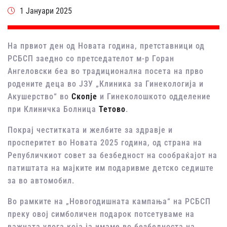
1 Јануари 2025
На првиот ден од Новата година, претставници од
РСБСП заедно со претседателот м-р Горан
Ангеловски беа во традиционална посета на прво
родените деца во ЈЗУ „Клиника за Гинекологија и
Акушерство“ во
Скопје
и Гинеколошкото одделение
при Клиничка Болница
Тетово
.
Покрај честитката и желбите за здравје и
просперитет во Новата 2025 година, од страна на
Републичкиот совет за безбедност на сообраќајот на
патиштата на мајките им подаривме детско седиште
за во автомобил.
Во рамките на „Новогодишната кампања“ на РСБСП
преку овој симболичен подарок потсетуваме на
важната улога која ја имаме во безбедноста на