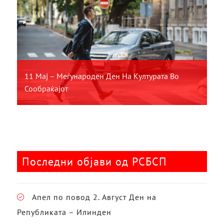
11 Мај – Меѓународен Ден На Културата Во
Сообраќајот
Последни објави од РСБСП
Апел по повод 2. Август Ден на
Републиката – Илинден