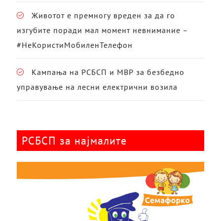
Животот е премногу вреден за да го
изгубите поради мал момент невнимание –
#НеКористиМобиленТелефон
Кампања на РСБСП и МВР за безбедно
управување на лесни електрични возила
РСБСП за најмалите