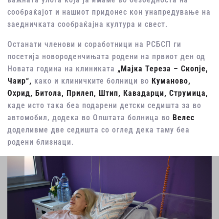
сообраќајот и нашиот придонес кон унапредување на
заедничката сообраќајна култура и свест.
Останати членови и соработници на РСБСП ги
посетија новороденчињата родени на првиот ден од
Новата година на клиниката
„Мајка Тереза – Скопје,
Чаир“,
како и клиничките болници во
Куманово,
Охрид, Битола, Прилеп, Штип, Кавадарци, Струмица,
каде исто така беа подарени детски седишта за во
автомобил, додека во Општата болница во
Велес
доделивме две седишта со оглед дека таму беа
родени близнаци.