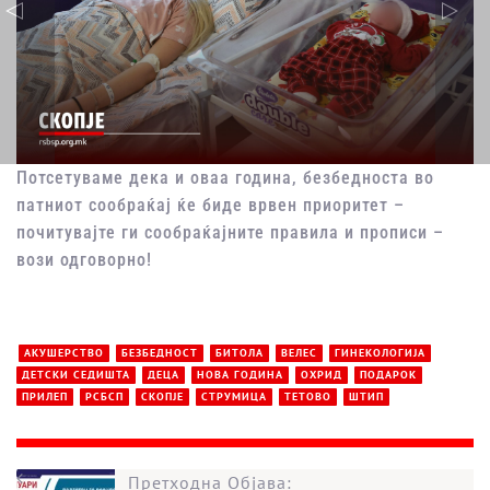
Потсетуваме дека и оваа година, безбедноста во
патниот сообраќај ќе биде врвен приоритет –
почитувајте ги сообраќајните правила и прописи –
вози одговорно!
АКУШЕРСТВО
БЕЗБЕДНОСТ
БИТОЛА
ВЕЛЕС
ГИНЕКОЛОГИЈА
ДЕТСКИ СЕДИШТА
ДЕЦА
НОВА ГОДИНА
ОХРИД
ПОДАРОК
ПРИЛЕП
РСБСП
СКОПЈЕ
СТРУМИЦА
ТЕТОВО
ШТИП
Претходна Објава: