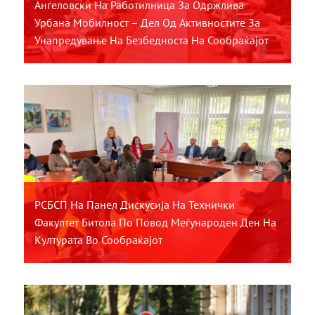
Ангеловски На Работилница За Одржлива
Урбана Мобилност – Дел Од Активностите За
Унапредување На Безбедноста На Сообраќајот
РСБСП На Панел Дискусија На Технички
Факултет Битола По Повод Меѓународен Ден На
Културата Во Сообраќајот