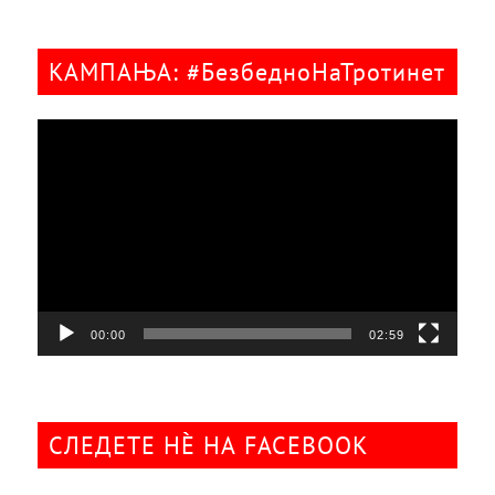
КАМПАЊА: #БезбедноНаТротинет
Видео
плејер
00:00
02:59
СЛЕДЕТЕ НÈ НА FACEBOOK