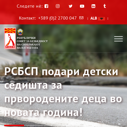
Следете нè:
Контакт:
+389 (0)2 2700 047
ALB
|
|
РСБСП подари детски
седишта за
првородените деца во
новата година!