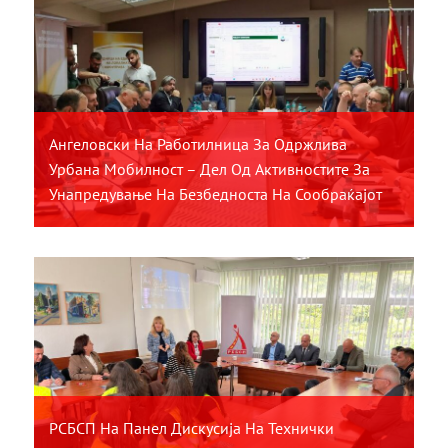
Ангеловски На Работилница За Одржлива
Урбана Мобилност – Дел Од Активностите За
Унапредување На Безбедноста На Сообраќајот
РСБСП На Панел Дискусија На Технички