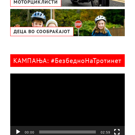
МОТОРЦИКЛИСТИ
ДЕЦА ВО СООБРАЌАЈОТ
КАМПАЊА: #БезбедноНаТротинет
Видео
плејер
00:00
02:59