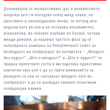
Доловувајќи го нескротливиот дух и изобилството
енергија што ги поседува секој млад човек, на
креативен и несекојдневен начин, со изглед што
веднаш паѓа во очи и не останува незапаметен,
вчеравечер, во ноќните клубови во Скопје, четири
млади девојки, ја најавија третата фаза од сѐ
популарната кампања на Републичкиот совет за
безбедност на сообраќајот на патиштата – „Младост
без лудост“. „Што е младост?“ и „Што е лудост?“ ги
прашаа присутните гости и ѝм поделија едукативни
картички чија цел е да се сврти вниманието за
ризиците со кои се соочуваат младите луѓе во
сообраќајот и да се разбудат нивните позитивни
сообраќајни навики.