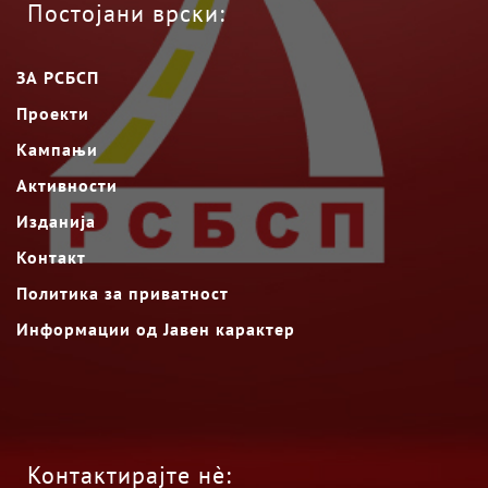
Постојани врски:
ЗА РСБСП
Проекти
Кампањи
Активности
Изданија
Контакт
Политика за приватност
Информации од Јавен карактер
Контактирајте нè: