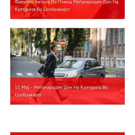
Факултет Битола По Повод Меѓународен Ден На
Културата Во Сообраќајот
11 Мај – Меѓународен Ден На Културата Во
Сообраќајот