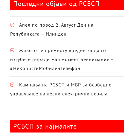
Последни објави од РСБСП
Апел по повод 2. Август Ден на
Републиката – Илинден
Животот е премногу вреден за да го
изгубите поради мал момент невнимание –
#НеКористиМобиленТелефон
Кампања на РСБСП и МВР за безбедно
управување на лесни електрични возила
РСБСП за најмалите