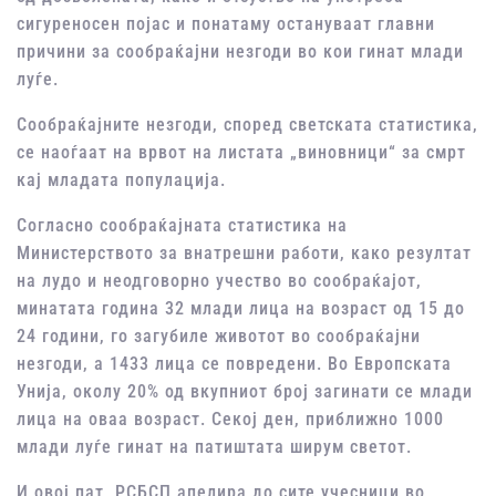
сигуреносен појас и понатаму остануваат главни
причини за сообраќајни незгоди во кои гинат млади
луѓе.
Сообраќајните незгоди, според светската статистика,
се наоѓаат на врвот на листата „виновници“ за смрт
кај младата популација.
Согласно сообраќајната статистика на
Министерството за внатрешни работи, како резултат
на лудо и неодговорно учество во сообраќајот,
минатата година 32 млади лица на возраст од 15 до
24 години, го загубиле животот во сообраќајни
незгоди, а 1433 лица се повредени. Во Европската
Унија, околу 20% од вкупниот број загинати се млади
лица на оваа возраст. Секој ден, приближно 1000
млади луѓе гинат на патиштата ширум светот.
И овој пат, РСБСП апелира до сите учесници во