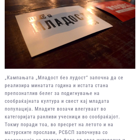
„Кампањата „Младост без лудост“ започна да се
реализира минатата година и истата стана
препознатлив белег за подигнување на
сообраќајната култура и свест кај младата
популација. Младите возачи влегуваат во
категоријата ранливи учесници во сообраќајот.
Токму поради тоа, во пресрет на летото и на
матурските прослави, РСБСП започнува со