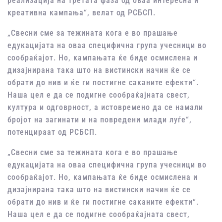
реализација на третата фаза од оваа интересна и
креативна кампања“, велат од РСБСП.
„Свесни сме за тежината кога е во прашање
едукацијата на оваа специфична група учесници во
сообраќајот. Но, кампањата ќе биде осмислена и
дизајнирана така што на вистински начин ќе се
обрати до нив и ќе ги постигне саканите ефекти“.
Наша цел е да се подигне сообраќајната свест,
култура и одговрност, а истовремено да се намали
бројот на загинати и на повредени млади луѓе“,
потенцираат од РСБСП.
„Свесни сме за тежината кога е во прашање
едукацијата на оваа специфична група учесници во
сообраќајот. Но, кампањата ќе биде осмислена и
дизајнирана така што на вистински начин ќе се
обрати до нив и ќе ги постигне саканите ефекти“.
Наша цел е да се подигне сообраќајната свест,