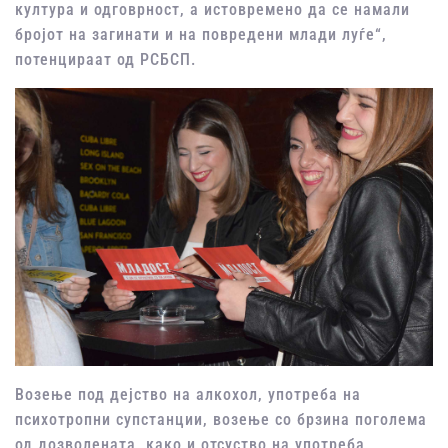
култура и одговрност, а истовремено да се намали
бројот на загинати и на повредени млади луѓе“,
потенцираат од РСБСП.
Возење под дејство на алкохол, употреба на
психотропни супстанции, возење со брзина поголема
од дозволената, како и отсуство на употреба