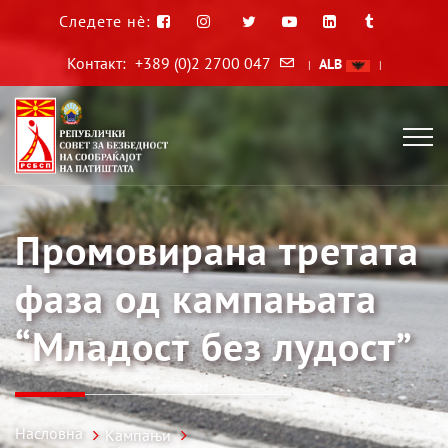
Следете нè:
Контакт:
+389 (0)2 2700 047
ALB
|
|
Промовирана третата
фаза од кампањата
“Младост без лудост”
Насловна
Кампањи