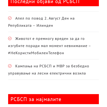
Последни објави од РСБСП
Апел по повод 2. Август Ден на
Републиката – Илинден
Животот е премногу вреден за да го
изгубите поради мал момент невнимание –
#НеКористиМобиленТелефон
Кампања на РСБСП и МВР за безбедно
управување на лесни електрични возила
РСБСП за најмалите