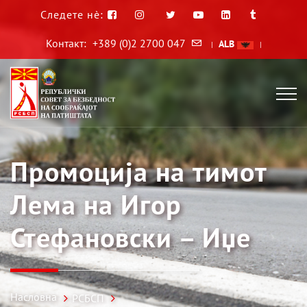
Следете нè:
Контакт:
+389 (0)2 2700 047
ALB
|
|
Промоција на тимот
Лема на Игор
Стефановски – Иџе
Насловна
РСБСП