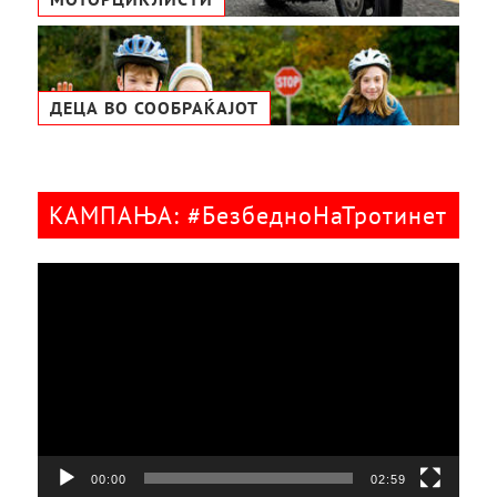
ДЕЦА ВО СООБРАЌАЈОТ
КАМПАЊА: #БезбедноНаТротинет
Видео
плејер
00:00
02:59