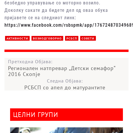
безбедно управување со моторно возило.
Доколку сакате да бидете дел од оваа обука
пријавете се на следниот линк:
https://www.facebook.com/rsbspmk/app/17672487034968
АКТИВНОСТИ
ВОЗИОДГОВОРНО
РСБСП
СОВЕТИ
Претходна Објава:
Регионален натпревар „Детски семафор“
2016 Скопје
Следна Објава:
РСБСП со апел до матурантите
ЦЕЛНИ ГРУПИ