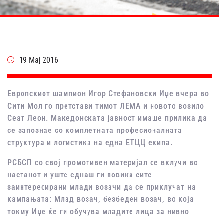
19 Мај 2016
Европскиот шампион Игор Стефановски Иџе вчера во
Сити Мол го претстави тимот ЛЕМА и новото возило
Сеат Леон. Македонската јавност имаше прилика да
се запознае со комплетната професионалната
структура и логистика на една ЕТЦЦ екипа.
РСБСП со свој промотивен материјал се вклучи во
настанот и уште еднаш ги повика сите
заинтересирани млади возачи да се приклучат на
кампањата: Млад возач, безбеден возач, во која
токму Иџе ќе ги обучува младите лица за нивно