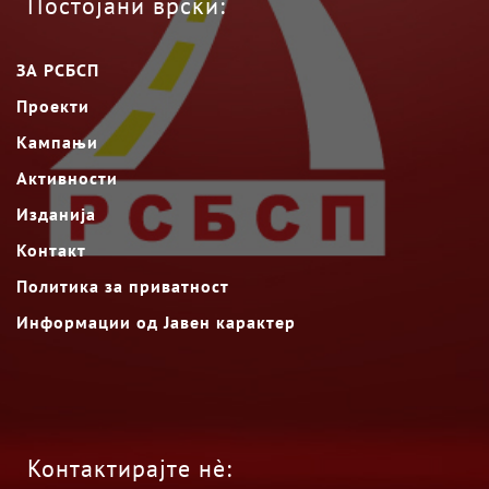
Постојани врски:
ЗА РСБСП
Проекти
Кампањи
Активности
Изданија
Контакт
Политика за приватност
Информации од Јавен карактер
Контактирајте нè: