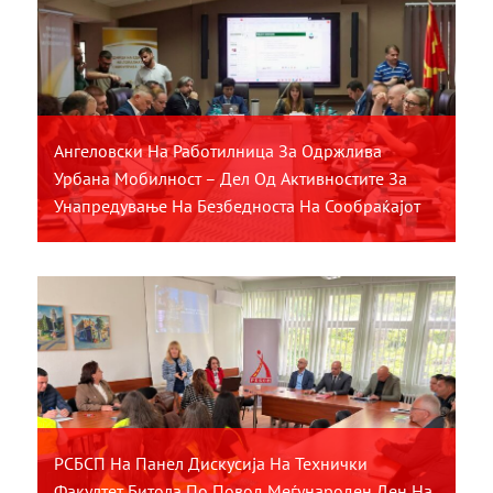
Ангеловски На Работилница За Одржлива
Урбана Мобилност – Дел Од Активностите За
Унапредување На Безбедноста На Сообраќајот
РСБСП На Панел Дискусија На Технички
Факултет Битола По Повод Меѓународен Ден На