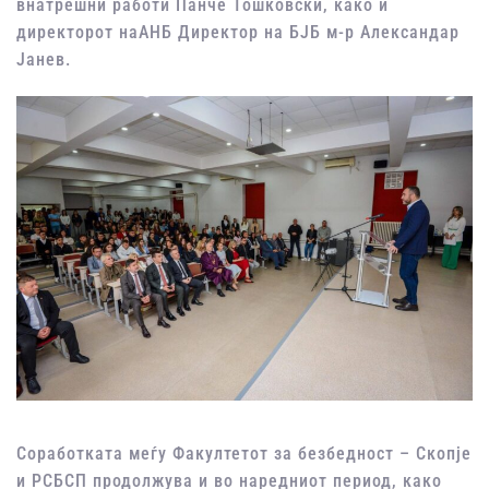
внатрешни работи Панче Тошковски, како и
директорот наАНБ Директор на БЈБ м-р Александар
Јанев.
Соработката меѓу Факултетот за безбедност – Скопје
и РСБСП продолжува и во наредниот период, како