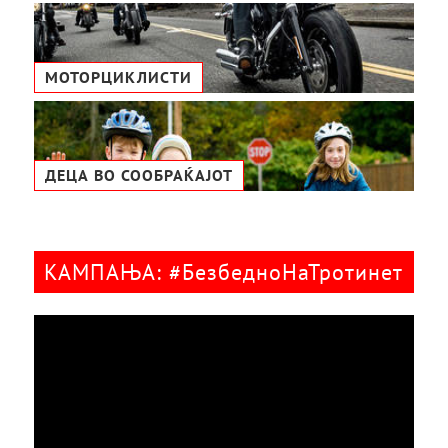
МОТОРЦИКЛИСТИ
ДЕЦА ВО СООБРАЌАЈОТ
КАМПАЊА: #БезбедноНаТротинет
Видео
плејер