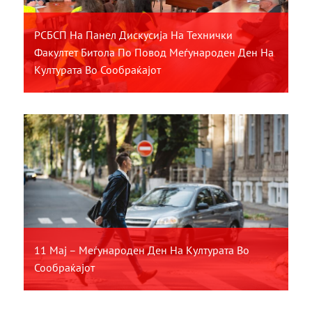
РСБСП На Панел Дискусија На Технички
Факултет Битола По Повод Меѓународен Ден На
Културата Во Сообраќајот
11 Мај – Меѓународен Ден На Културата Во
Сообраќајот