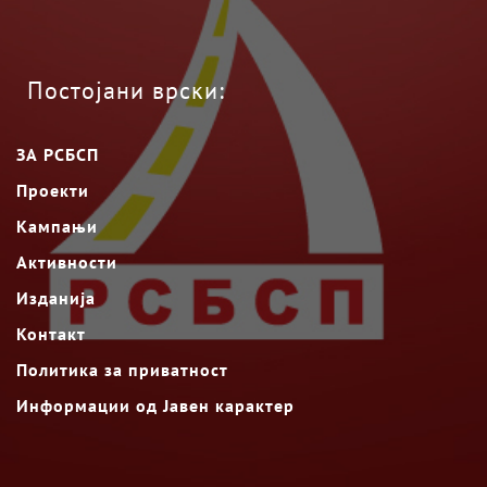
Постојани врски:
ЗА РСБСП
Проекти
Кампањи
Активности
Изданија
Контакт
Политика за приватност
Информации од Јавен карактер