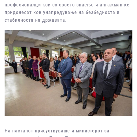
професионалци кои со своето знаење и ангажман ќе
придонесат кон унапредување на безбедноста и
стабилноста на државата.
На настанот присуствуваше и министерот за