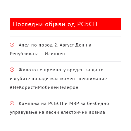
Последни објави од РСБСП
Апел по повод 2. Август Ден на
Републиката – Илинден
Животот е премногу вреден за да го
изгубите поради мал момент невнимание –
#НеКористиМобиленТелефон
Кампања на РСБСП и МВР за безбедно
управување на лесни електрични возила