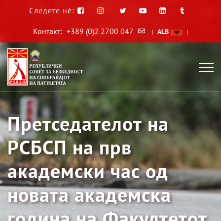
Следете нè:
Контакт:
+389 (0)2 2700 047
ALB
|
|
Претседателот на
РСБСП на прв
академски час од
новата академска
година на Факултетот