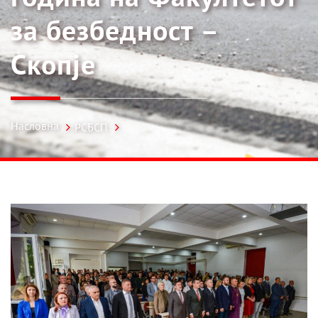
за безбедност –
Скопје
Насловна
РСБСП