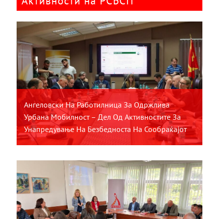
Активности на РСБСП
Ангеловски На Работилница За Одржлива
Урбана Мобилност – Дел Од Активностите За
Унапредување На Безбедноста На Сообраќајот