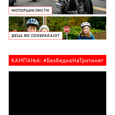
МОТОРЦИКЛИСТИ
ДЕЦА ВО СООБРАЌАЈОТ
КАМПАЊА: #БезбедноНаТротинет
Видео
плејер