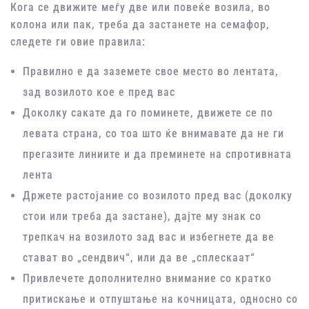
Кога се движите меѓу две или повеќе возила, во
колона или пак, треба да застанете на семафор,
следете ги овие правила:
Правилно е да заземете свое место во лентата,
зад возилото кое е пред вас
Доколку сакате да го поминете, движете се по
левата страна, со тоа што ќе внимавате да не ги
прегазите линиите и да преминете на спротивната
лента
Држете растојание со возилото пред вас (доколку
стои или треба да застане), дајте му знак со
трепкач на возилото зад вас и избегнете да ве
стават во „сендвич“, или да ве „сплескаат“
Привлечете дополнително внимание со кратко
притискање и отпуштање на кочницата, односно со