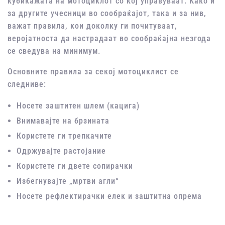
кубикажата на мотоциклот со кој управуваат. Како и
за другите учесници во сообраќајот, така и за нив,
важат правила, кои доколку ги почитуваат,
веројатноста да настрадаат во сообраќајна незгода
се сведува на минимум.
Основните правила за секој мотоциклист се
следниве:
Носете заштитен шлем (кацига)
Внимавајте на брзината
Користете ги трепкачите
Одржувајте растојание
Користете ги двете сопирачки
Избегнувајте „мртви агли“
Носете рефлектирачки елек и заштитна опрема