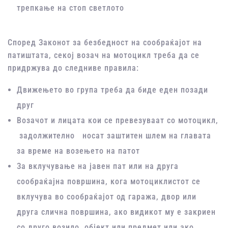
трепкање на стоп светлото
Според Законот за безбедност на сообраќајот на
патиштата, секој возач на мотоцикл треба да се
придржува до следниве правила:
Движењето во група треба да биде еден позади
друг
Возачот и лицата кои се превезуваат со мотоцикл,
задолжително носат заштитен шлем на главата
за време на возењето на патот
За вклучување на јавен пат или на друга
сообраќајна површина, кога мотоциклистот се
вклучува во сообраќајот од гаража, двор или
друга слична површина, ако видикот му е закриен
со друго возило, објект или предмет или ако