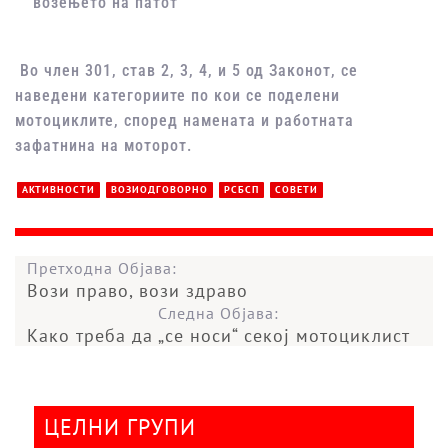
возењето на патот
Во член 301, став 2, 3, 4, и 5 од Законот, се
наведени категориите по кои се поделени
мотоциклите, според намената и работната
зафатнина на моторот.
АКТИВНОСТИ
ВОЗИОДГОВОРНО
РСБСП
СОВЕТИ
Претходна Објава:
Вози право, вози здраво
Следна Објава:
Како треба да „се носи“ секој мотоциклист
ЦЕЛНИ ГРУПИ