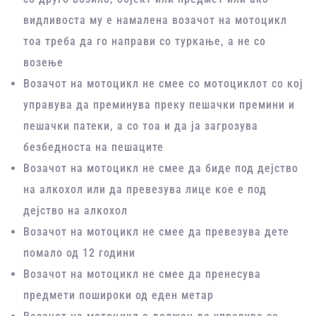
видливоста му е намалена возачот на мотоцикл
тоа треба да го направи со туркање, а не со
возење
Возачот на мотоцикл не смее со мотоциклот со кој
управува да преминува преку пешачки премини и
пешачки патеки, а со тоа и да ја загрозува
безбедноста на пешаците
Возачот на мотоцикл не смее да биде под дејство
на алкохол или да превезува лице кое е под
дејство на алкохол
Возачот на мотоцикл не смее да превезува дете
помало од 12 години
Возачот на мотоцикл не смее да пренесува
предмети пошироки од еден метар