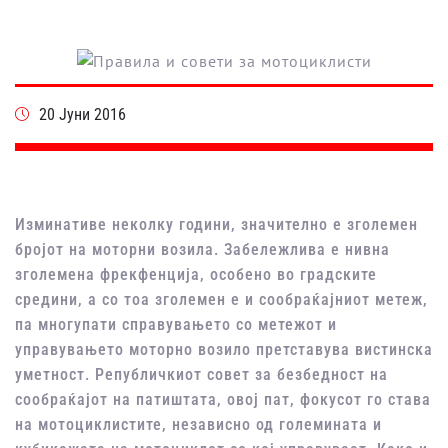
20 Јуни 2016
Изминативе неколку години, значително е зголемен
бројот на моторни возила. Забележлива е нивна
зголемена фрекфенција, особено во градските
средини, а со тоа зголемен е и сообраќајниот метеж,
па многупати справувањето со метежот и
управувањето моторно возило претставува вистинска
уметност. Републичкиот совет за безбедност на
сообраќајот на патиштата, овој пат, фокусот го става
на мотоциклистите, независно од големината и