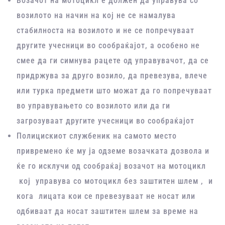
Возачот на мотоцикл е должен да управува со
возилото на начин на кој не се намалува
стабилноста на возилото и не се попречуваат
другите учесници во сообраќајот, а особено не
смее да ги симнува рацете од управувачот, да се
придржува за друго возило, да превезува, влече
или турка предмети што можат да го попречуваат
во управувањето со возилото или да ги
загрозуваат другите учесници во сообраќајот
Полицискиот службеник на самото место
привремено ќе му ја одземе возачката дозвола и
ќе го исклучи од сообраќај возачот на мотоцикл
кој управува со мотоцикл без заштитен шлем , и
кога лицата кои се превезуваат не носат или
одбиваат да носат заштитен шлем за време на