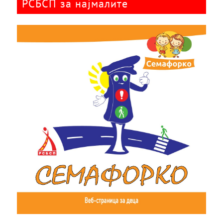
РСБСП за најмалите