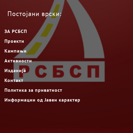
Постојани врски:
ЗА РСБСП
Проекти
Кампањи
Активности
Изданија
Контакт
Политика за приватност
Информации од Јавен карактер