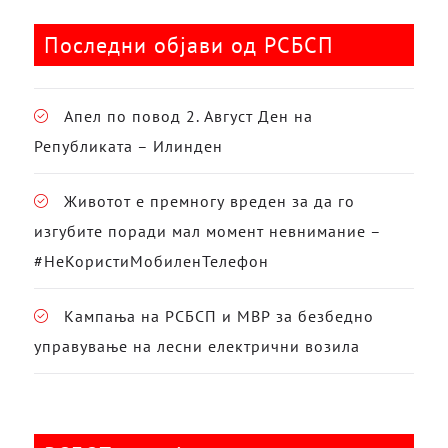
Последни објави од РСБСП
Апел по повод 2. Август Ден на
Републиката – Илинден
Животот е премногу вреден за да го
изгубите поради мал момент невнимание –
#НеКористиМобиленТелефон
Кампања на РСБСП и МВР за безбедно
управување на лесни електрични возила