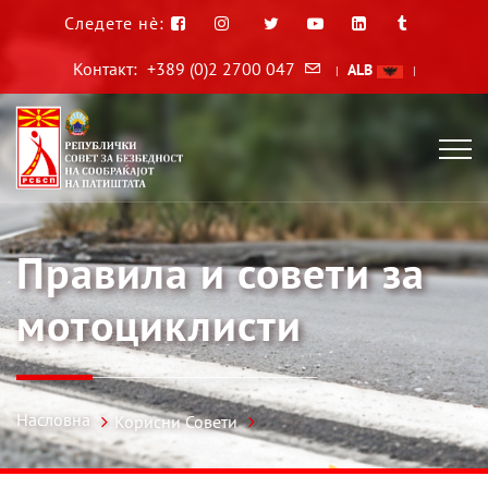
Следете нè:
Контакт:
+389 (0)2 2700 047
ALB
|
|
Правила и совети за
мотоциклисти
Насловна
Корисни Совети