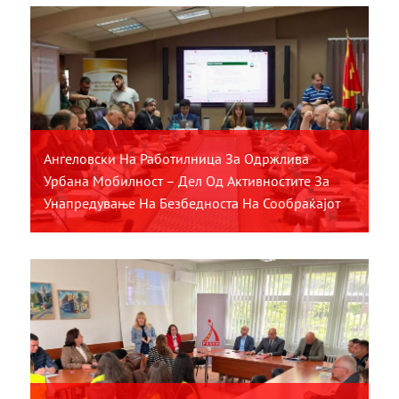
Ангеловски На Работилница За Одржлива
Урбана Мобилност – Дел Од Активностите За
Унапредување На Безбедноста На Сообраќајот