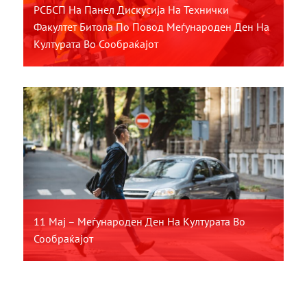
РСБСП На Панел Дискусија На Технички
Факултет Битола По Повод Меѓународен Ден На
Културата Во Сообраќајот
11 Мај – Меѓународен Ден На Културата Во
Сообраќајот