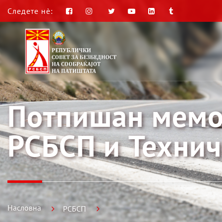
Следете нè:
Потпишан мемо
РСБСП и Технич
Насловна
РСБСП