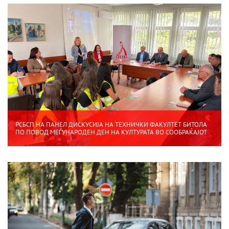
РСБСП НА ПАНЕЛ ДИСКУСИЈА НА ТЕХНИЧКИ ФАКУЛТЕТ БИТОЛА
ПО ПОВОД МЕЃУНАРОДЕН ДЕН НА КУЛТУРАТА ВО СООБРАЌАЈОТ