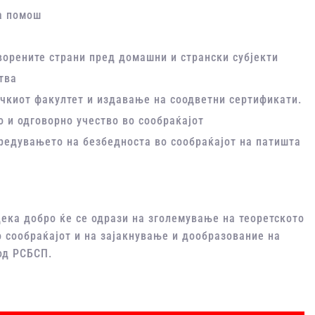
ка помош
ворените страни пред домашни и странски субјекти
тва
ичкиот факултет и издавање на соодветни сертификати.
о и одговорно учество во сообраќајот
редувањето на безбедноста во сообраќајот на патишта
дека добро ќе се одрази на зголемување на теоретското
 сообраќајот и на зајакнување и доoбрaзование на
од РСБСП.