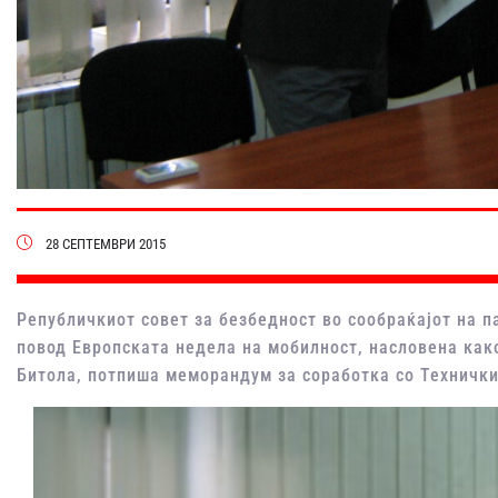
28 СЕПТЕМВРИ 2015
Републичкиот совет за безбедност во сообраќајот на п
повод Европската недела на мобилност, насловена како
Битола, потпиша меморандум за соработка со Технички