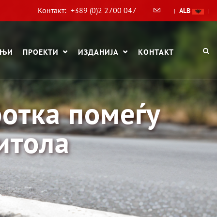
Контакт:
+389 (0)2 2700 047
ALB
|
|
АЊИ
ПРОЕКТИ
ИЗДАНИЈА
КОНТАКТ
отка помеѓу
итола