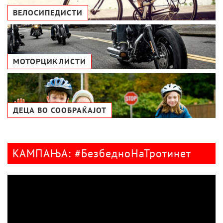
ВЕЛОСИПЕДИСТИ
МОТОРЦИКЛИСТИ
ДЕЦА ВО СООБРАЌАЈОТ
КАМПАЊА: #БезбедноНаТротинет
Видео
плејер