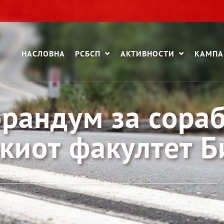
НАСЛОВНА
РСБСП
АКТИВНОСТИ
КАМП
рандум за сораб
киот факултет Б