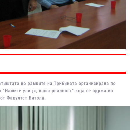
атиштата во рамките на Трибината организирана по
 “Нашите улици, наша реалност“ која се одржа во
от Факултет Битола.