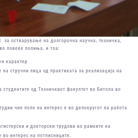
с за остварување на долгорочна научна, техничка,
во повеќе полиња, и тоа:
ен карактер
на стручни лица од практиката за реализација на
а студентите од Техничкиот факултет во Битола во
тудии чие поле на интерес е во делокругот на работа
гистерски и докторски трудови во рамките на
е во интерес на потписниците.