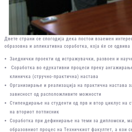
Двете страни се спогодија дека постои взаемен интере
образовна и апликативна соработка, која ќе се одвива 
Заеднички проекти од истражувачки, развоен и науч
Соработка во едукативни процеси преку ангажирање 
клиничка (стручно-практична) настава
Организирање и реализација на практична настава з
зависност од расположливите можности
Стипендирање на студенти од прв и втор циклус на с
на вториот потписник
Соработка при дефинирање на теми за дипломски, ма
образовниот процес на Техничкиот факултет, а кои с