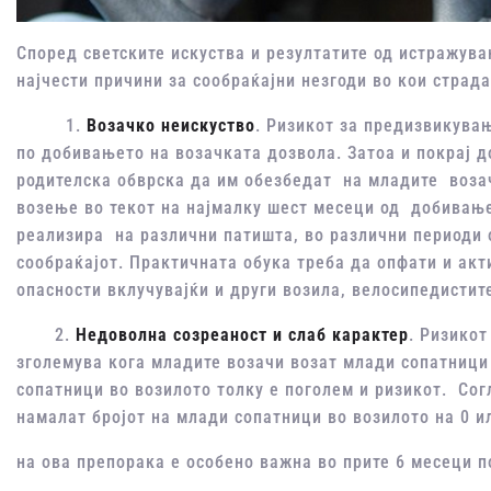
Според светските искуства и резултатите од истражув
најчести причини за сообраќајни незгоди во кои страда
1.
Возачко неискуство
. Ризикот за предизвикувањ
по добивањето на возачката дозвола. Затоа и покрај 
родителска обврска да им обезбедат на младите возач
возење во текот на најмалку шест месеци од добивање
реализира на различни патишта, во различни периоди о
сообраќајот. Практичната обука треба да опфати и акт
опасности вклучувајќи и други возила, велосипедистит
2.
Недоволна созреаност и слаб карактер
. Ризико
зголемува кога младите возачи возат млади сопатници 
сопатници во возилото толку е поголем и ризикот. Со
намалат бројот на млади сопатници во возилото на 0 
на ова прeпорака е особено важна во прите 6 месеци 