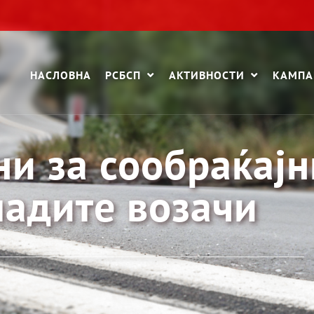
НАСЛОВНА
РСБСП
АКТИВНОСТИ
КАМП
ни за сообраќајн
ладите возачи