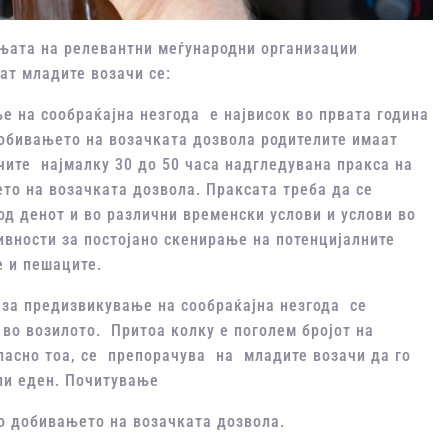
ањата на релевантни меѓународни организации
ат младите возачи се:
е на сообраќајна незгода е највисок во првата година
добивањето на возачката дозвола родителите имаат
ите најмалку 30 до 50 часа надгледувана пракса на
то на возачката дозвола. Праксата треба да се
д денот и во различни временски услови и услови во
ивности за постојано скенирање на потенцијалните
е и пешаците.
т за предизвикување на сообраќајна незгода се
во возилото. Притоа колку е поголем бројот на
гласно тоа, се препорачува на младите возачи да го
или еден. Почитување
по добивањето на возачката дозвола.