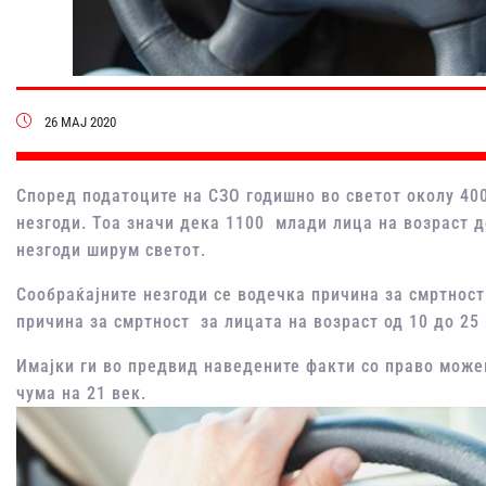
26 МАЈ 2020
Според податоците на СЗО годишно во светот околу 400
незгоди. Тоа значи дека 1100 млади лица на возраст до
незгоди ширум светот.
Сообраќајните незгоди се водечка причина за смртност
причина за смртност за лицата на возраст од 10 до 25 
Имајки ги во предвид наведените факти со право може
чума на 21 век.