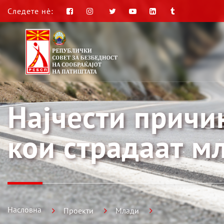
Следете нè:
Најчести причи
кои страдаат м
Насловна
Проекти
Млади