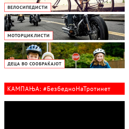
ВЕЛОСИПЕДИСТИ
МОТОРЦИКЛИСТИ
ДЕЦА ВО СООБРАЌАЈОТ
КАМПАЊА: #БезбедноНаТротинет
Видео
плејер