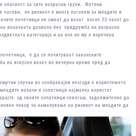
е опасност за сите возрасни групи. Фатлни
те часови, но ризикот е многу поголем за младите и
ачите почетници не смеат да возат после 23 часот до
о на возачката дозвола без придружба на возрасно
оодветната категорија и на кое не му е изречена
 почетници, е да се почитуваат законските
а на искусен возач во вечерно време пред да
 смртни случаи во сообраќајни незгоди е користењето
младите возачи и сопатници најмалку користат
арајте од своите сопатници секогаш, задолжително да
сновен чекор за намалување на ризикот на младите да