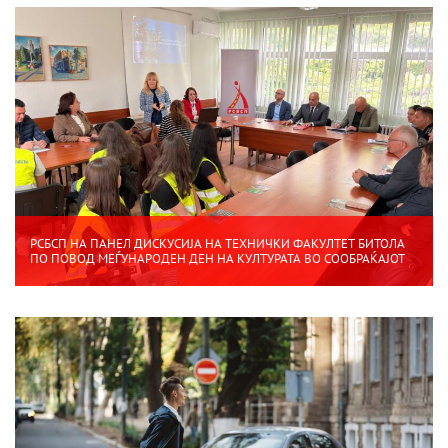
РСБСП НА ПАНЕЛ ДИСКУСИЈА НА ТЕХНИЧКИ ФАКУЛТЕТ БИТОЛА
ПО ПОВОД МЕЃУНАРОДЕН ДЕН НА КУЛТУРАТА ВО СООБРАЌАЈОТ