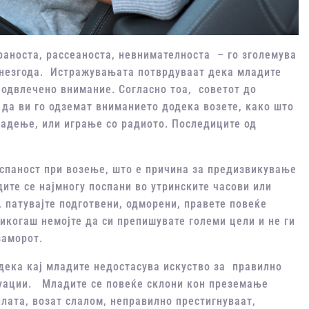
раноста, рассеаноста, невнимателноста – го зголемува
а незгода. Истражувањата потврдуваат дека младите
 одвлечено внимание. Согласно тоа, советот до
 да ви го одземат вниманието додека возете, како што
јадење, или играње со радиото. Последиците од
оспаност при возење, што е причина за предизвикување
ите се најмногу поспани во утринските часови или
, патувајте подготвени, одморени, правете повеќе
Никогаш немојте да си препишувате големи цели и не ги
заморот.
дека кај младите недостасува искуство за правилно
туации. Младите се повеќе склони кон преземање
лата, возат слалом, неправилно престигнуваат,