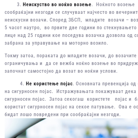
3.
Неискуство во ноќно возење
. Ноќното возење 
сообраќајни незгоди се случуваат најчесто во вечерни
неискусни возачи. Според ЗБСП, младите возачи – воз
5 часот наутро, во првите две години по стекнувањет
лице над 25 години кое поседува возачка дозвола од с
забрана за управување на моторно возило.
Токму затоа, пораката до младите возачи, до возачите
ограничувања и да се вежба ноќно возење во придружб
започнат самостојно да возат во ноќни услови.
4.
Не користење појас
. Основната превенција од
на сигурносен појас. Истражувањата покажуваат дека 
сигурносен појас. Затоа секогаш користете појас и б
користат сигурносен појас на секое патување. Ова е о
бидат лошо повредени при сообраќајни незгоди.