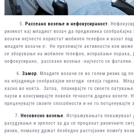
5.
Рассеано возење и нефокусираност
. Нефокуси
ризикот кај младиот возач да предизвика сообраќајн
возачи нејчесто користат мобилен телефон и возат под
младите возачи е: Не преземајте активности кои може
се зборување на мобилен телефон, испраќање порака, 
нефокусирано, рассеано возење -најчесто се фатални.
6.
Замор
. Младите возачи се во голем ризик од п
на илјадници сообраќајни незгоди секоја година. Млад
касно во ноќта. Затоа, планирајте го своето патување
паузи и консумирајте повеќе течности додека возете. 
преценувајте своите способности и не го потценувајте 
7.
Несовесно возење
. Истражувањата покажуваат 
расудување и зрелост за да се проценат ризичните си
ризик, помалку држат безбедно растојание помеѓу вози