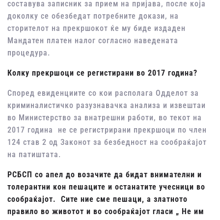
составува записник за прием на пријава, после која
доколку се обезбедат потребните докази, на
сторителот на прекршокот ќе му биде издаден
Мандатен платен налог согласно наведената
процедура.
Колку прекршоци се регистирани во 2017 година?
Според евиденциите со кои располага Одделот за
криминалистичко разузнавачка анализа и извештаи
во Министерство за внатрешни работи, во текот на
2017 година не се регистрирани прекршоци по член
124 став 2 од Законот за безбедност на сообраќајот
на патиштата.
РСБСП со апел до возачите да бидат внимателни и
толерантни кон пешаците и останатите учесници во
сообраќајот. Сите ние сме пешаци,
а златното
правило во животот и во сообраќајот гласи „ Не им