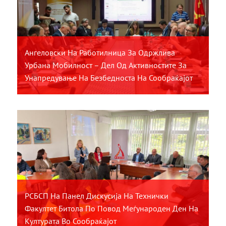
Ангеловски На Работилница За Одржлива
Урбана Мобилност – Дел Од Активностите За
Унапредување На Безбедноста На Сообраќајот
РСБСП На Панел Дискусија На Технички
Факултет Битола По Повод Меѓународен Ден На
Културата Во Сообраќајот