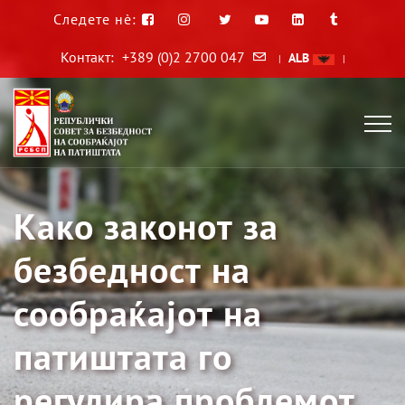
Следете нè:
Контакт:
+389 (0)2 2700 047
ALB
|
|
Како законот за
безбедност на
сообраќајот на
патиштата го
регулира проблемот