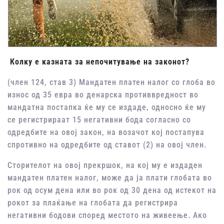
Колку е казната за непочитување на законот?
(член 124, став 3) Мандатен платен налог со глоба во
износ од 35 евра во денарска противвредност во
мандатна постапка ќе му се издаде, односно ќе му
се регистрираат 15 негативни бода согласно со
одредбите на овој закон, на возачот кој постапува
спротивно на одредбите од ставот (2) на овој член.
Сторителот на овој прекршок, на кој му е издаден
мандатен платен налог, може да ја плати глобата во
рок од осум дена или во рок од 30 дена од истекот на
рокот за плаќање на глобата да регистрира
негативни бодови според местото на живеење. Ако