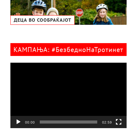
ДЕЦА ВО СООБРАЌАЈОТ
КАМПАЊА: #БезбедноНаТротинет
Видео
плејер
00:00
02:59