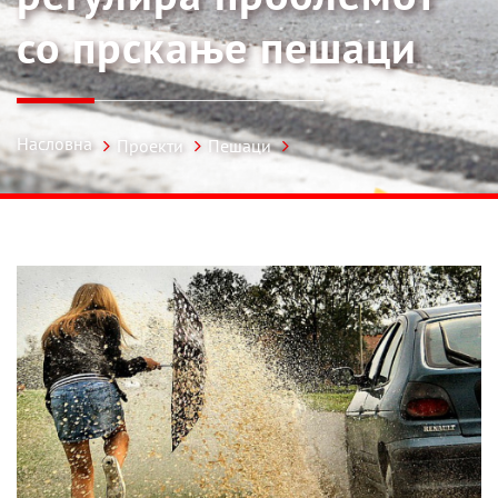
со прскање пешаци
Насловна
Проекти
Пешаци