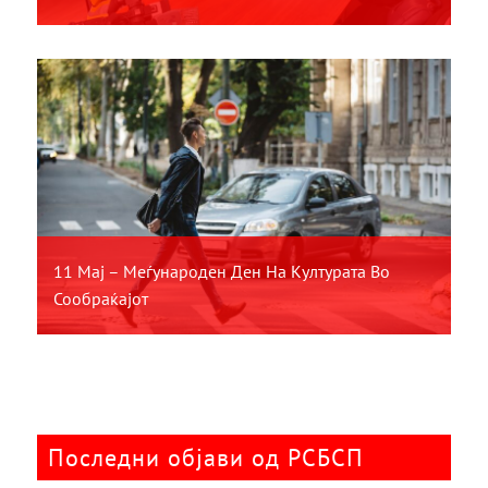
11 Мај – Меѓународен Ден На Културата Во
Сообраќајот
Последни објави од РСБСП