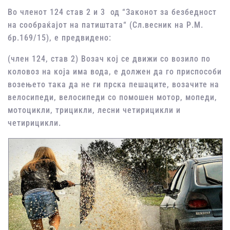
Во членот 124 став 2 и 3 од “Законот за безбедност
на сообраќајот на патиштата“ (Сл.весник на Р.М.
бр.169/15), е предвидено:
(член 124, став 2) Возач кој се движи со возило по
коловоз на која има вода, е должен да го приспособи
возењето така да не ги прска пешаците, возачите на
велосипеди, велосипеди со помошен мотор, мопеди,
мотоцикли, трицикли, лесни четирицикли и
четирицикли.