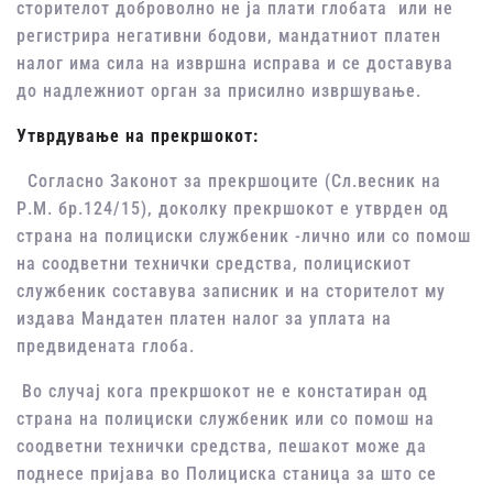
сторителот доброволно не ја плати глобата или не
регистрира негативни бодови, мандатниот платен
налог има сила на извршна исправа и се доставува
до надлежниот орган за присилно извршување.
Утврдување на прекршокот:
Согласно Законот за прекршоците (Сл.весник на
Р.М. бр.124/15), доколку прекршокот е утврден од
страна на полициски службеник -лично или со помош
на соодветни технички средства, полицискиот
службеник составува записник и на сторителот му
издава Мандатен платен налог за уплата на
предвидената глоба.
Во случај кога прекршокот не е констатиран од
страна на полициски службеник или со помош на
соодветни технички средства, пешакот може да
поднесе пријава во Полициска станица за што се