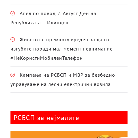
Апел по повод 2. Август Ден на
Републиката – Илинден
Животот е премногу вреден за да го
изгубите поради мал момент невнимание –
#НеКористиМобиленТелефон
Кампања на РСБСП и МВР за безбедно
управување на лесни електрични возила
РСБСП за најмалите