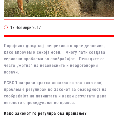
17 Ноември 2017
Поројниот дожд кој непрекинато врне деновиве,
како впрочем и секоја есен, многу пати создава
сериозни проблеми во сообраќајот. Пешаците се
често „жртва“ на несовесните и неодоговорни
возачи.
РСБСП направи кратка анализа за тоа како овој
проблем е регулиран во Законот за безбедност на
сообраќајот на патиштата и какви резултати дава
неговото спроведување во пракса.
Како законот го регулира ова прашање?