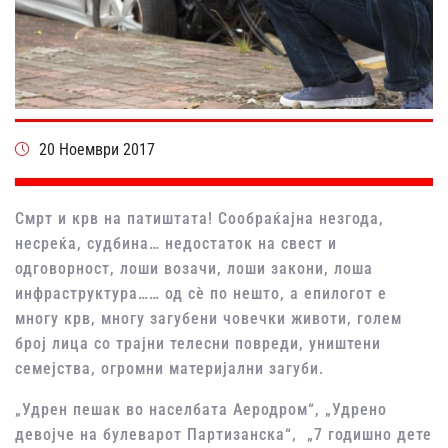
20 Ноември 2017
Смрт и крв на патиштата! Сообраќајна незгода,
несреќа, судбина… недостаток на свест и
одговорност, лоши возачи, лоши закони, лоша
инфраструктура…… од сѐ по нешто, а епилогот е
многу крв, многу загубени човечки животи, голем
број лица со трајни телесни повреди, уништени
семејства, огромни материјални загуби.
„Удрен пешак во населбата Аеродром“, „Удрено
девојче на булеварот Партизанска“, „7 годишно дете