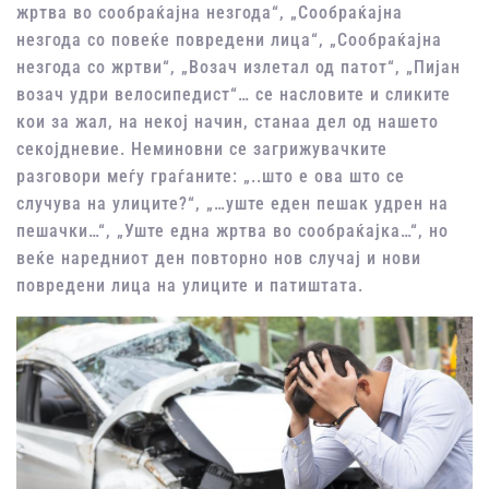
жртва во сообраќајна незгода“, „Сообраќајна
незгода со повеќе повредени лица“, „Сообраќајна
незгода со жртви“, „Возач излетал од патот“, „Пијан
возач удри велосипедист“… се насловите и сликите
кои за жал, на некој начин, станаа дел од нашето
секојдневие. Неминовни се загрижувачките
разговори меѓу граѓаните: „..што е ова што се
случува на улиците?“, „…уште еден пешак удрен на
пешачки…“, „Уште една жртва во сообраќајка…“, но
веќе наредниот ден повторно нов случај и нови
повредени лица на улиците и патиштата.