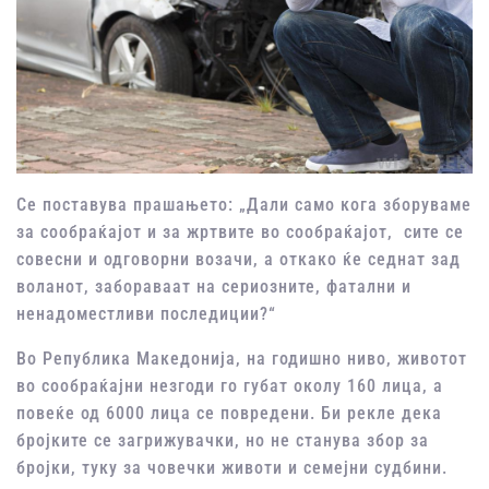
Се поставува прашањето: „Дали само кога зборуваме
за сообраќајот и за жртвите во сообраќајот, сите се
совесни и одговорни возачи, а откако ќе седнат зад
воланот, забораваат на сериозните, фатални и
ненадоместливи последиции?“
Во Република Македонија, на годишно ниво, животот
во сообраќајни незгоди го губат околу 160 лица, а
повеќе од 6000 лица се повредени. Би рекле дека
бројките се загрижувачки, но не станува збор за
бројки, туку за човечки животи и семејни судбини.