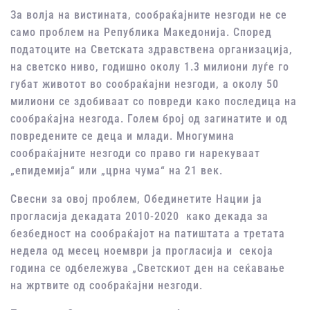
За волја на вистината, сообраќајните незгоди не се
само проблем на Република Македонија. Според
податоците на Светската здравствена организација,
на светско ниво, годишно околу 1.3 милиони луѓе го
губат животот во сообраќајни незгоди, а околу 50
милиони се здобиваат со повреди како последица на
сообраќајна незгода. Голем број од загинатите и од
повредените се деца и млади. Многумина
сообраќајните незгоди со право ги нарекуваат
„епидемија“ или „црна чума“ на 21 век.
Свесни за овој проблем, Обединетите Нации ја
прогласија декадата 2010-2020 како декада за
безбедност на сообраќајот на патиштата а третата
недела од месец ноември ја прогласија и секоја
година се одбележува „Светскиот ден на сеќавање
на жртвите од сообраќајни незгоди.