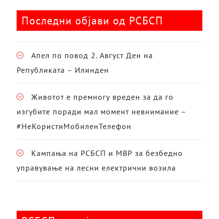
Последни објави од РСБСП
Апел по повод 2. Август Ден на
Републиката – Илинден
Животот е премногу вреден за да го
изгубите поради мал момент невнимание –
#НеКористиМобиленТелефон
Кампања на РСБСП и МВР за безбедно
управување на лесни електрични возила