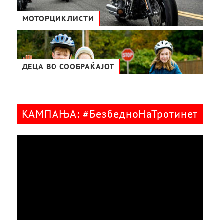
МОТОРЦИКЛИСТИ
ДЕЦА ВО СООБРАЌАЈОТ
КАМПАЊА: #БезбедноНаТротинет
Видео
плејер