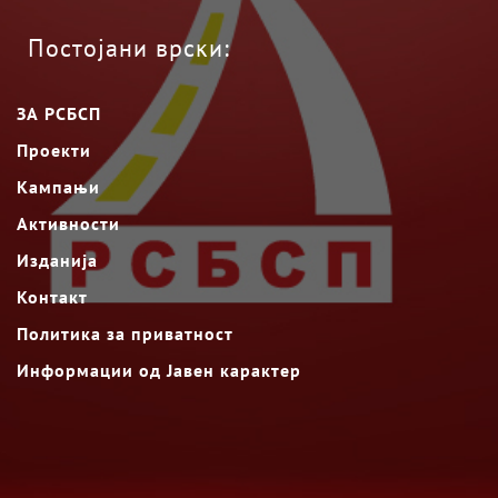
Постојани врски:
ЗА РСБСП
Проекти
Кампањи
Активности
Изданија
Контакт
Политика за приватност
Информации од Јавен карактер