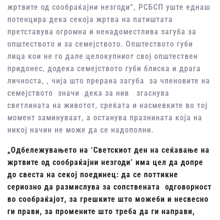
жртвите од сообраќајни незгоди“, РСБСП уште еднаш
потенцира дека секоја жртва на патиштата
претставува огромна и ненадоместлива загуба за
општеството и за семејството. Општеството губи
лица кои не го дале целокупниот свој општествен
придонес, додека семејството губи блиска и драга
личноста, , чија што прерана загуба за членовите на
семејството значи дека за нив згаснува
светлината на животот, среќата и насмевките во тој
момент заминуваат, а останува празнината која на
никој начин не може да се надополни.
„Одбележувањето на ‘
Светскиот ден на сеќавање на
жртвите од сообраќајни незгоди’
има цел да допре
до свеста на секој поединец: да се поттикне
сериозно да размислува за сопствената одговорност
во сообраќајот, за грешките што можеби и несвесно
ги прави, за промените што треба да ги направи,