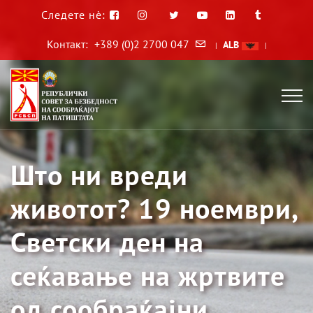
Следете нè:
Контакт:
+389 (0)2 2700 047
ALB
|
|
Што ни вреди
животот? 19 ноември,
Светски ден на
сеќавање на жртвите
од сообраќајни