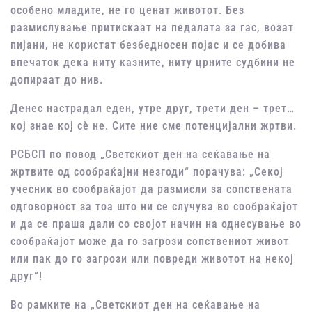
особено младите, не го ценат животот. Без
размислување притискаат на педалата за гас, возат
пијани, не користат безбедносен појас и се добива
впечаток дека ниту казните, ниту црните судбини не
допираат до нив.
Денес настрадал еден, утре друг, трети ден – трет…
кој знае кој сѐ не. Сите ние сме потенцијални жртви.
РСБСП по повод „Светскиот ден на сеќавање на
жртвите од сообраќајни незгоди“ порачува: „Секој
учесник во сообраќајот да размисли за сопствената
одговорност за тоа што ни се случува во сообраќајот
и да се праша дали со својот начин на однесување во
сообраќајот може да го загрози сопствениот живот
или пак до го загрози или повреди животот на некој
друг“!
Во рамките на „Светскиот ден на сеќавање на