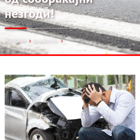
незгоди!
Насловна
Активности