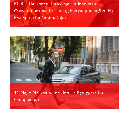
РСБСП На Панел Дискусија На Технички
Факултет Битола По Повод Меѓународен Ден На
Културата Во Сообраќајот
11 Мај – Меѓународен Ден На Културата Во
Сообраќајот