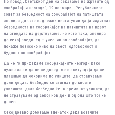
По повод „Светскиот ден на сеќавање на жртвите од
сообраќајни незгоди“, 19 ноември, Републичкиот
совет за безбедност на сообраќајот на патиштата
апелира до сите надлежни институции да ја издигнат
безбедноста на сообраќајот на патиштата на врвот
на агендата на дејствување, но исто така, апелира
до секој поединец – учесник во сообраќајот, да
покаже повисоко ниво на свест, одговорност и
будност во сообраќајот.
Да не ги прифаќаме сообраќајните незгоди како
нужно зло и да не се доведеме во ситуација да се
плашиме да чекориме по улиците, да стравуваме
дали децата безбедно ќе стигнат до своите
училишта, дали безбедно ќе ја преминат улицата, да
не стравуваме од секој нов ден и од она што тој ќе
донесе…
Секојдневно добиваме впечаток дека возачите,