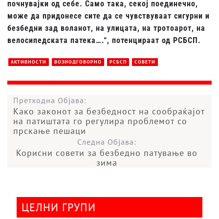
почнувајки од себе. Само така, секој поединечно,
може да придонесе сите да се чувствуваат сигурни и
безбедни зад воланот, на улицата, на тротоарот, на
велосипедската патека….“, потенцираат од РСБСП.
АКТИВНОСТИ
ВОЗИОДГОВОРНО
РСБСП
СОВЕТИ
Претходна Објава:
Како законот за безбедност на сообраќајот
на патиштата го регулира проблемот со
прскање пешаци
Следна Објава:
Корисни совети за безбедно патување во
зима
ЦЕЛНИ ГРУПИ