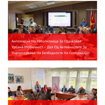
Ангеловски На Работилница За Одржлива
Урбана Мобилност – Дел Од Активностите За
Унапредување На Безбедноста На Сообраќајот