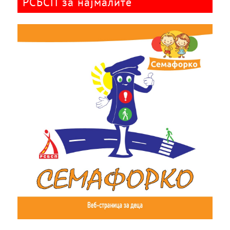
РСБСП за најмалите