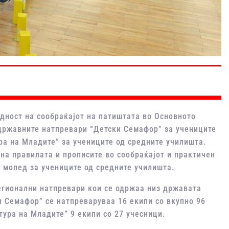
дност на сообраќајот на патиштата во Основното
државните натпревари “Детски Семафор” за учениците
ра на Младите” за учениците од средните училишта.
 на правилата и прописите во сообраќајот и практичен
 мопед за учениците од средните училишта.
егионални натпревари кои се одржаа низ државата
и Семафор” се натпреваруваа 16 екипи со вкупно 96
тура на Младите” 9 екипи со 27 учесници.