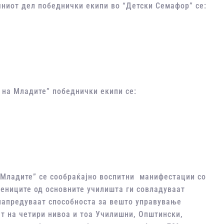
чниот дел победнички екипи во “Детски Семафор” се:
 на Младите” победнички екипи се:
 Младите” се сообраќајно воспитни манифестации со
ениците од основните училишта ги совладуваат
унапредуваат способноста за вешто управување
т на четири нивоа и тоа Училишни, Општински,