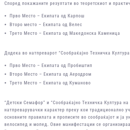
Според покажаните резултати во теоретскиот и практи
Прво Место – Екипата од Карпош
Второ место – Екипата од Велес
Трето Место – Екипата од Македонска Каменица
Додека во натпреварот “Сообраќајно Техничка Култура
Прво Место – Екипата од Пробиштип
Второ Место – Екипата од Аеродром
Трето Место – Екипата од Куманово
“Детски Семафор” и “Сообраќајно Техничка Култура на
натпреварувачки карактер преку кои традиционално уч
основните правилата и прописите во сообраќајот и ја 
велосипед и мопед. Овие манифестации се организираа