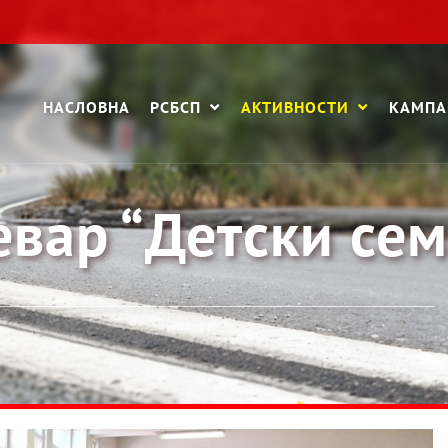
НАСЛОВНА
РСБСП
АКТИВНОСТИ
КАМП
вар “Детски се