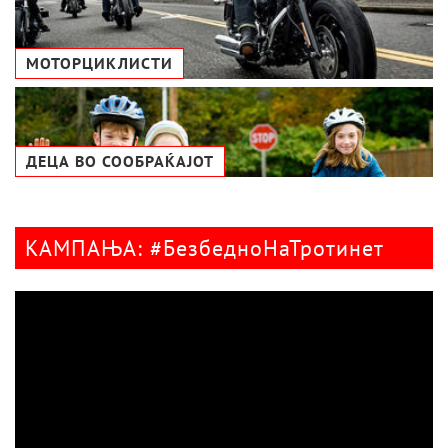
МОТОРЦИКЛИСТИ
ДЕЦА ВО СООБРАЌАЈОТ
КАМПАЊА: #БезбедноНаТротинет
Видео
плејер