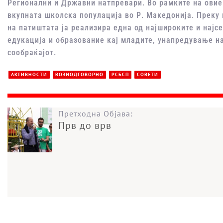
Регионални и Државни натпревари. Во рамките на овие
вкупната школска популација во Р. Македонија. Преку 
на патиштата ја реализира една од најшироките и нај
едукација и образование кај младите, унапредување на
сообраќајот.
АКТИВНОСТИ
ВОЗИОДГОВОРНО
РСБСП
СОВЕТИ
Претходна Објава:
Прв до врв