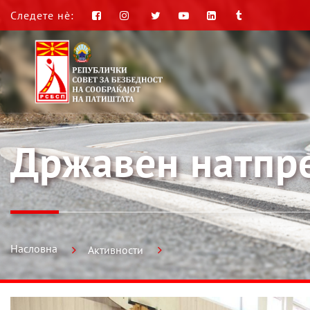
Следете нè:
Државен натпре
Насловна
Активности