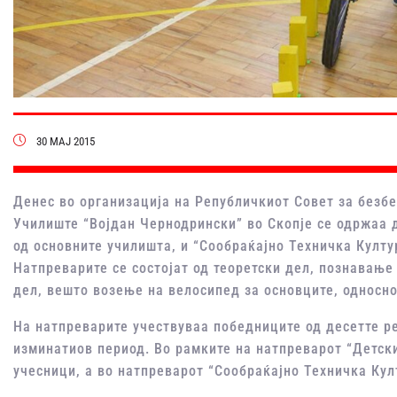
30 МАЈ 2015
Денес во организација на Републичкиот Совет за безбе
Училиште “Војдан Чернодрински” во Скопје се одржaа 
од основните училишта, и “Сообраќајно Техничка Култу
Натпреварите се состојат од теоретски дел, познавање
дел, вешто возење на велосипед за основците, односно
На натпреварите учествуваа победниците од десетте р
изминатиов период. Во рамките на натпреварот “Детск
учесници, а во натпреварот “Сообраќајно Техничка Кул