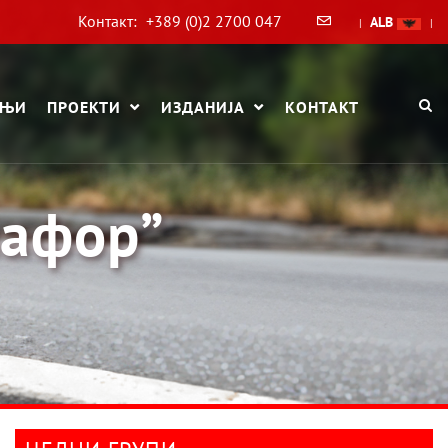
Контакт:
+389 (0)2 2700 047
ALB
|
|
АЊИ
ПРОЕКТИ
ИЗДАНИЈА
КОНТАКТ
мафор”