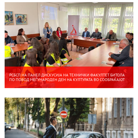
РСБСП НА ПАНЕЛ ДИСКУСИЈА НА ТЕХНИЧКИ ФАКУЛТЕТ БИТОЛА
ПО ПОВОД МЕЃУНАРОДЕН ДЕН НА КУЛТУРАТА ВО СООБРАЌАЈОТ