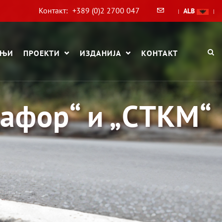
Контакт:
+389 (0)2 2700 047
ALB
|
|
АЊИ
ПРОЕКТИ
ИЗДАНИЈА
КОНТАКТ
афор“ и „СТКМ“