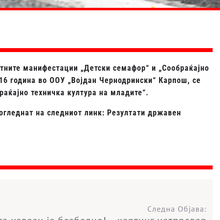
итните манифестации „Детски семафор“ и „Сообраќајно
016 година во ООУ „Војдан Чернодрински“ Карпош, се
аќајно техничка култура на младите“.
огледнат на следниот линк:
Резултати државен
Следна Објава: