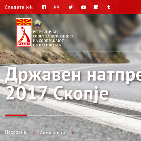
Следете нè:
Државен натпре
2017 Скопје
Насловна
Активности