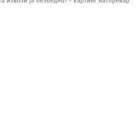
та извози ја безбедно! – картинг натпревар