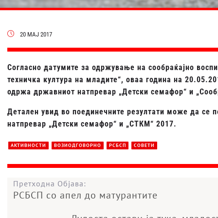
20 МАЈ 2017
Согласно датумите за одржување на сообраќајно восп
техничка култура на младите“, оваа година на 20.05.2
одржа државниот натпревар „Детски семафор“ и „Сообр
Детален увид во поединечните резултати може да се п
натпревар „Детски семафор“ и „СТКМ“ 2017.
АКТИВНОСТИ
ВОЗИОДГОВОРНО
РСБСП
СОВЕТИ
Претходна Објава:
РСБСП со апел до матурантите