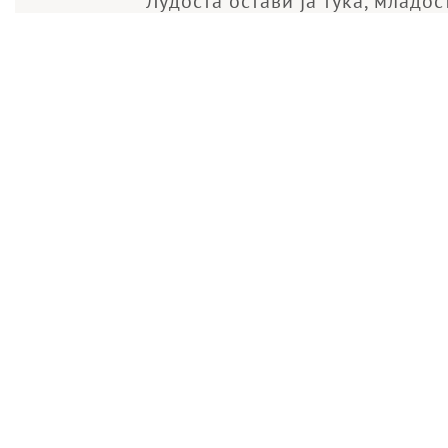
Лудоста остави ја тука, младос