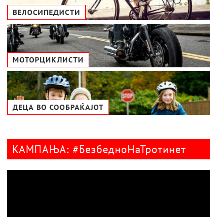
ВЕЛОСИПЕДИСТИ
МОТОРЦИКЛИСТИ
ДЕЦА ВО СООБРАЌАЈОТ
КАМПАЊА: #БезбедноНаТротинет
Видео
плејер