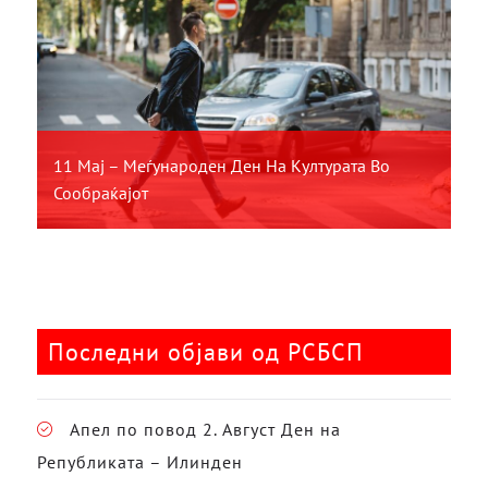
11 Мај – Меѓународен Ден На Културата Во
Сообраќајот
Последни објави од РСБСП
Апел по повод 2. Август Ден на
Републиката – Илинден