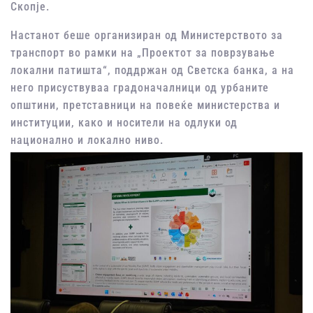
Скопје.
Настанот беше организиран од Министерството за
транспорт во рамки на „Проектот за поврзување
локални патишта“, поддржан од Светска банка, а на
него присуствуваа градоначалници од урбаните
општини, претставници на повеќе министерства и
институции, како и носители на одлуки од
национално и локално ниво.