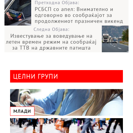
Претходна Објава:
РСБСП со апел: Внимателно и
одговорно во сообраќајот за
продолжениот празничен викенд
Следна Објава:
Известување за воведување на
летен времен режим на сообраќај
за ТТВ на државните патишта
ЦЕЛНИ ГРУПИ
МЛАДИ