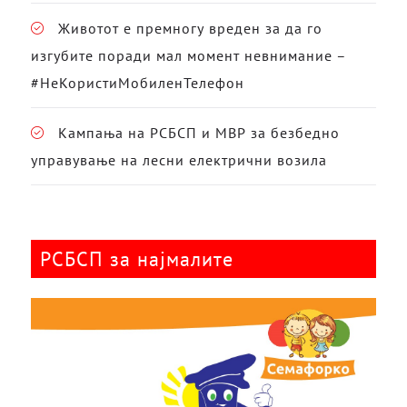
Животот е премногу вреден за да го
изгубите поради мал момент невнимание –
#НеКористиМобиленТелефон
Кампања на РСБСП и МВР за безбедно
управување на лесни електрични возила
РСБСП за најмалите