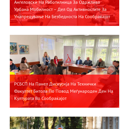
Ангеловски На Работилница За Одржлива
Урбана Мобилност – Дел Од Активностите За
Унапредување На Безбедноста На Сообраќајот
РСБСП На Панел Дискусија На Технички
Факултет Битола По Повод Меѓународен Ден На
Културата Во Сообраќајот