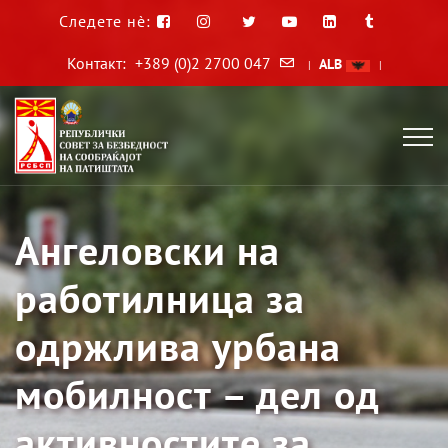
Следете нè:
Контакт:
+389 (0)2 2700 047
ALB
|
|
Ангеловски на
работилница за
одржлива урбана
мобилност – дел од
активностите за