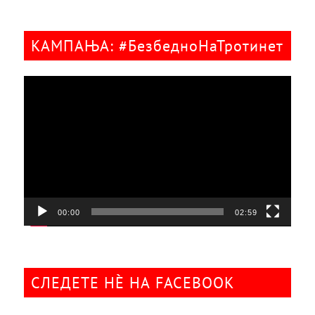
КАМПАЊА: #БезбедноНаТротинет
Видео
плејер
00:00
02:59
СЛЕДЕТЕ НÈ НА FACEBOOK