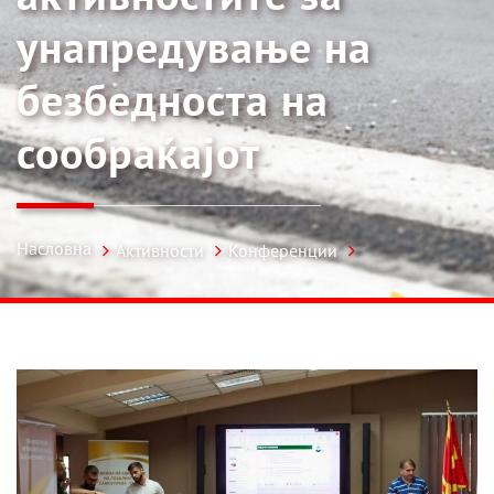
унапредување на
безбедноста на
сообраќајот
Насловна
Активности
Конференции