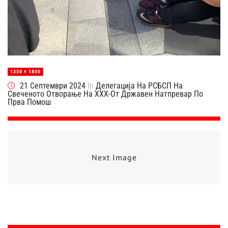
1350 × 1800
21 Септември 2024
In
Делегација На РСБСП На
Свеченото Отворање На ХХХ-От Државен Натпревар По
Прва Помош
Next Image