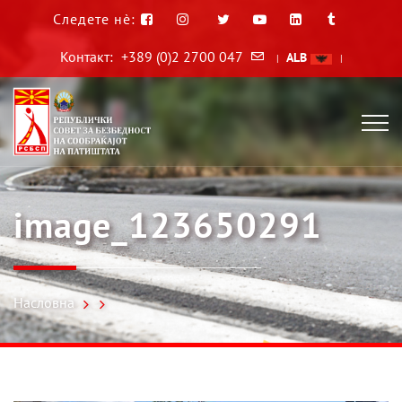
Следете нè:
Контакт:
+389 (0)2 2700 047
ALB
|
|
image_123650291
Насловна