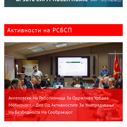
Активности на РСБСП
Ангеловски На Работилница За Одржлива Урбана
Мобилност – Дел Од Активностите За Унапредување
На Безбедноста На Сообраќајот