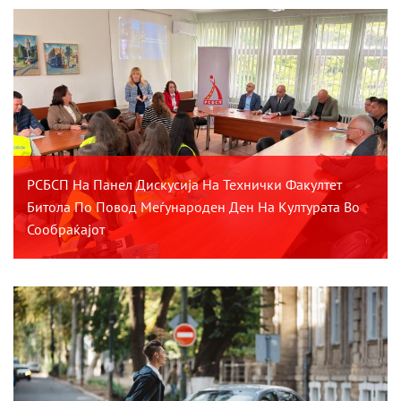
РСБСП На Панел Дискусија На Технички Факултет
Битола По Повод Меѓународен Ден На Културата Во
Сообраќајот