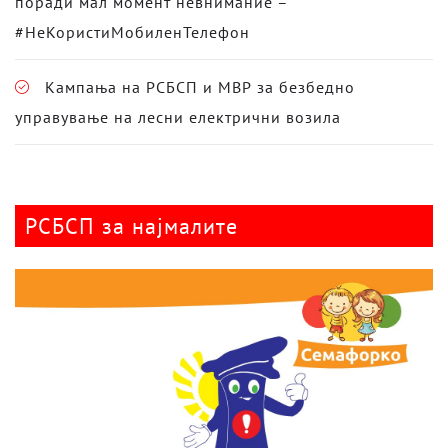
поради мал момент невнимание –
#НеКористиМобиленТелефон
Кампања на РСБСП и МВР за безбедно
управување на лесни електрични возила
РСБСП за најмалите