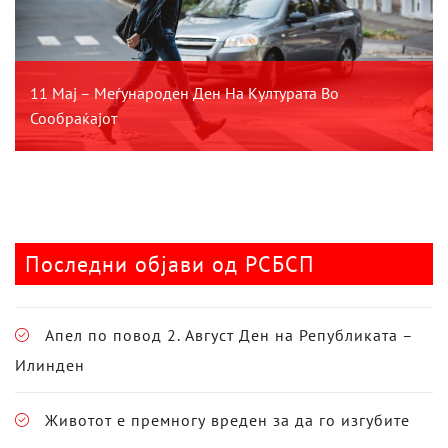
11 Мај – Меѓународен Ден На Културата Во
Сообраќајот
Последни објави од РСБСП
Апел по повод 2. Август Ден на Републиката –
Илинден
Животот е премногу вреден за да го изгубите