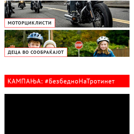
МОТОРЦИКЛИСТИ
ДЕЦА ВО СООБРАЌАЈОТ
КАМПАЊА: #БезбедноНаТротинет
Видео
плејер