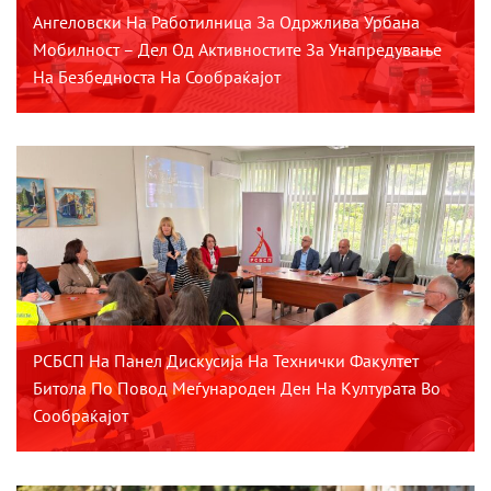
Ангеловски На Работилница За Одржлива Урбана
Мобилност – Дел Од Активностите За Унапредување
На Безбедноста На Сообраќајот
РСБСП На Панел Дискусија На Технички Факултет
Битола По Повод Меѓународен Ден На Културата Во
Сообраќајот