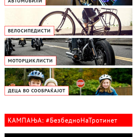
АВТОМОБИЛИ
ВЕЛОСИПЕДИСТИ
МОТОРЦИКЛИСТИ
ДЕЦА ВО СООБРАЌАЈОТ
КАМПАЊА: #БезбедноНаТротинет
Видео