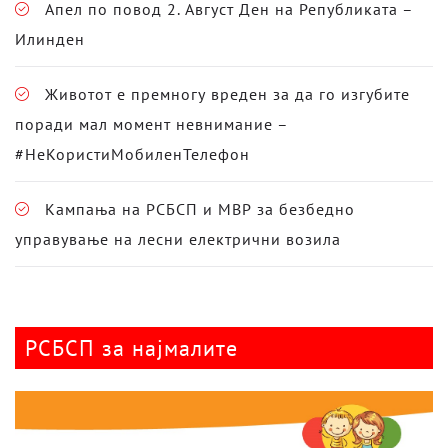
Апел по повод 2. Август Ден на Републиката –
Илинден
Животот е премногу вреден за да го изгубите
поради мал момент невнимание –
#НеКористиМобиленТелефон
Кампања на РСБСП и МВР за безбедно
управување на лесни електрични возила
РСБСП за најмалите