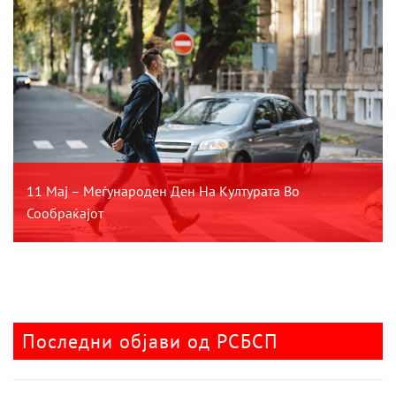
11 Мај – Меѓународен Ден На Културата Во
Сообраќајот
Последни објави од РСБСП