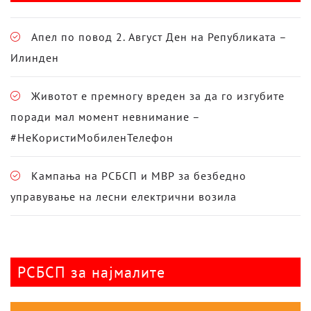
Апел по повод 2. Август Ден на Републиката –
Илинден
Животот е премногу вреден за да го изгубите
поради мал момент невнимание –
#НеКористиМобиленТелефон
Кампања на РСБСП и МВР за безбедно
управување на лесни електрични возила
РСБСП за најмалите