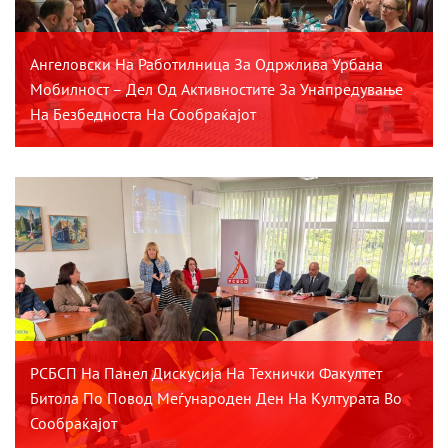
Ангеловски На Работилница За Одржлива Урбана
Мобилност – Дел Од Активностите За Унапредување
На Безбедноста На Сообраќајот
РСБСП На Панел Дискусија На Технички Факултет
Битола По Повод Меѓународен Ден На Културата Во
Сообраќајот