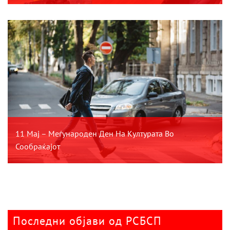
11 Мај – Меѓународен Ден На Културата Во
Сообраќајот
Последни објави од РСБСП