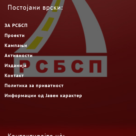
Постојани врски:
ЗА РСБСП
Проекти
Кампањи
Активности
Изданија
Контакт
Политика за приватност
Информации од Јавен карактер
Контактирајте нè: