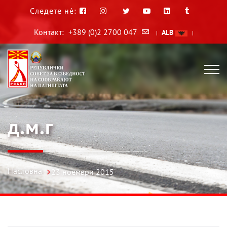
Следете нè:
Контакт:
+389 (0)2 2700 047
ALB
|
|
д.м.г
Насловна
23 ноември 2015