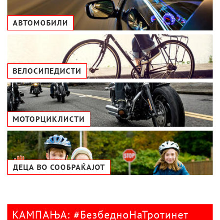
АВТОМОБИЛИ
ВЕЛОСИПЕДИСТИ
МОТОРЦИКЛИСТИ
ДЕЦА ВО СООБРАЌАЈОТ
КАМПАЊА: #БезбедноНаТротинет