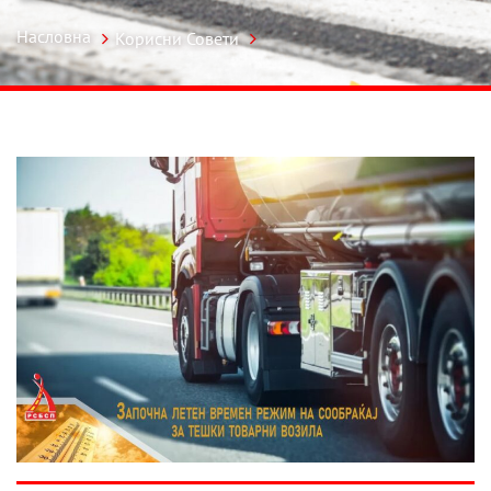
Насловна
Корисни Совети