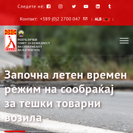
Следете нè:
Контакт:
+389 (0)2 2700 047
ALB
|
|
Започна летен времен
режим на сообраќај
за тешки товарни
возила