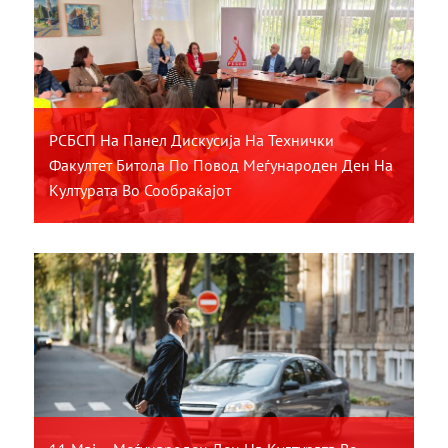
РСБСП На Панел Дискусија На Технички
Факултет Битола По Повод Меѓународен Ден На
Културата Во Сообраќајот