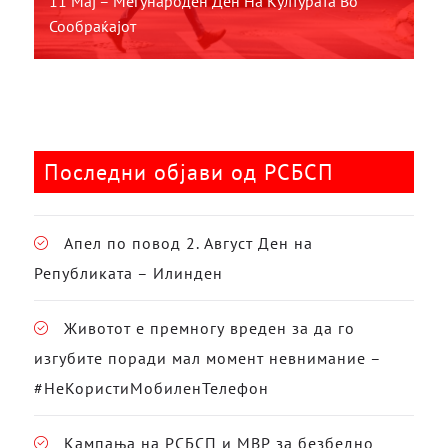
11 Мај – Меѓународен Ден На Културата Во
Сообраќајот
Последни објави од РСБСП
Апел по повод 2. Август Ден на
Републиката – Илинден
Животот е премногу вреден за да го
изгубите поради мал момент невнимание –
#НеКористиМобиленТелефон
Кампања на РСБСП и МВР за безбедно