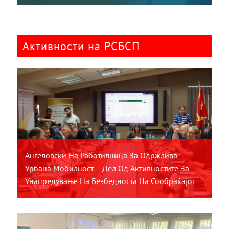
Активности на РСБСП
Ангеловски На Работилница За Одржлива
Урбана Мобилност – Дел Од Активностите За
Унапредување На Безбедноста На Сообраќајот