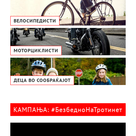
ВЕЛОСИПЕДИСТИ
МОТОРЦИКЛИСТИ
ДЕЦА ВО СООБРАЌАЈОТ
КАМПАЊА: #БезбедноНаТротинет
Видео
плејер