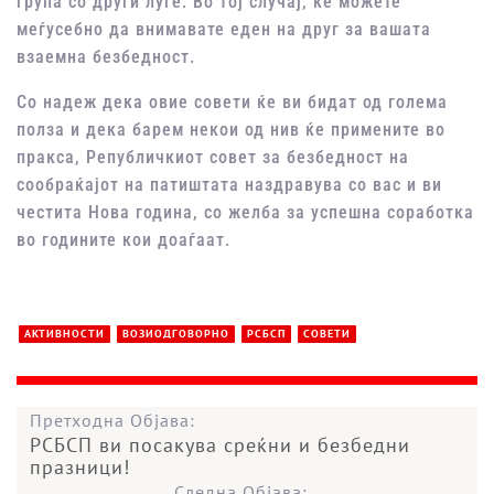
група со други луѓе. Во тој случај, ќе можете
меѓусебно да внимавате еден на друг за вашата
взаемна безбедност.
Со надеж дека овие совети ќе ви бидат од голема
полза и дека барем некои од нив ќе примените во
пракса, Републичкиот совет за безбедност на
сообраќајот на патиштата наздравува со вас и ви
честита Нова година, со желба за успешна соработка
во годините кои доаѓаат.
АКТИВНОСТИ
ВОЗИОДГОВОРНО
РСБСП
СОВЕТИ
Претходна Објава:
РСБСП ви посакува среќни и безбедни
празници!
Следна Објава: