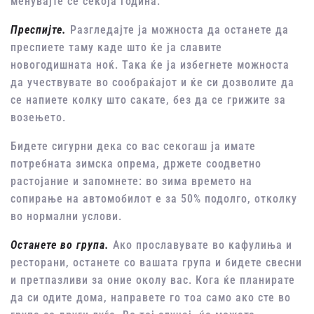
менувајте се секоја година.
Преспијте
.
Разгледајте ја можноста да останете да
преспиете таму каде што ќе ја славите
новогодишната ноќ. Така ќе ја избегнете можноста
да учествувате во сообраќајот и ќе си дозволите да
се напиете колку што сакате, без да се грижите за
возењето.
Бидете сигурни дека со вас секогаш ја имате
потребната зимска опрема, држете соодветно
растојание и запомнете: во зима времето на
сопирање на автомобилот е за 50% подолго, отколку
во нормални услови.
Останете во група.
Ако прославувате во кафулиња и
ресторани, останете со вашата група и бидете свесни
и претпазливи за оние околу вас. Кога ќе планирате
да си одите дома, направете го тоа само ако сте во