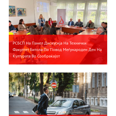
РСБСП На Панел Дискусија На Технички
Факултет Битола По Повод Меѓународен Ден На
Културата Во Сообраќајот