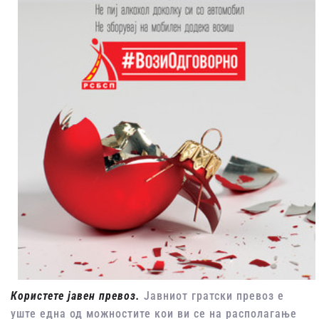
Користете јавен превоз.
Јавниот гратски превоз е
уште една од можностите кои ви се на располагање