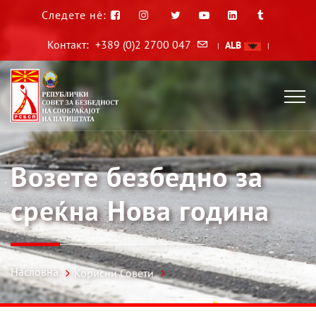
Следете нè:
Контакт:
+389 (0)2 2700 047
ALB
|
|
Возете безбедно за
среќна Нова година
Насловна
Корисни Совети