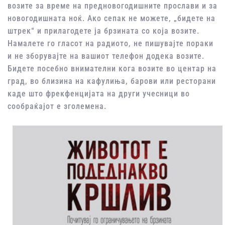
возите за време на предновогодишните прослави и за
новогодишната ноќ. Ако сепак не можете, „бидете на
штрек“ и прилагодете ја брзината со која возите.
Намалете го гласот на радиото, не пишувајте пораки
и не зборувајте на вашиот телефон додека возите.
Бидете посебно внимателни кога возите во центар на
град, во близина на кафулиња, барови или ресторани
каде што фрекфенцијата на други учесници во
сообраќајот е зголемена.