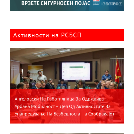
Активности на РСБСП
Ангеловски На Работилница За Одржлива
Урбана Мобилност – Дел Од Активностите За
Унапредување На Безбедноста На Сообраќајот