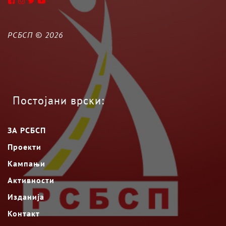
РСБСП ©
2026
Постојани врски:
ЗА РСБСП
Проекти
Кампањи
Активности
Изданија
Контакт