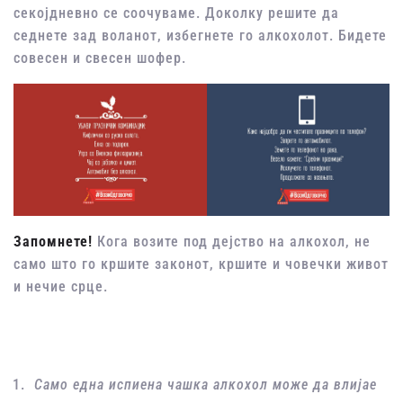
секојдневно се соочуваме. Доколку решите да
седнете зад воланот, избегнете го алкохолот. Бидете
совесен и свесен шофер.
Запомнете!
Кога возите под дејство на алкохол, не
само што го кршите законот, кршите и човечки живот
и нечие срце.
Само една испиена чашка алкохол може да влијае