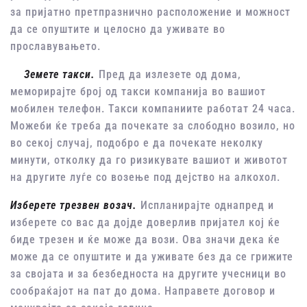
за пријатно претпразнично расположение и можност
да се опуштите и целосно да уживате во
прославувањето.
Земете такси.
Пред да излезете од дома,
меморирајте број од такси компанија во вашиот
мобилен телефон. Такси компаниите работат 24 часа.
Можеби ќе треба да почекате за слободно возило, но
во секој случај, подобро е да почекате неколку
минути, отколку да го ризикувате вашиот и животот
на другите луѓе со возење под дејство на алкохол.
Изберете трезвен возач.
Испланирајте однапред и
изберете со вас да дојде доверлив пријател кој ќе
биде трезен и ќе може да вози. Ова значи дека ќе
може да се опуштите и да уживате без да се грижите
за својата и за безбедноста на другите учесници во
сообраќајот на пат до дома. Направете договор и