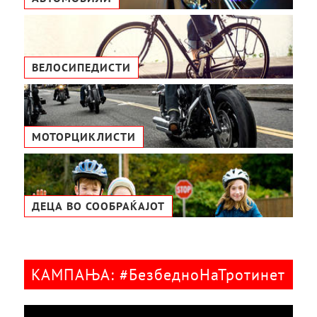
ВЕЛОСИПЕДИСТИ
МОТОРЦИКЛИСТИ
ДЕЦА ВО СООБРАЌАЈОТ
КАМПАЊА: #БезбедноНаТротинет
Видео