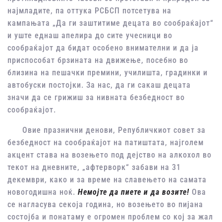
најмладите, па оттука РСБСП потсетува на
кампањата „Да ги заштитиме децата во сообраќајот“
и уште еднаш апелира до сите учесници во
сообраќајот да бидат особено внимателни и да ја
приспособат брзината на движење, посебно во
близина на пешачки премини, училишта, градинки и
автобуски постојки. За нас, да ги сакаш децата
значи да се грижиш за нивната безбедност во
сообраќајот.
Овие празнични денови, Републичкиот совет за
безбедност на сообраќајот на патиштата, најголем
акцент става на возењето под дејство на алкохол во
текот на дневните, „афтерворк“ забави на 31
декември, како и за време на славењето на самата
новогодишна ноќ.
Немојте да пиете и да возите!
Ова
се нагласува секоја година, но возењето во пијана
состојба и понатаму е огромен проблем со кој за жал