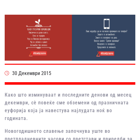
30 Декември 2015
Како што изминуваат и последните денови од месец
декември, сѐ повеќе сме обземени од празничната
еуфорија која ја навестува најлудата ноќ во
годината.
Новогодишното славење започнува уште во
претпладневните часови со претстави и приредби за