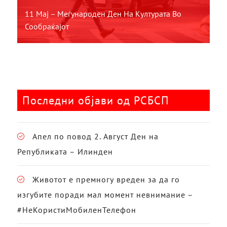
11 Мај – Меѓународен Ден На Културата Во
Сообраќајот
Последни објави од РСБСП
Апел по повод 2. Август Ден на
Републиката – Илинден
Животот е премногу вреден за да го
изгубите поради мал момент невнимание –
#НеКористиМобиленТелефон