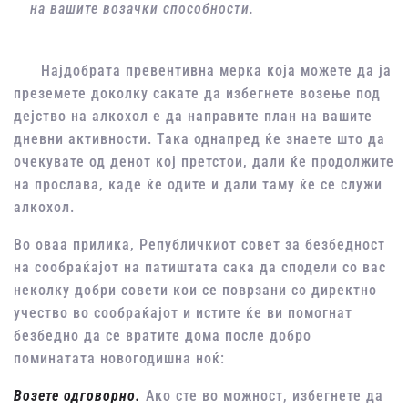
на вашите возачки способности.
Најдобрата превентивна мерка која можете да ја
преземете доколку сакате да избегнете возење под
дејство на алкохол е да направите план на вашите
дневни активности. Така однапред ќе знаете што да
очекувате од денот кој претстои, дали ќе продолжите
на прослава, каде ќе одите и дали таму ќе се служи
алкохол.
Во оваа прилика, Републичкиот совет за безбедност
на сообраќајот на патиштата сака да сподели со вас
неколку добри совети кои се поврзани со директно
учество во сообраќајот и истите ќе ви помогнат
безбедно да се вратите дома после добро
поминатата новогодишна ноќ:
Возете одговорно.
Ако сте во можност, избегнете да