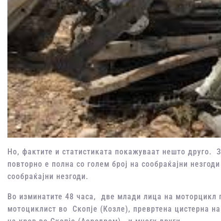
Но, фактите и статистиката покажуваат нешто друго. 
повторно е полна со голем број на сообраќајни незгоди
сообраќајни незгоди.
Во изминатите 48 часа, две млади лица на моторцикл 
мотоциклист во Скопје (Козле), превртена цистерна н