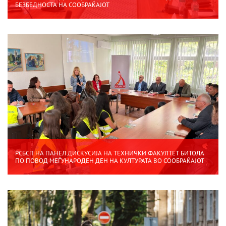
БЕЗБЕДНОСТА НА СООБРАЌАЈОТ
РСБСП НА ПАНЕЛ ДИСКУСИЈА НА ТЕХНИЧКИ ФАКУЛТЕТ БИТОЛА
ПО ПОВОД МЕЃУНАРОДЕН ДЕН НА КУЛТУРАТА ВО СООБРАЌАЈОТ