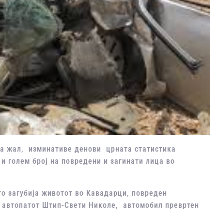
За жал, изминативе денови црната статистика
 и голем број на повредени и загинати лица во
го загубија животот во Кавадарци, повреден
а автопатот Штип-Свети Николе, автомобил превртен