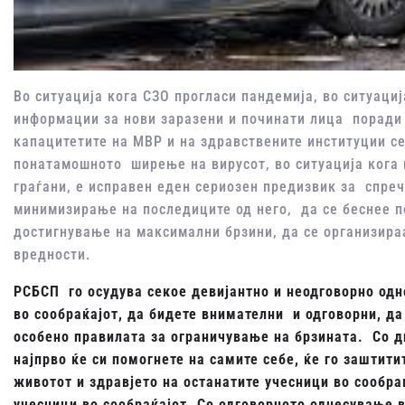
Во ситуација кога СЗО прогласи пандемија, во ситуациј
информации за нови заразени и починати лица поради 
капацитетите на МВР и на здравствените институции с
понатамошното ширење на вирусот, во ситуација кога 
граѓани, е исправен еден сериозен предизвик за спре
минимизирање на последиците од него, да се беснее по
достигнување на максимални брзини, да се организира
вредности.
РСБСП го осудува секое девијантно и неодговорно одн
во сообраќајот, да бидете внимателни и одговорни, да
особено правилата за ограничување на брзината. Со д
најпрво ќе си помогнете на самите себе, ќе го заштити
животот и здравјето на останатите учесници во сообраќ
учесници во сообраќајот. Со одговорното однесување во