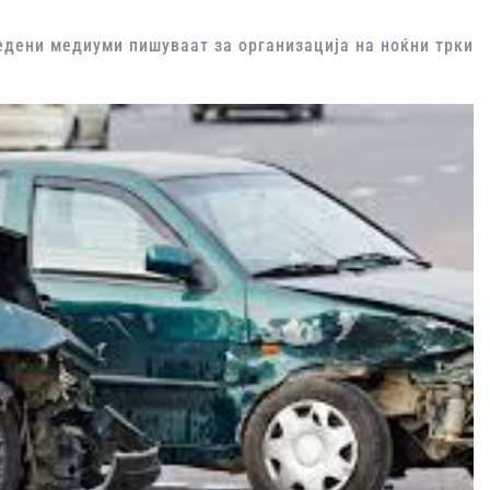
едени медиуми пишуваат за организација на ноќни трки