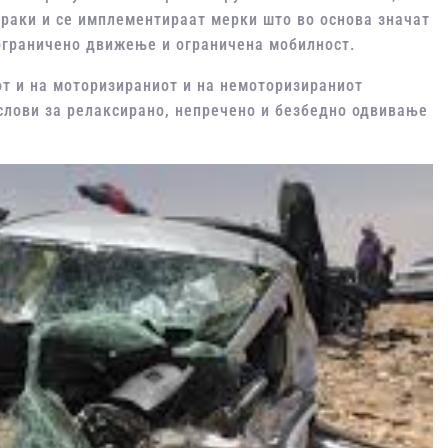
ораки и се имплементираат мерки што во основа значат
ограничено движење и ограничена мобилност.
от и на моторизираниот и на немоторизираниот
 услови за релаксирано, непречено и безбедно одвивање