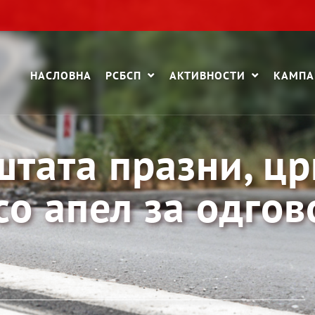
НАСЛОВНА
РСБСП
АКТИВНОСТИ
КАМП
штата празни, ц
со апел за одгов