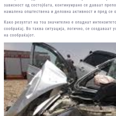
зависност од состојбата, континуирано се даваат преп
намалена општествена и деловна активност и пред се 
Како резултат на тоа значително е опаднат интензитет
сообраќај. Во таква ситуација, логично, се создаваат
на сообраќајот.