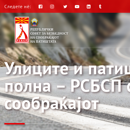
Следете нè:
Улиците и пати
полна – РСБСП 
сообраќајот