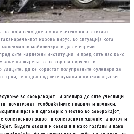
а во која секојдневно на светско ниво стигаат
таканаречениот корона вирус, во ситуација кога
е максимално мобилизирани да се спречи
пред сите надлежни институции, и пред сите нас како
чување на ширењето на корона вирусот и
 улиците, да се користат полупразните булевари за
ат трки, е надвор од сите хумани и цивилизациски
есување во сообраќајот и апелира до сите учесници
 ги почитуваат сообраќајните правила и прописи,
исциплинирано и одговорно учество во сообраќајот,
те сопствениот живот и сопственото здравје, а потоа и
ајот. Бидете свесни и совесни и како граѓани и како
 сообраќајот ќе си помогнете на себе, на другите, но