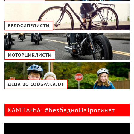
ВЕЛОСИПЕДИСТИ
МОТОРЦИКЛИСТИ
ДЕЦА ВО СООБРАЌАЈОТ
КАМПАЊА: #БезбедноНаТротинет
Видео
плејер