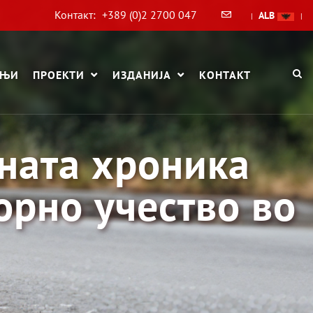
Контакт:
+389 (0)2 2700 047
ALB
|
|
АЊИ
ПРОЕКТИ
ИЗДАНИЈА
КОНТАКТ
рната хроника
орно учество во