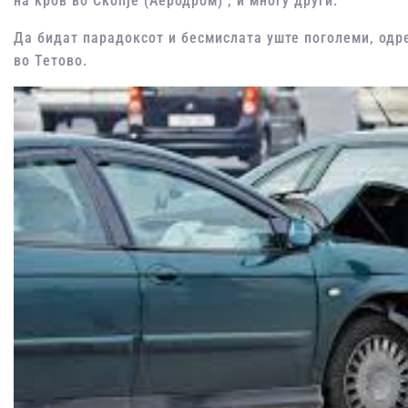
на кров во Скопје (Аеродром) , и многу други.
Да бидат парадоксот и бесмислата уште поголеми, одр
во Тетово.