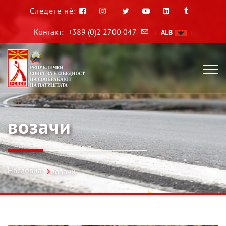
Следете нè:
Контакт:
+389 (0)2 2700 047
ALB
|
|
возачи
Насловна
возачи