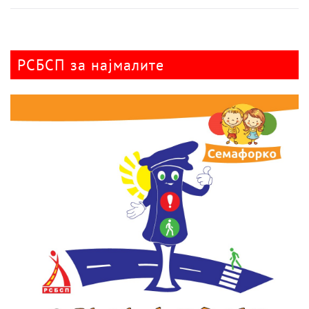
РСБСП за најмалите