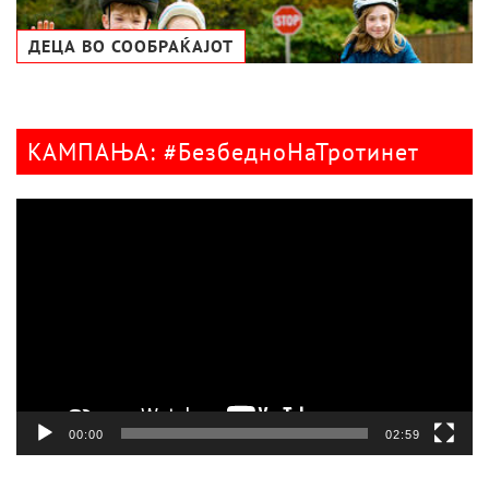
ДЕЦА ВО СООБРАЌАЈОТ
КАМПАЊА: #БезбедноНаТротинет
Видео
плејер
00:00
02:59