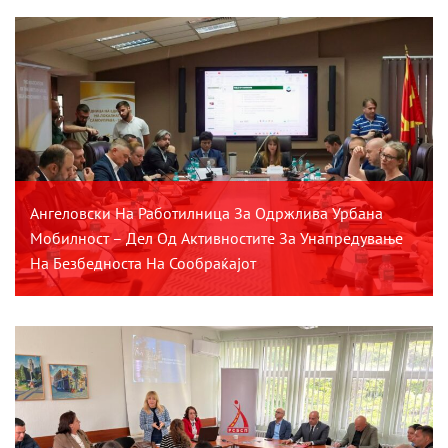
Ангеловски На Работилница За Одржлива Урбана
Мобилност – Дел Од Активностите За Унапредување
На Безбедноста На Сообраќајот