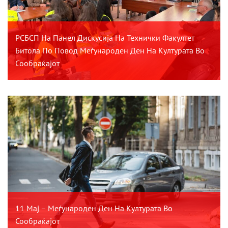
РСБСП На Панел Дискусија На Технички Факултет
Битола По Повод Меѓународен Ден На Културата Во
Сообраќајот
11 Мај – Меѓународен Ден На Културата Во
Сообраќајот