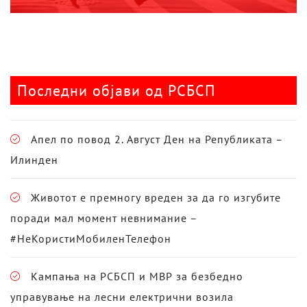
Последни објави од РСБСП
Апел по повод 2. Август Ден на Републиката –
Илинден
Животот е премногу вреден за да го изгубите
поради мал момент невнимание –
#НеКористиМобиленТелефон
Кампања на РСБСП и МВР за безбедно
управување на лесни електрични возила