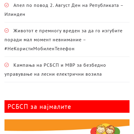
Апел по повод 2. Август Ден на Републиката –
Илинден
Животот е премногу вреден за да го изгубите
поради мал момент невнимание –
#НеКористиМобиленТелефон
Кампања на РСБСП и МВР за безбедно
управување на лесни електрични возила
РСБСП за најмалите