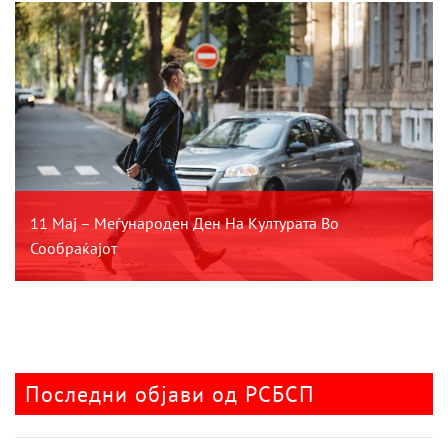
11 Мај – Меѓународен Ден На Културата Во
Сообраќајот
Последни објави од РСБСП