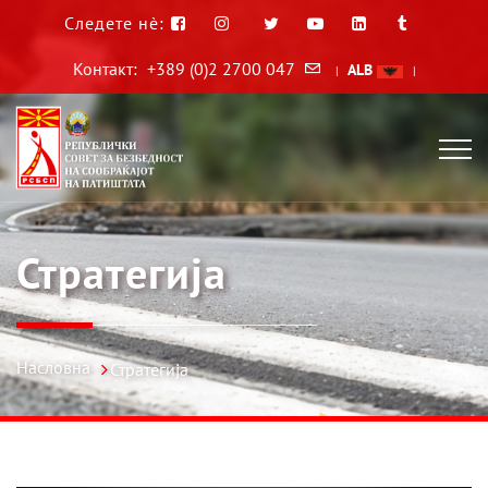
Следете нè:
Контакт:
+389 (0)2 2700 047
ALB
|
|
Стратегија
Насловна
Стратегија