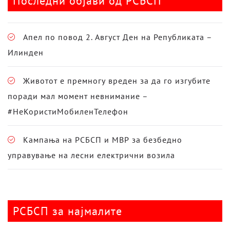
Последни објави од РСБСП
Апел по повод 2. Август Ден на Републиката –
Илинден
Животот е премногу вреден за да го изгубите
поради мал момент невнимание –
#НеКористиМобиленТелефон
Кампања на РСБСП и МВР за безбедно
управување на лесни електрични возила
РСБСП за најмалите