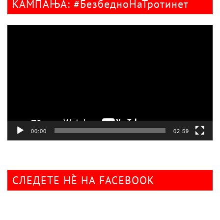
КАМПАЊА: #БезбедноНаТротинет
Видео
плејер
00:00
02:59
СЛЕДЕТЕ НÈ НА FACEBOOK