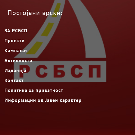
Постојани врски:
ЗА РСБСП
Проекти
Кампањи
Активности
Изданија
Контакт
Политика за приватност
Информации од Јавен карактер