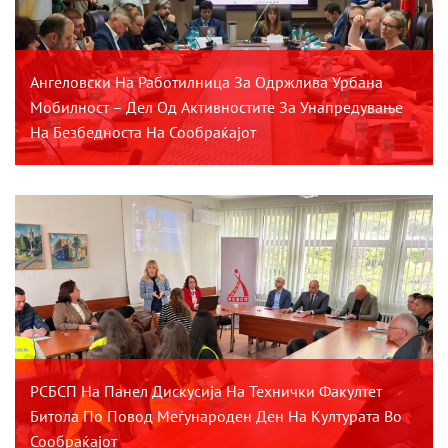
Ангеловски На Работилница За Одржлива Урбана
Мобилност – Дел Од Активностите За Унапредување
На Безбедноста На Сообраќајот
РСБСП На Панел Дискусија На Технички Факултет
Битола По Повод Меѓународен Ден На Културата Во
Сообраќајот