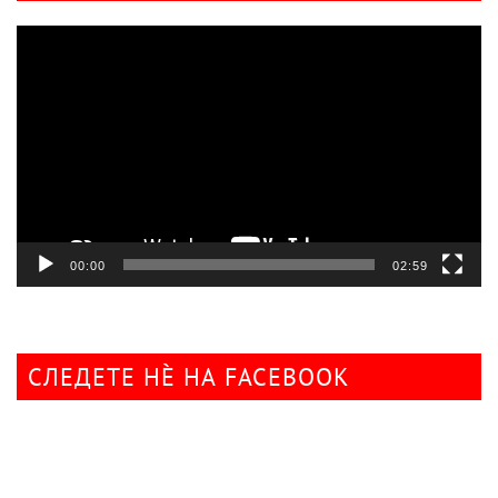
Видео
плејер
00:00
02:59
СЛЕДЕТЕ НÈ НА FACEBOOK