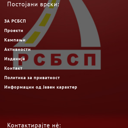
Постојани врски:
ЗА РСБСП
Проекти
Кампањи
Активности
Изданија
Контакт
Политика за приватност
Информации од Јавен карактер
Контактирајте нè: