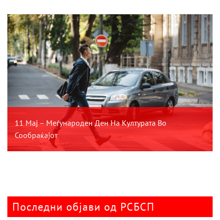
11 Мај – Меѓународен Ден На Културата Во
Сообраќајот
Последни објави од РСБСП