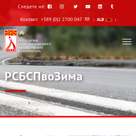
Следете нè:
Контакт:
+389 (0)2 2700 047
ALB
|
|
РСБСПвоЗима
Насловна
РСБСПвоЗима