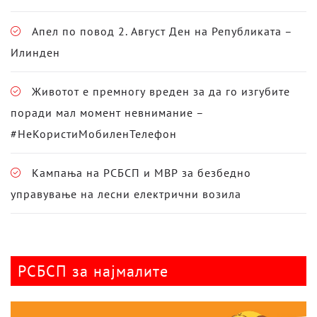
Апел по повод 2. Август Ден на Републиката –
Илинден
Животот е премногу вреден за да го изгубите
поради мал момент невнимание –
#НеКористиМобиленТелефон
Кампања на РСБСП и МВР за безбедно
управување на лесни електрични возила
РСБСП за најмалите