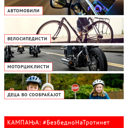
АВТОМОБИЛИ
ВЕЛОСИПЕДИСТИ
МОТОРЦИКЛИСТИ
ДЕЦА ВО СООБРАЌАЈОТ
КАМПАЊА: #БезбедноНаТротинет