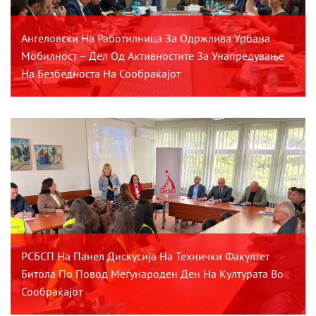
Ангеловски На Работилница За Одржлива Урбана
Мобилност – Дел Од Активностите За Унапредување
На Безбедноста На Сообраќајот
РСБСП На Панел Дискусија На Технички Факултет
Битола По Повод Меѓународен Ден На Културата Во
Сообраќајот