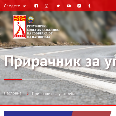
Следете нè:
Прирачник за у
Насловна
Прирачник за употреба