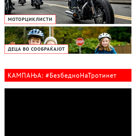
МОТОРЦИКЛИСТИ
ДЕЦА ВО СООБРАЌАЈОТ
КАМПАЊА: #БезбедноНаТротинет
Видео
плејер