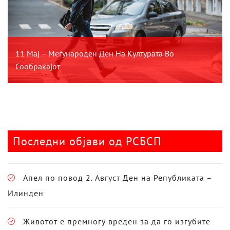
11 Мај – Меѓународен Ден На Културата Во
Сообраќајот
Последни објави од РСБСП
Апел по повод 2. Август Ден на Републиката –
Илинден
Животот е премногу вреден за да го изгубите