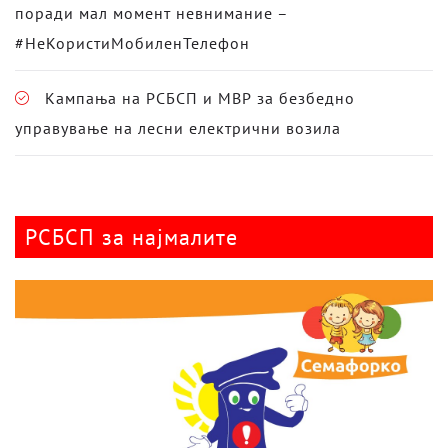
поради мал момент невнимание –
#НеКористиМобиленТелефон
Кампања на РСБСП и МВР за безбедно
управување на лесни електрични возила
РСБСП за најмалите