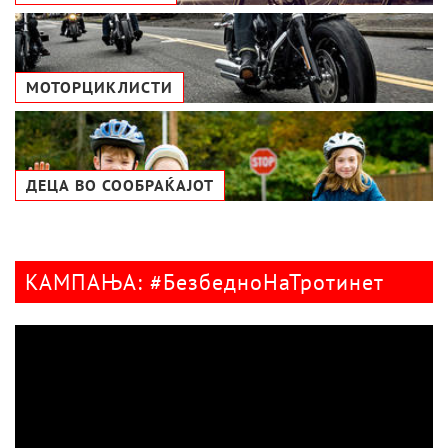
МОТОРЦИКЛИСТИ
ДЕЦА ВО СООБРАЌАЈОТ
КАМПАЊА: #БезбедноНаТротинет
Видео
плејер