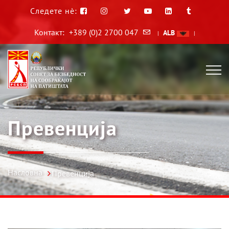
Следете нè:
Контакт:
+389 (0)2 2700 047
ALB
|
|
Превенција
Насловна
Превенција