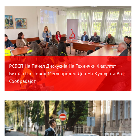
РСБСП На Панел Дискусија На Технички Факултет
Битола По Повод Меѓународен Ден На Културата Во
Сообраќајот