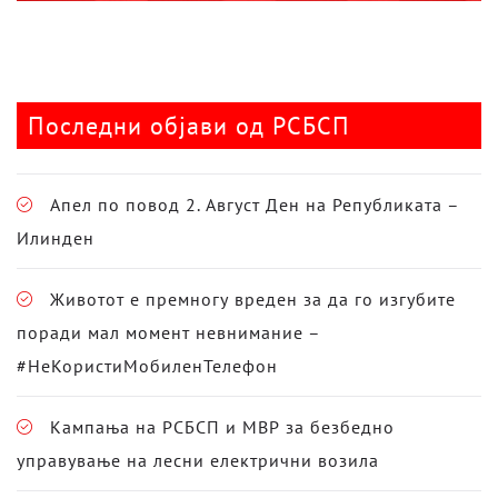
Последни објави од РСБСП
Апел по повод 2. Август Ден на Републиката –
Илинден
Животот е премногу вреден за да го изгубите
поради мал момент невнимание –
#НеКористиМобиленТелефон
Кампања на РСБСП и МВР за безбедно
управување на лесни електрични возила