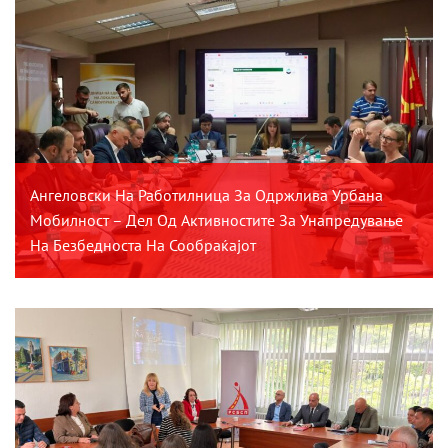
Ангеловски На Работилница За Одржлива Урбана
Мобилност – Дел Од Активностите За Унапредување
На Безбедноста На Сообраќајот