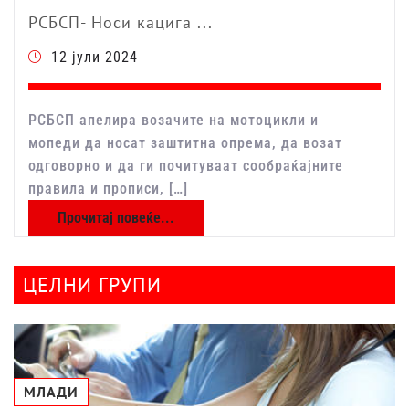
РСБСП- Носи кацига ...
12 јули 2024
РСБСП апелира возачите на мотоцикли и
мопеди да носат заштитна опрема, да возат
одговорно и да ги почитуваат сообраќајните
правила и прописи, […]
Прочитај повеќе...
ЦЕЛНИ ГРУПИ
МЛАДИ