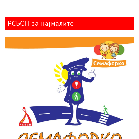
РСБСП за најмалите