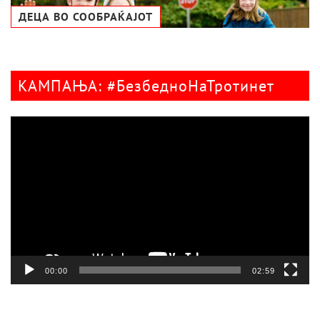
ДЕЦА ВО СООБРАЌАЈОТ
КАМПАЊА: #БезбедноНаТротинет
Видео
плејер
00:00
02:59