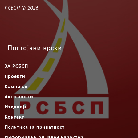
РСБСП ©
2026
Постојани врски:
ЗА РСБСП
Проекти
Кампањи
Активности
Изданија
Контакт
Политика за приватност
Информации од Јавен карактер