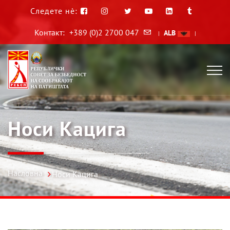
Следете нè:
Контакт:
+389 (0)2 2700 047
ALB
|
|
Носи Кацига
Насловна
Носи Кацига