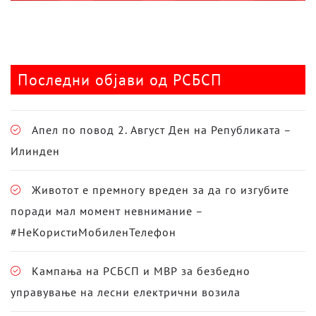
Последни објави од РСБСП
Апел по повод 2. Август Ден на Републиката –
Илинден
Животот е премногу вреден за да го изгубите
поради мал момент невнимание –
#НеКористиМобиленТелефон
Кампања на РСБСП и МВР за безбедно
управување на лесни електрични возила