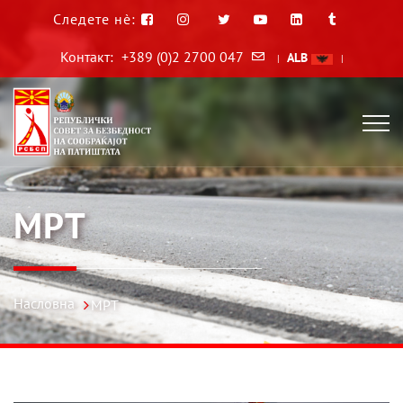
Следете нè:
Контакт:
+389 (0)2 2700 047
ALB
|
|
МРТ
Насловна
МРТ