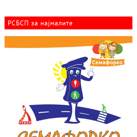
РСБСП за најмалите