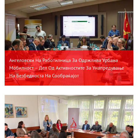
Ангеловски На Работилница За Одржлива Урбана
Мобилност – Дел Од Активностите За Унапредување
На Безбедноста На Сообраќајот