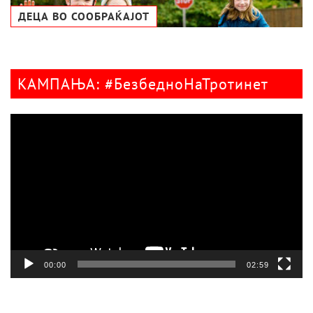
ДЕЦА ВО СООБРАЌАЈОТ
КАМПАЊА: #БезбедноНаТротинет
Видео
плејер
00:00
02:59