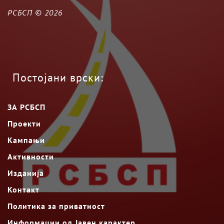
РСБСП ©
2026
Постојани врски:
ЗА РСБСП
Проекти
Кампањи
Активности
Изданија
Контакт
Политика за приватност
Информации од Јавен карактер