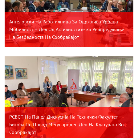
Ангеловски На Работилница За Одржлива Урбана
Мобилност – Дел Од Активностите За Унапредување
На Безбедноста На Сообраќајот
РСБСП На Панел Дискусија На Технички Факултет
Битола По Повод Меѓународен Ден На Културата Во
Сообраќајот