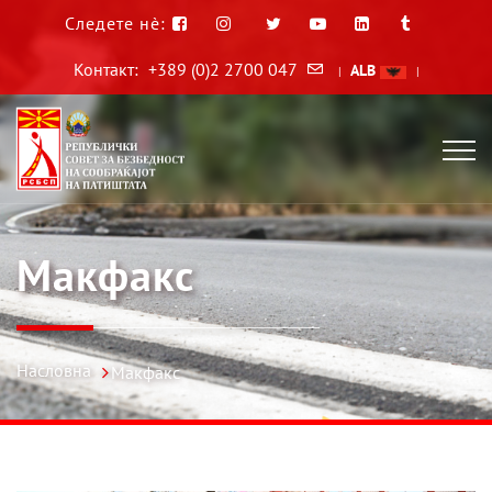
Следете нè:
Контакт:
+389 (0)2 2700 047
ALB
|
|
Макфакс
Насловна
Макфакс