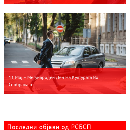
11 Мај – Меѓународен Ден На Културата Во
Сообраќајот
Последни објави од РСБСП