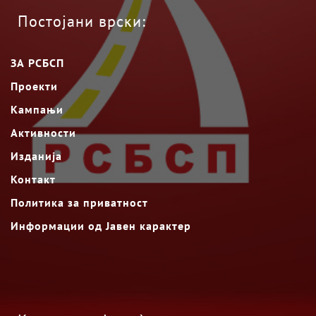
Постојани врски:
ЗА РСБСП
Проекти
Кампањи
Активности
Изданија
Контакт
Политика за приватност
Информации од Јавен карактер