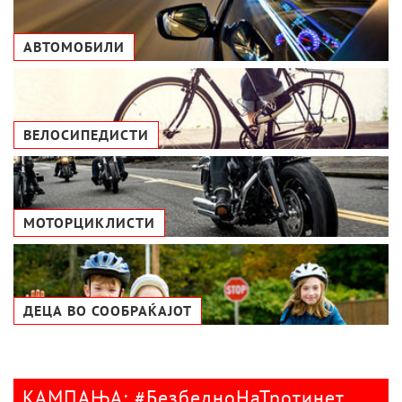
АВТОМОБИЛИ
ВЕЛОСИПЕДИСТИ
МОТОРЦИКЛИСТИ
ДЕЦА ВО СООБРАЌАЈОТ
КАМПАЊА: #БезбедноНаТротинет