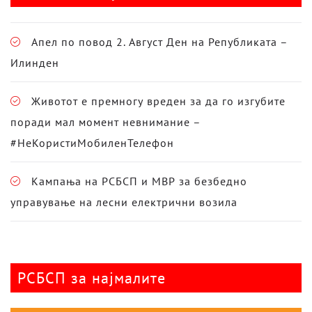
Апел по повод 2. Август Ден на Републиката –
Илинден
Животот е премногу вреден за да го изгубите
поради мал момент невнимание –
#НеКористиМобиленТелефон
Кампања на РСБСП и МВР за безбедно
управување на лесни електрични возила
РСБСП за најмалите