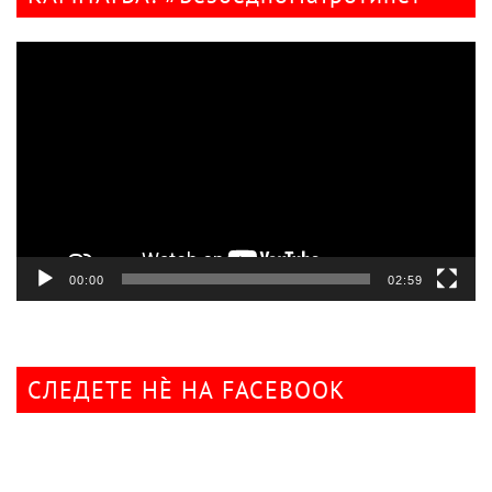
Видео
плејер
00:00
02:59
СЛЕДЕТЕ НÈ НА FACEBOOK