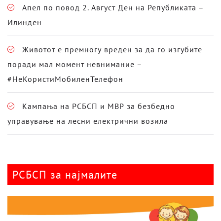
Апел по повод 2. Август Ден на Републиката –
Илинден
Животот е премногу вреден за да го изгубите
поради мал момент невнимание –
#НеКористиМобиленТелефон
Кампања на РСБСП и МВР за безбедно
управување на лесни електрични возила
РСБСП за најмалите