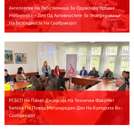
Ангеловски На Работилница За Одржлива Урбана
Мобилност – Дел Од Активностите За Унапредување
На Безбедноста На Сообраќајот
РСБСП На Панел Дискусија На Технички Факултет
Битола По Повод Меѓународен Ден На Културата Во
Сообраќајот