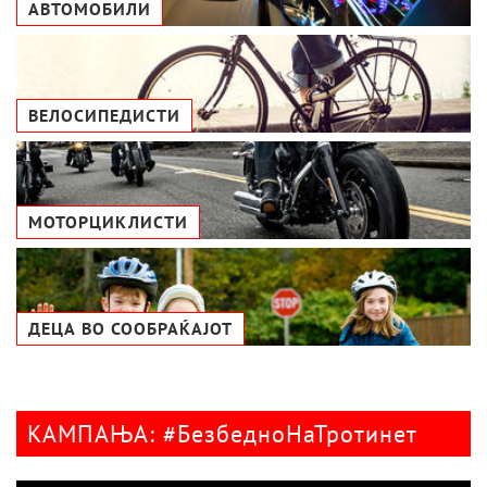
АВТОМОБИЛИ
ВЕЛОСИПЕДИСТИ
МОТОРЦИКЛИСТИ
ДЕЦА ВО СООБРАЌАЈОТ
КАМПАЊА: #БезбедноНаТротинет