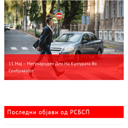
11 Мај – Меѓународен Ден На Културата Во
Сообраќајот
Последни објави од РСБСП