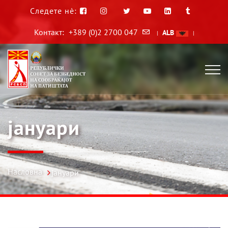
Следете нè:
Контакт:
+389 (0)2 2700 047
ALB
|
|
јануари
Насловна
јануари