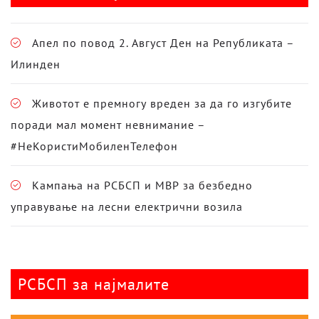
Апел по повод 2. Август Ден на Републиката –
Илинден
Животот е премногу вреден за да го изгубите
поради мал момент невнимание –
#НеКористиМобиленТелефон
Кампања на РСБСП и МВР за безбедно
управување на лесни електрични возила
РСБСП за најмалите