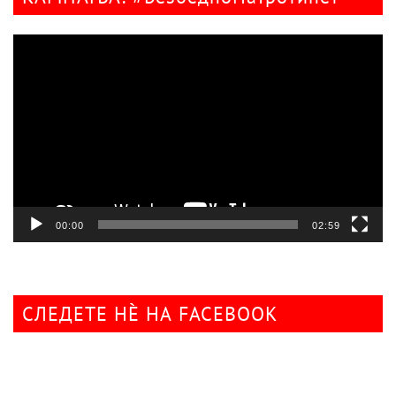
Видео
плејер
00:00
02:59
СЛЕДЕТЕ НÈ НА FACEBOOK