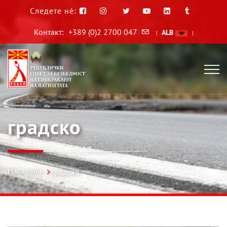
Следете нè:
Контакт:
+389 (0)2 2700 047
ALB
|
|
градско
Насловна
градско