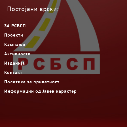
Постојани врски:
ЗА РСБСП
Проекти
Кампањи
Активности
Изданија
Контакт
Политика за приватност
Информации од Јавен карактер