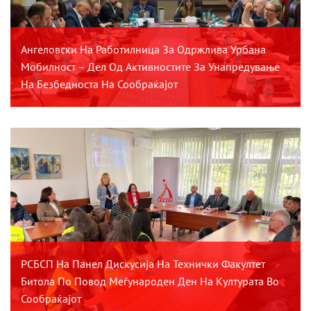
Ангеловски На Работилница За Одржлива Урбана
Мобилност – Дел Од Активностите За Унапредување
На Безбедноста На Сообраќајот
РСБСП На Панел Дискусија На Технички Факултет
Битола По Повод Меѓународен Ден На Културата Во
Сообраќајот