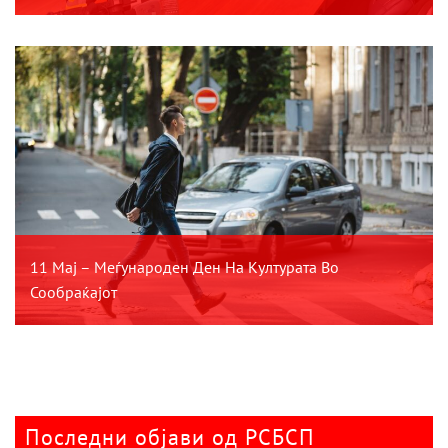
11 Мај – Меѓународен Ден На Културата Во
Сообраќајот
Последни објави од РСБСП