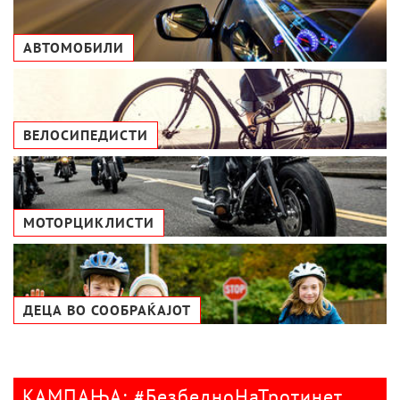
АВТОМОБИЛИ
ВЕЛОСИПЕДИСТИ
МОТОРЦИКЛИСТИ
ДЕЦА ВО СООБРАЌАЈОТ
КАМПАЊА: #БезбедноНаТротинет