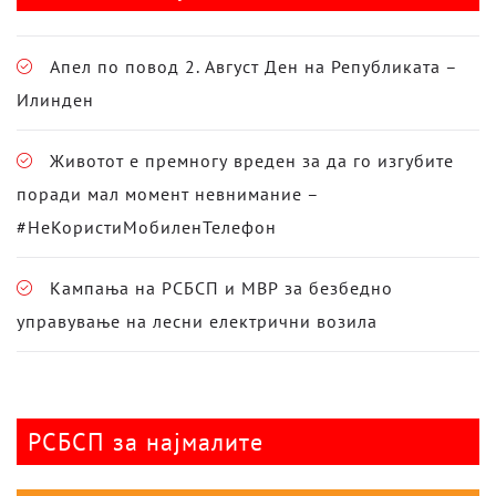
Апел по повод 2. Август Ден на Републиката –
Илинден
Животот е премногу вреден за да го изгубите
поради мал момент невнимание –
#НеКористиМобиленТелефон
Кампања на РСБСП и МВР за безбедно
управување на лесни електрични возила
РСБСП за најмалите