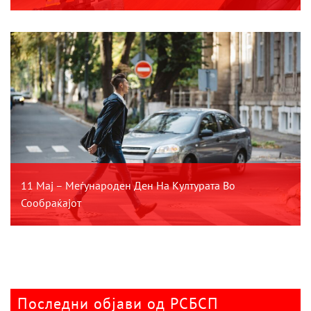
11 Мај – Меѓународен Ден На Културата Во
Сообраќајот
Последни објави од РСБСП