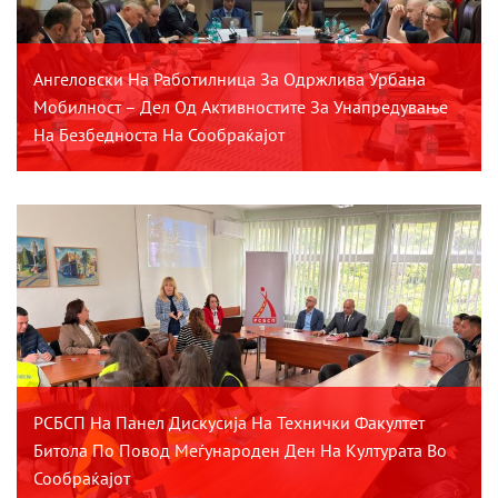
Ангеловски На Работилница За Одржлива Урбана
Мобилност – Дел Од Активностите За Унапредување
На Безбедноста На Сообраќајот
РСБСП На Панел Дискусија На Технички Факултет
Битола По Повод Меѓународен Ден На Културата Во
Сообраќајот