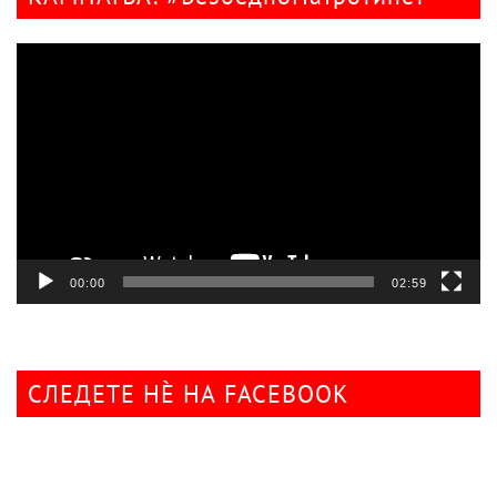
Видео
плејер
00:00
02:59
СЛЕДЕТЕ НÈ НА FACEBOOK