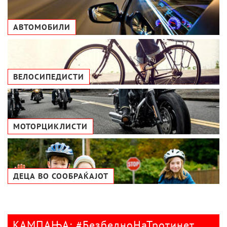
АВТОМОБИЛИ
ВЕЛОСИПЕДИСТИ
МОТОРЦИКЛИСТИ
ДЕЦА ВО СООБРАЌАЈОТ
КАМПАЊА: #БезбедноНаТротинет