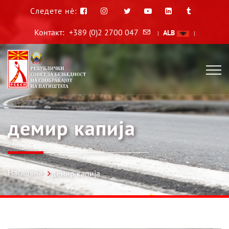
Следете нè:
Контакт:
+389 (0)2 2700 047
ALB
|
|
демир капија
Насловна
демир капија