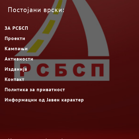
Постојани врски:
ЗА РСБСП
Проекти
Кампањи
Активности
Изданија
Контакт
Политика за приватност
Информации од Јавен карактер