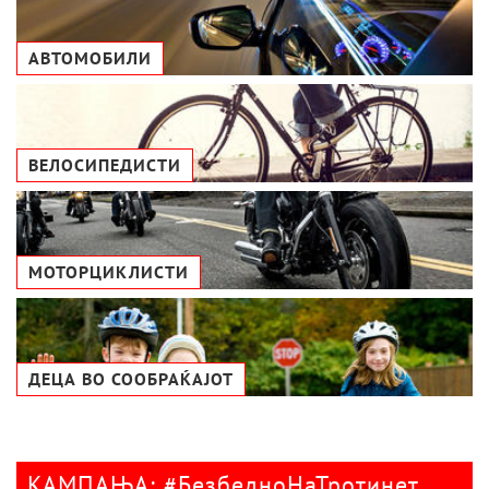
АВТОМОБИЛИ
ВЕЛОСИПЕДИСТИ
МОТОРЦИКЛИСТИ
ДЕЦА ВО СООБРАЌАЈОТ
КАМПАЊА: #БезбедноНаТротинет