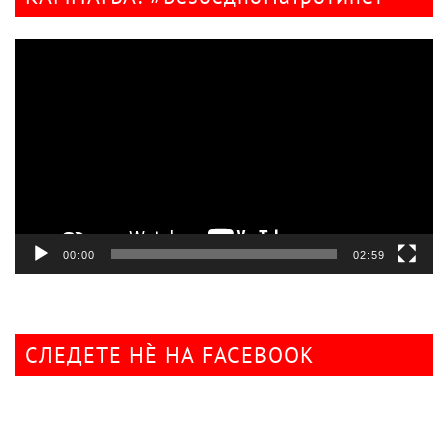
Видео
плејер
00:00
02:59
СЛЕДЕТЕ НÈ НА FACEBOOK