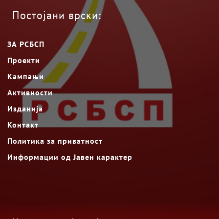
Постојани врски:
ЗА РСБСП
Проекти
Кампањи
Активности
Изданија
Контакт
Политика за приватност
Информации од Јавен карактер