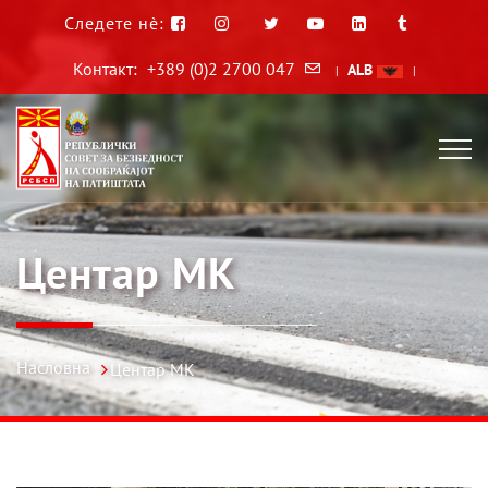
Следете нè:
Контакт:
+389 (0)2 2700 047
ALB
|
|
Центар МК
Насловна
Центар МК