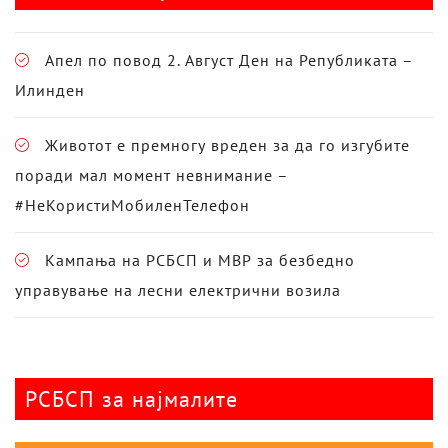
Апел по повод 2. Август Ден на Републиката –
Илинден
Животот е премногу вреден за да го изгубите
поради мал момент невнимание –
#НеКористиМобиленТелефон
Кампања на РСБСП и МВР за безбедно
управување на лесни електрични возила
РСБСП за најмалите