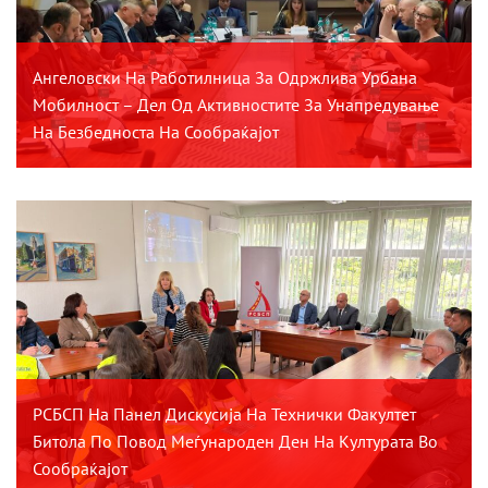
Ангеловски На Работилница За Одржлива Урбана
Мобилност – Дел Од Активностите За Унапредување
На Безбедноста На Сообраќајот
РСБСП На Панел Дискусија На Технички Факултет
Битола По Повод Меѓународен Ден На Културата Во
Сообраќајот