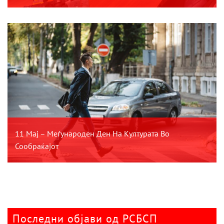
11 Мај – Меѓународен Ден На Културата Во
Сообраќајот
Последни објави од РСБСП