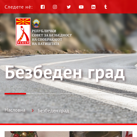
Следете нè:
Безбеден град
Насловна
Безбеден град