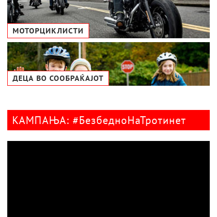
МОТОРЦИКЛИСТИ
ДЕЦА ВО СООБРАЌАЈОТ
КАМПАЊА: #БезбедноНаТротинет
Видео
плејер