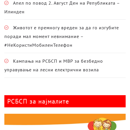
Апел по повод 2. Август Ден на Републиката –
Илинден
Животот е премногу вреден за да го изгубите
поради мал момент невнимание –
#НеКористиМобиленТелефон
Кампања на РСБСП и МВР за безбедно
управување на лесни електрични возила
РСБСП за најмалите