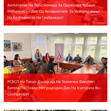
Ангеловски На Работилница За Одржлива Урбана
Мобилност – Дел Од Активностите За Унапредување
На Безбедноста На Сообраќајот
РСБСП На Панел Дискусија На Технички Факултет
Битола По Повод Меѓународен Ден На Културата Во
Сообраќајот