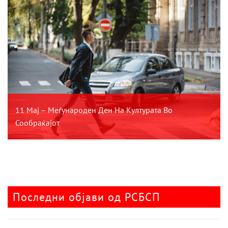
11 Мај – Меѓународен Ден На Културата Во
Сообраќајот
Последни објави од РСБСП