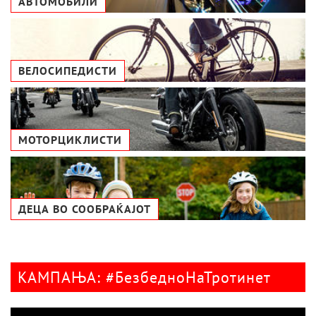
АВТОМОБИЛИ
ВЕЛОСИПЕДИСТИ
МОТОРЦИКЛИСТИ
ДЕЦА ВО СООБРАЌАЈОТ
КАМПАЊА: #БезбедноНаТротинет
Видео