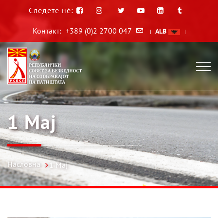
Следете нè:
Контакт:
+389 (0)2 2700 047
ALB
|
|
1 Мај
Насловна
1 Мај