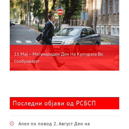
11 Мај – Меѓународен Ден На Културата Во
Сообраќајот
Последни објави од РСБСП
Апел по повод 2. Август Ден на