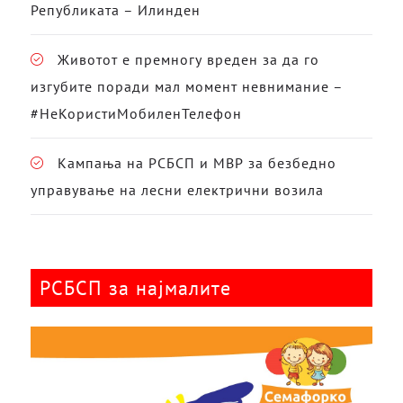
Републиката – Илинден
Животот е премногу вреден за да го
изгубите поради мал момент невнимание –
#НеКористиМобиленТелефон
Кампања на РСБСП и МВР за безбедно
управување на лесни електрични возила
РСБСП за најмалите