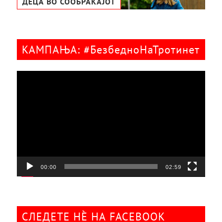
ДЕЦА ВО СООБРАЌАЈОТ
КАМПАЊА: #БезбедноНаТротинет
Видео
плејер
00:00
02:59
СЛЕДЕТЕ НÈ НА FACEBOOK