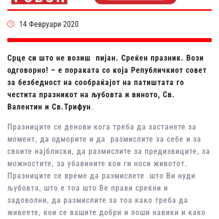
14 Февруари 2020
Срце си што не возиш пијан. Среќен празник. Вози
одговорно! – е пораката со која Републичкиот совет
за безбедност на сообраќајот на патиштата го
честита празникот на љубовта и виното, Св.
Валентин и Св.Трифун
.
Празниците се денови кога треба да застанете за
момент, да одморите и да размислите за себе и за
своите најблиски, да размислите за предизвиците, за
можностите, за убавините кои ги носи животот.
Празниците се време да размислете што Ви нуди
љубовта, што е тоа што Ве прави среќни и
задоволни, да размислите за тоа како треба да
живеете, кои се вашите добри и лоши навики и како