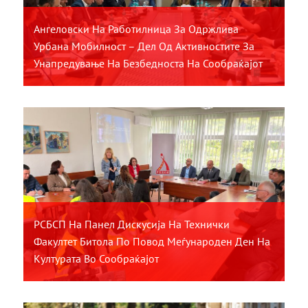
Ангеловски На Работилница За Одржлива
Урбана Мобилност – Дел Од Активностите За
Унапредување На Безбедноста На Сообраќајот
РСБСП На Панел Дискусија На Технички
Факултет Битола По Повод Меѓународен Ден На
Културата Во Сообраќајот