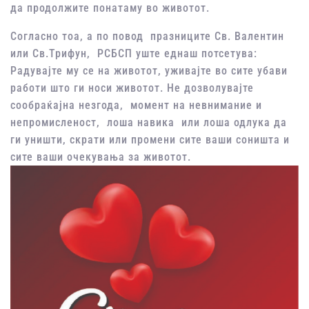
да продолжите понатаму во животот.
Согласно тоа, а по повод празниците Св. Валентин
или Св.Трифун, РСБСП уште еднаш потсетува:
Радувајте му се на животот, уживајте во сите убави
работи што ги носи животот. Не дозволувајте
сообраќајна незгода, момент на невнимание и
непромисленост, лоша навика или лоша одлука да
ги уништи, скрати или промени сите ваши соништа и
сите ваши очекувања за животот.