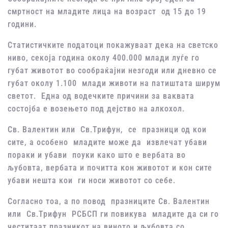
смртност на младите лица на возраст од 15 до 19
години.
Статистичките податоци покажуваат дека на светско
ниво, секоја година околу 400.000 млади луѓе го
губат животот во сообраќајни незгоди или дневно се
губат околу 1.100 млади животи на патиштата ширум
светот. Една од водечките причини за ваквата
состојба е возењето под дејство на алкохол.
Св. Валентин или Св.Трифун, се празници од кои
сите, а особено младите може да извлечат убави
пораки и убави поуки како што е вербата во
љубовта, вербата и почитта кон животот и кон сите
убави нешта кои ги носи животот со себе.
Согласно тоа, а по повод празниците Св. Валентин
или Св.Трифун РСБСП ги повикува младите да си го
честитаат празникот на виното и љубовта со