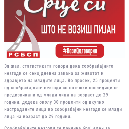
За жал, статистиката говори дека сообраќајните
незгоди се секојдневна закана за животот и
здравјето на младите лица. Во просек, 25 проценти
од сообраќајните незгоди со потешки последици се
предизвикани од млади лица на возраст до 29
години, додека околу 30 проценти од вкупно
настраданите лица во сообраќајни незгоди се млади
лица на возраст до 29 години.
Сообраќајните незгоди се причина број еден за