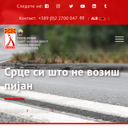
Следете нè:
Контакт:
+389 (0)2 2700 047
ALB
|
|
Срце си што не возиш
пијан
Насловна
Кампањи