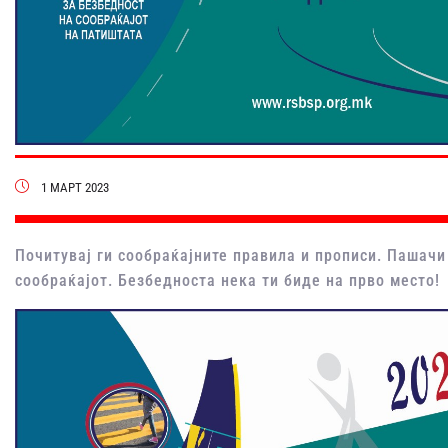
1 МАРТ 2023
Почитувај ги сообраќајните правила и прописи. Пашачи
сообраќајот. Безбедноста нека ти биде на прво место!