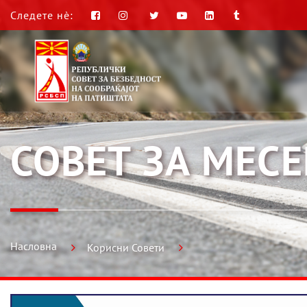
Следете нè:
СОВЕТ ЗА МЕС
Насловна
Корисни Совети