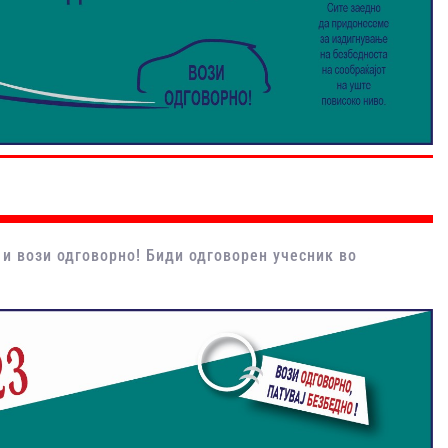
 и вози одговорно! Биди одговорен учесник во