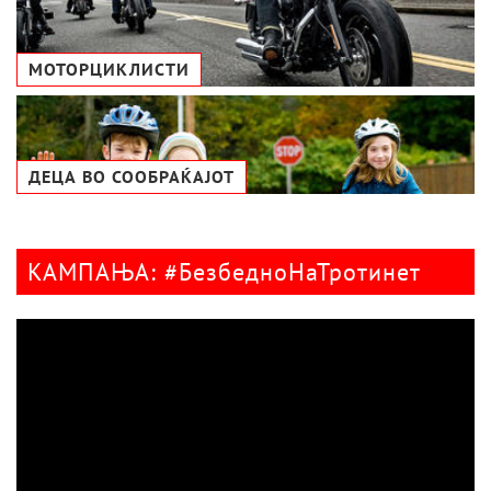
МОТОРЦИКЛИСТИ
ДЕЦА ВО СООБРАЌАЈОТ
КАМПАЊА: #БезбедноНаТротинет
Видео
плејер