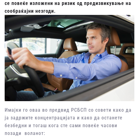
се повеќе изложени на ризик од предизвикување на
сообраќајни незгоди.
Имајки го оваа во предвид РСБСП со совети како да
ја задржите концентрацијата и како да останете
безбедни и тогаш кога сте сами повеќе часови
позади воланот: