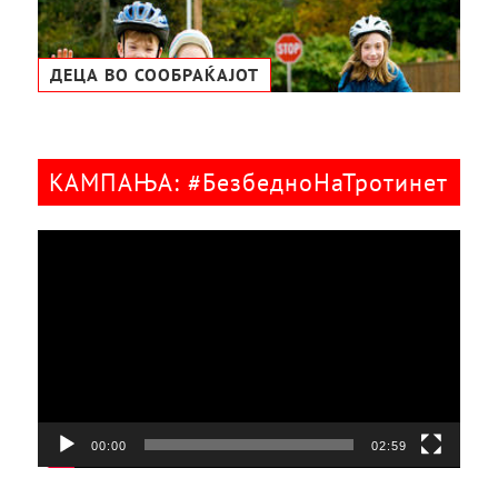
ДЕЦА ВО СООБРАЌАЈОТ
КАМПАЊА: #БезбедноНаТротинет
Видео
плејер
00:00
02:59