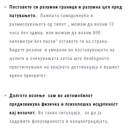
Поставете си разумни граници и разумна цел пред
патувањето.
Лажната самодоверба и
размислувањата од типот „ можам да возам 12
часа без одмор или можам да возам 800
километри без паузи“ оставете ги на страна.
Бидете реални и умерени во поставувањето на
целите и очекувањата затоа што безбедното
пристигнување на крајната дестинација е вашиот
врвен приоритет.
Долгото возење сам во автомобилот
предизвикува физичка и психолошка исцрпеност
кај возачот.
Во таква ситуација, за да ја
задржите фокусираноста и концентрацијата,