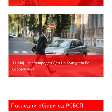
11 Мај – Меѓународен Ден На Културата Во
Сообраќајот
Последни објави од РСБСП