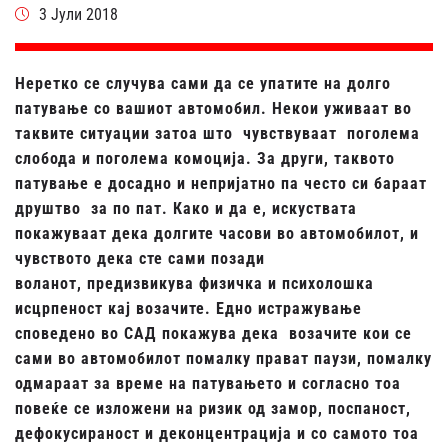
3 Јули 2018
Неретко се случува сами да се упатите на долго
патување со вашиот автомобил. Некои уживаат во
таквите ситуации затоа што чувствуваат поголема
слобода и поголема комоција. За други, таквото
патување е досадно и непријатно па често си бараат
друштво за по пат. Како и да е, искуствата
покажуваат дека долгите часови во автомобилот, и
чувството дека сте сами позади
воланот, предизвикува физичка и психолошка
исцрпеност кај возачите. Едно истражување
споведено во САД покажува дека возачите кои се
сами во автомобилот помалку прават паузи, помалку
одмараат за време на патувањето и согласно тоа
повеќе се изложени на ризик од замор, поспаност,
дефокусираност и деконцентрација и со самото тоа