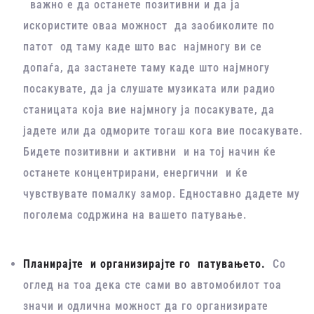
важно е да останете позитивни и да ја
искористите оваа можност да заобиколите по
патот од таму каде што вас најмногу ви се
допаѓа, да застанете таму каде што најмногу
посакувате, да ја слушате музиката или радио
станицата која вие најмногу ја посакувате, да
јадете или да одморите тогаш кога вие посакувате.
Бидете позитивни и активни и на тој начин ќе
останете концентрирани, енергични и ќе
чувствувате помалку замор. Едноставно дадете му
поголема содржина на вашето патување.
Планирајте и организирајте го патувањето.
Со
оглед на тоа дека сте сами во автомобилот тоа
значи и одлична можност да го организирате