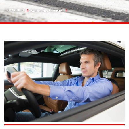
Насловна
Корисни Совети