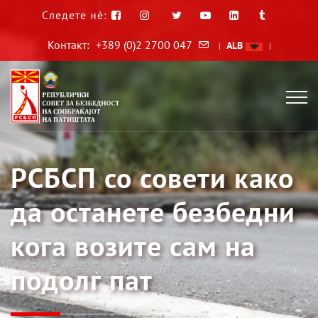
Следете нè:
Контакт:
+389 (0)2 2700 047
ALB
|
|
РСБСП со совети како
да останете безбедни
кога возите сам на
подолг пат