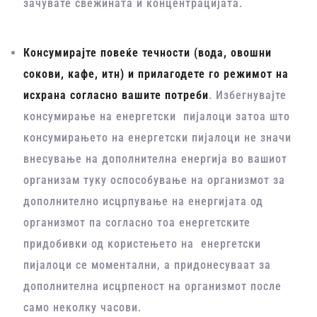
зачувате свежината и концентрацијата.
Консумирајте повеќе течности (вода, овошни
сокови, кафе, итн) и прилагодете го режимот на
исхрана согласно вашите потреби
. Избегнувајте
консумирање на енергетски пијалоци затоа што
консумирањето на енергетски пијалоци не значи
внесување на дополнителна енергија во вашиот
организам туку оспособување на организмот за
дополнително исцрпување на енергијата од
организмот па согласно тоа енергетските
придобивки од користењето на енергетски
пијалоци се моментални, а придонесуваат за
дополнителна исцрпеност на организмот после
само неколку часови.