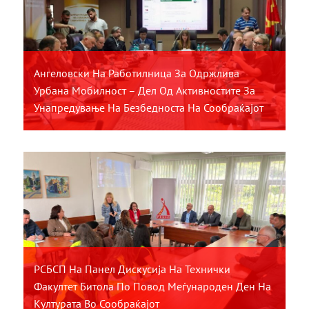
Ангеловски На Работилница За Одржлива
Урбана Мобилност – Дел Од Активностите За
Унапредување На Безбедноста На Сообраќајот
РСБСП На Панел Дискусија На Технички
Факултет Битола По Повод Меѓународен Ден На
Културата Во Сообраќајот