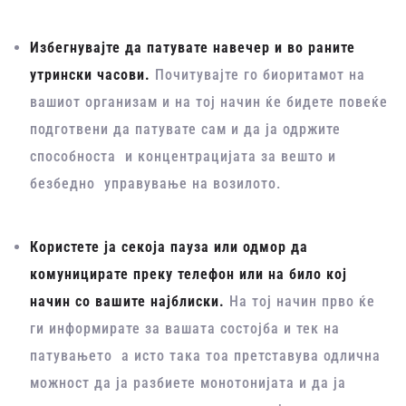
Избегнувајте да патувате навечер и во раните
утрински часови.
Почитувајте го биоритамот на
вашиот организам и на тој начин ќе бидете повеќе
подготвени да патувате сам и да ја одржите
способноста и концентрацијата за вешто и
безбедно управување на возилото.
Користете ја секоја пауза или одмор да
комуницирате преку телефон или на било кој
начин со вашите најблиски.
На тој начин прво ќе
ги информирате за вашата состојба и тек на
патувањето а исто така тоа претставува одлична
можност да ја разбиете монотонијата и да ја