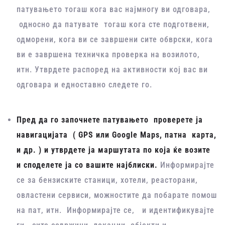
патувањето тогаш кога вас најмногу ви одговара,
односно да патувате тогаш кога сте подготвени,
одморени, кога ви се завршени сите обврски, кога
ви е завршена техничка проверка на возилото,
итн. Утврдете распоред на активности кој вас ви
одговара и едноставно следете го.
Пред да го започнете патувањето проверете ја
навигацијата ( GPS или Google Maps, патна карта,
и др. ) и утврдете ја маршутата по која ќе возите
и споделете ја со вашите најблиски.
Информирајте
се за бензиските станици, хотели, реасторани,
овластени сервиси, можностите да побарате помош
на пат, итн. Информирајте се, и идентификувајте