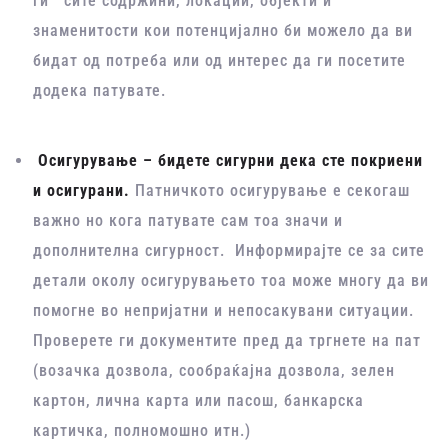
ги сите содржини, локации, објекти и
знаменитости кои потенцијално би можело да ви
бидат од потреба или од интерес да ги посетите
додека патувате.
Осигурување – бидете сигурни дека сте покриени
и осигурани.
Патничкото осигурување е секогаш
важно но кога патувате сам тоа значи и
дополнителна сигурност. Информирајте се за сите
детали околу осигурувањето тоа може многу да ви
помогне во непријатни и непосакувани ситуации.
Проверете ги документите пред да тргнете на пат
(возачка дозвола, сообраќајна дозвола, зелен
картон, лична карта или пасош, банкарска
картичка, полномошно итн.)