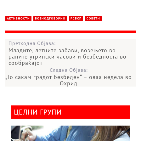
АКТИВНОСТИ
ВОЗИОДГОВОРНО
РСБСП
СОВЕТИ
Претходна Објава:
Младите, летните забави, возењето во
раните утрински часови и безбедноста во
сообраќајот
Следна Објава:
„Го сакам градот безбеден“ – оваа недела во
Охрид
ЦЕЛНИ ГРУПИ