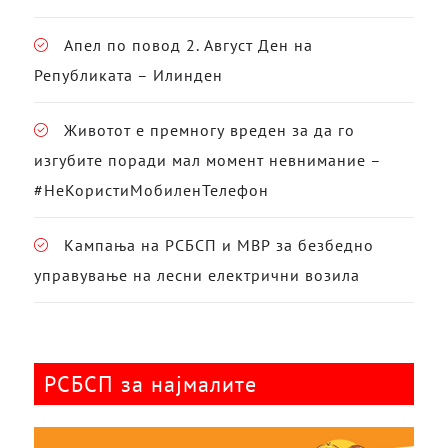
Апел по повод 2. Август Ден на
Републиката – Илинден
Животот е премногу вреден за да го
изгубите поради мал момент невнимание –
#НеКористиМобиленТелефон
Кампања на РСБСП и МВР за безбедно
управување на лесни електрични возила
РСБСП за најмалите