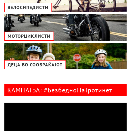
ВЕЛОСИПЕДИСТИ
МОТОРЦИКЛИСТИ
ДЕЦА ВО СООБРАЌАЈОТ
КАМПАЊА: #БезбедноНаТротинет
Видео
плејер