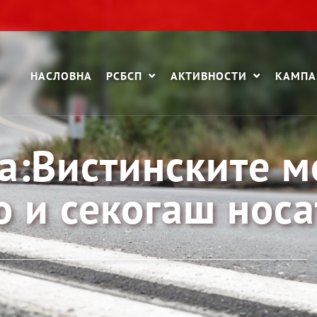
НАСЛОВНА
РСБСП
АКТИВНОСТИ
КАМП
а:Вистинските 
о и секогаш носа