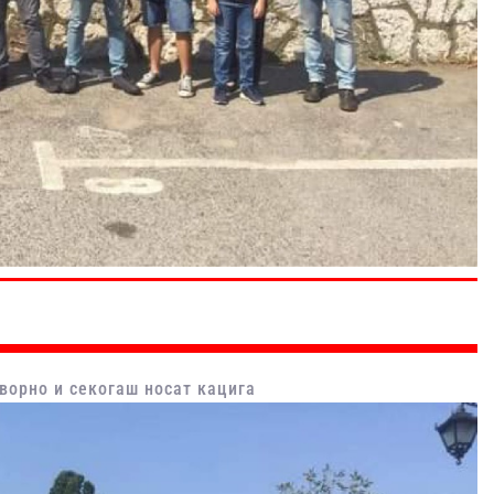
ворно и секогаш носат кацига