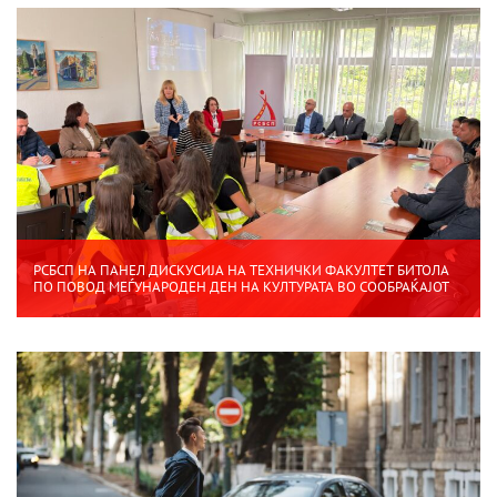
РСБСП НА ПАНЕЛ ДИСКУСИЈА НА ТЕХНИЧКИ ФАКУЛТЕТ БИТОЛА
ПО ПОВОД МЕЃУНАРОДЕН ДЕН НА КУЛТУРАТА ВО СООБРАЌАЈОТ