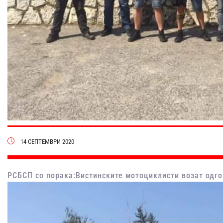
14 СЕПТЕМВРИ 2020
РСБСП со порака:Вистинските мотоциклисти возат одго