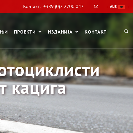
Контакт:
+389 (0)2 2700 047
ALB
|
|
АЊИ
ПРОЕКТИ
ИЗДАНИЈА
КОНТАКТ
мотоциклисти
т кацига