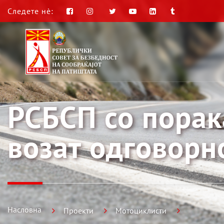
Следете нè:
РСБСП со порак
возат одговорн
Насловна
Проекти
Мотоциклисти