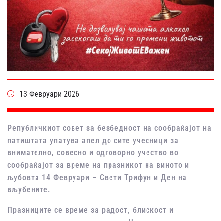
13 Февруари 2026
Републичкиот совет за безбедност на сообраќајот на
патиштата упатува апел до сите учесници за
внимателно, совесно и одговорно учество во
сообраќајот за време на празникот на виното и
љубовта 14 Февруари – Свети Трифун и Ден на
вљубените.
Празниците се време за радост, блискост и