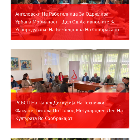
Ангеловски На Работилница За Одржлива
Урбана Мобилност – Дел Од Активностите За
Унапредување На Безбедноста На Сообраќајот
РСБСП На Панел Дискусија На Технички
Факултет Битола По Повод Меѓународен Ден На
Културата Во Сообраќајот