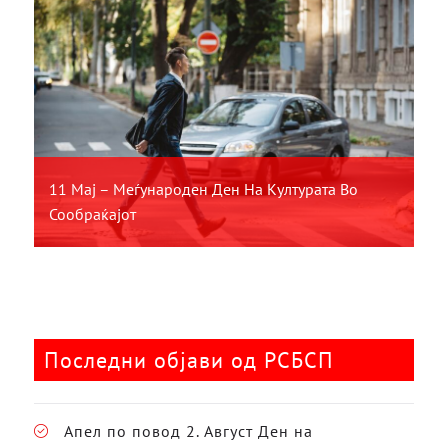
11 Мај – Меѓународен Ден На Културата Во
Сообраќајот
Последни објави од РСБСП
Апел по повод 2. Август Ден на