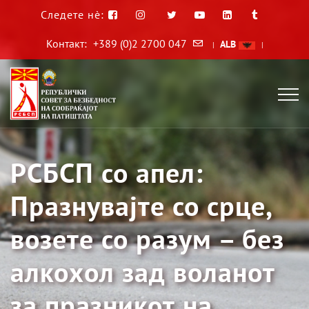
Следете нè:
Контакт:
+389 (0)2 2700 047
ALB
|
|
РСБСП со апел:
Празнувајте со срце,
возете со разум – без
алкохол зад воланот
за празникот на