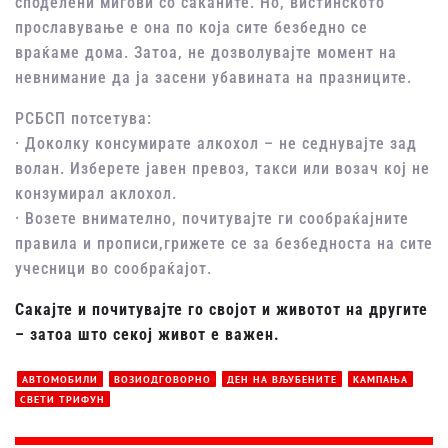
споделени мигови со саканите. Но, вистинското
прославување е она по која сите безбедно се
враќаме дома. Затоа, не дозволувајте момент на
невнимание да ја засени убавината на празниците.
РСБСП потсетува:
· Доколку консумирате алкохол – не седнувајте зад
волан. Изберете јавен превоз, такси или возач кој не
конзумирал аклохол.
· Возете внимателно, почитувајте ги сообраќајните
правила и прописи,грижете се за безбедноста на сите
учесници во сообраќајот.
Сакајте и почитувајте го својот и животот на другите
– затоа што секој живот е важен.
АВТОМОБИЛИ
ВОЗИОДГОВОРНО
ДЕН НА ВЉУБЕНИТЕ
КАМПАЊА
СВЕТИ ТРИФУН