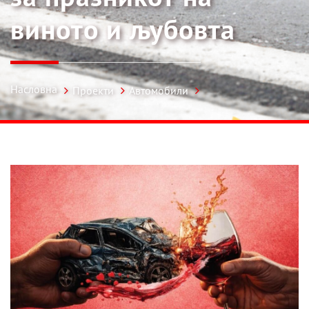
виното и љубовта
Насловна
Проекти
Автомобили