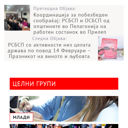
Претходна Објава:
Координација за побезбеден
сообраќај: РСБСП и ОСБСП од
општините во Пелагонија на
работен состанок во Прилеп
Следна Објава:
РСБСП со активности низ целата
држава по повод 14 Февруари –
Празникот на виното и љубовта
ЦЕЛНИ ГРУПИ
МЛАДИ