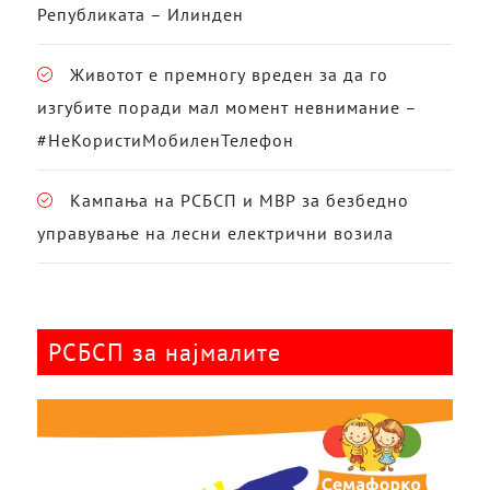
Републиката – Илинден
Животот е премногу вреден за да го
изгубите поради мал момент невнимание –
#НеКористиМобиленТелефон
Кампања на РСБСП и МВР за безбедно
управување на лесни електрични возила
РСБСП за најмалите