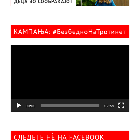
ДЕЦА ВО СООБРАЌАЈОТ
КАМПАЊА: #БезбедноНаТротинет
Видео
плејер
00:00
02:59
СЛЕДЕТЕ НÈ НА FACEBOOK