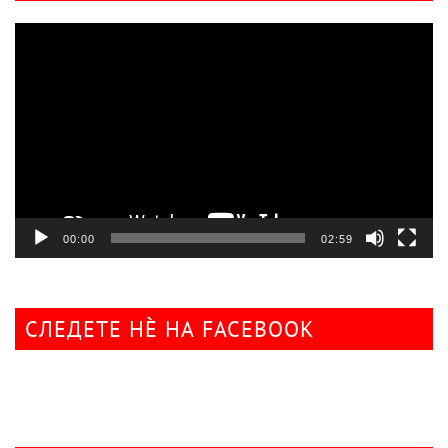
Видео
плејер
00:00
02:59
СЛЕДЕТЕ НÈ НА FACEBOOK