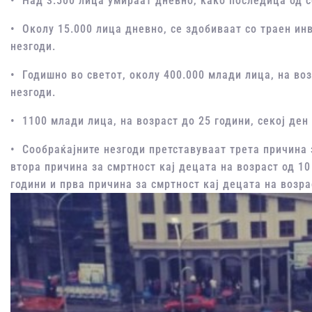
• Над 3.500 лица умираат дневно, како последица од с
• Околу 15.000 лица дневно, се здобиваат со траен ин
незгоди.
• Годишно во светот, околу 400.000 млади лица, на воз
незгоди.
• 1100 млади лица, на возраст до 25 години, секој ден
• Сообраќајните незгоди претставуваат трета причина з
втора причина за смртност кај децата на возраст од 10 
години и прва причина за смртност кај децата на возра