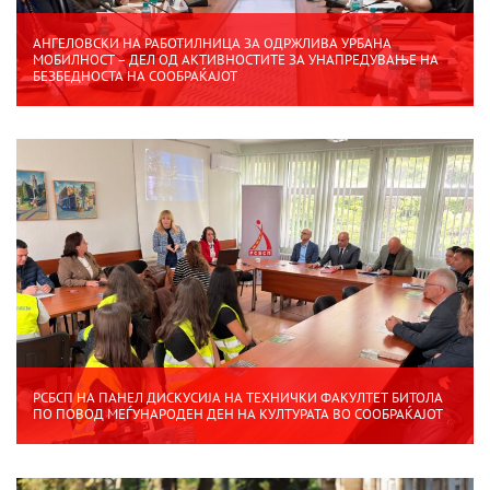
АНГЕЛОВСКИ НА РАБОТИЛНИЦА ЗА ОДРЖЛИВА УРБАНА
МОБИЛНОСТ – ДЕЛ ОД АКТИВНОСТИТЕ ЗА УНАПРЕДУВАЊЕ НА
БЕЗБЕДНОСТА НА СООБРАЌАЈОТ
РСБСП НА ПАНЕЛ ДИСКУСИЈА НА ТЕХНИЧКИ ФАКУЛТЕТ БИТОЛА
ПО ПОВОД МЕЃУНАРОДЕН ДЕН НА КУЛТУРАТА ВО СООБРАЌАЈОТ