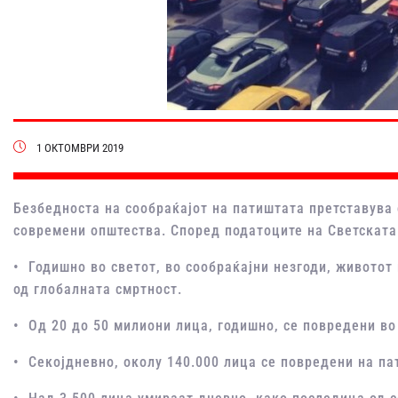
1 ОКТОМВРИ 2019
Безбедноста на сообраќајот на патиштата претставува 
современи општества. Според податоците на Светската
• Годишно во светот, во сообраќајни незгоди, животот 
од глобалната смртност.
• Од 20 до 50 милиони лица, годишно, се повредени во
• Секојдневно, околу 140.000 лица се повредени на па