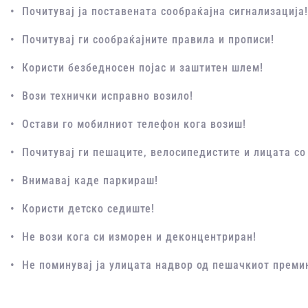
• Почитувај ја поставената сообраќајна сигнализација!
• Почитувај ги сообраќајните правила и прописи!
• Користи безбедносен појас и заштитен шлем!
• Вози технички исправно возило!
• Остави го мобилниот телефон кога возиш!
• Почитувај ги пешаците, велосипедистите и лицата с
• Внимавај каде паркираш!
• Користи детско седиште!
• Не вози кога си изморен и деконцентриран!
• Не поминувај ја улицата надвор од пешачкиот преми