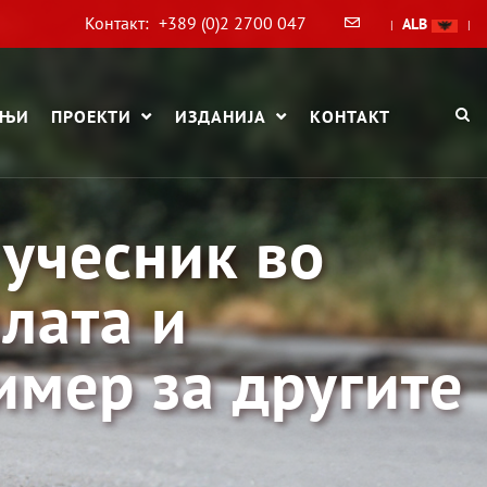
Контакт:
+389 (0)2 2700 047
ALB
|
|
АЊИ
ПРОЕКТИ
ИЗДАНИЈА
КОНТАКТ
 учесник во
илата и
имер за другите