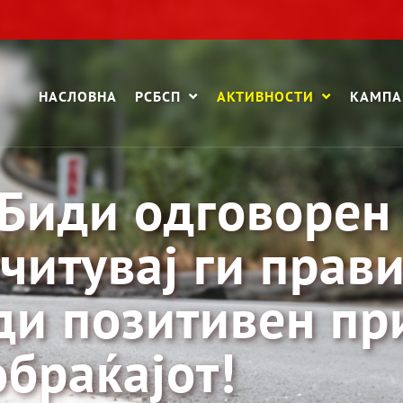
НАСЛОВНА
РСБСП
АКТИВНОСТИ
КАМП
 Биди одговорен
читувај ги прав
ди позитивен пр
обраќајот!