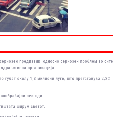
сериозен предизвик, односно сериозен проблем во сите
 здравствена организација:
го губат околу 1,3 милиони луѓе, што претставува 2,2%
 сообраќајни незгоди.
тиштата ширум светот.