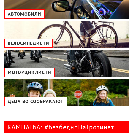
АВТОМОБИЛИ
ВЕЛОСИПЕДИСТИ
МОТОРЦИКЛИСТИ
ДЕЦА ВО СООБРАЌАЈОТ
КАМПАЊА: #БезбедноНаТротинет