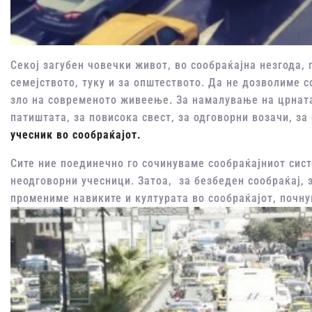
Секој загубен човечки живот, во сообраќајна незгода,
семејството, туку и за општеството. Да не дозволиме с
зло на современото живеење. За намалување на црната
патиштата, за повисока свест, за одговорни возачи, за
учесник во сообраќајот.
Сите ние поединечно го сочинуваме сообраќајниот сист
неодговорни учесници. Затоа, за безбеден сообраќај, 
промениме навиките и културата во сообраќајот, почнув