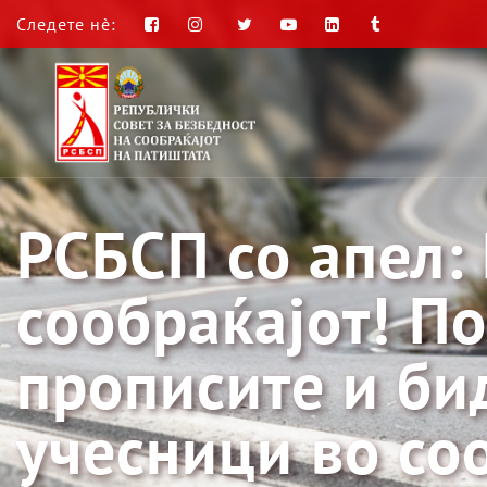
Следете нè:
РСБСП со апел:
сообраќајот! По
прописите и би
учесници во со