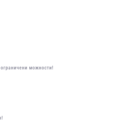
о ограничени можности!
н!