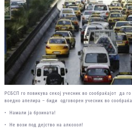
РСБСП го повикува секој учесник во сообраќајот да го
воедно апелира – биди одговорен учесник во сообраќа
• Намали ја брзината!
• Не вози под дејство на алкохол!