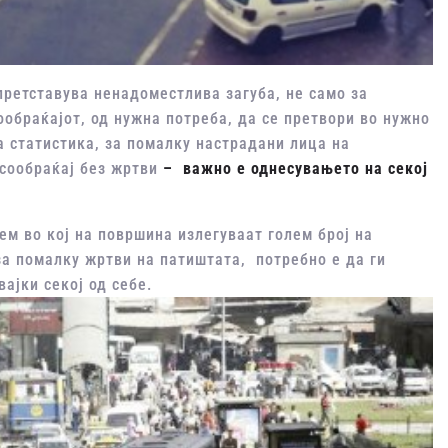
 претставува ненадоместлива загуба, не само за
ообраќајот, од нужна потреба, да се претвори во нужно
 статистика, за помалку настрадани лица на
 сообраќај без жртви
– важно е однесувањето на секој
ем во кој на површина излегуваат голем број на
за помалку жртви на патиштата, потребно е да ги
ајки секој од себе.