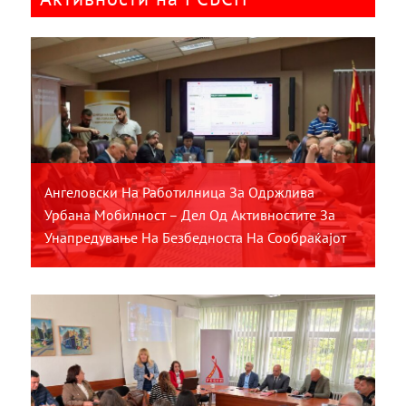
Ангеловски На Работилница За Одржлива
Урбана Мобилност – Дел Од Активностите За
Унапредување На Безбедноста На Сообраќајот