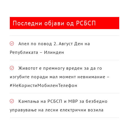
Последни објави од РСБСП
Апел по повод 2. Август Ден на
Републиката – Илинден
Животот е премногу вреден за да го
изгубите поради мал момент невнимание –
#НеКористиМобиленТелефон
Кампања на РСБСП и МВР за безбедно
управување на лесни електрични возила