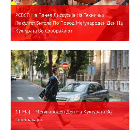
РСБСП На Панел Дискусија На Технички
Факултет Битола По Повод Меѓународен Ден На
Културата Во Сообраќајот
11 Мај – Меѓународен Ден На Културата Во
Сообраќајот