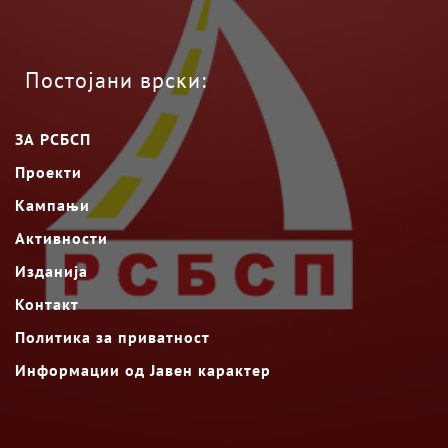
Постојани врски:
ЗА РСБСП
Проекти
Кампањи
Активности
Изданија
Контакт
Политика за приватност
Информации од Јавен карактер