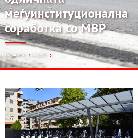
меѓуинституционална
соработка со МВР
Насловна
РСБСП