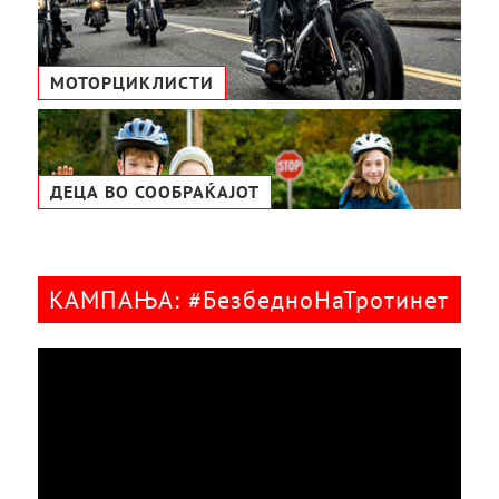
МОТОРЦИКЛИСТИ
ДЕЦА ВО СООБРАЌАЈОТ
КАМПАЊА: #БезбедноНаТротинет
Видео
плејер