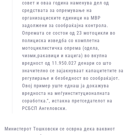
совет и оваа година наменува дел од
средствата за опремување на
организациските единици на МВР
задолжени за сообраќајна контрола.
Опремата се состои од 23 мотоцикли во
полициска изведба со комплетна
мотоциклистичка опрема (одела,
чизми,ракавици и кацига) во вкупна
вредност од 11.950.027 денари со што
значително се зајакнуваат капацитетите за
регулирање и безбедност во сообраќајот.
Овој пример уште еднаш ја докажува
вредноста на меѓуинституционалната
соработка.“, истакна претседателот на
РСБСП Ангеловски.
Министерот Тошковски се осврна дека ваквиот