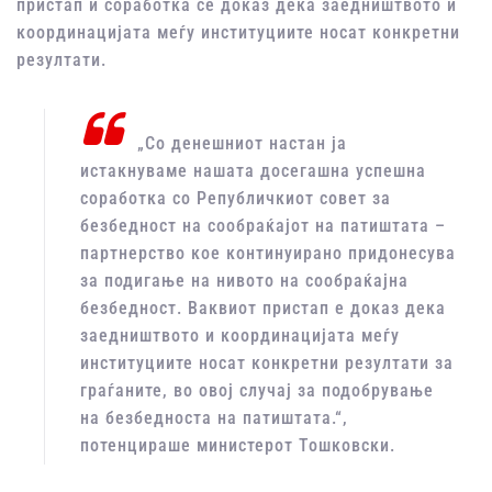
пристап и соработка се доказ дека заедништвото и
координацијата меѓу институциите носат конкретни
резултати.
„Со денешниот настан ја
истакнуваме нашата досегашна успешна
соработка со Републичкиот совет за
безбедност на сообраќајот на патиштата –
партнерство кое континуирано придонесува
за подигање на нивото на сообраќајна
безбедност. Ваквиот пристап е доказ дека
заедништвото и координацијата меѓу
институциите носат конкретни резултати за
граѓаните, во овој случај за подобрување
на безбедноста на патиштата.“,
потенцираше министерот Тошковски.