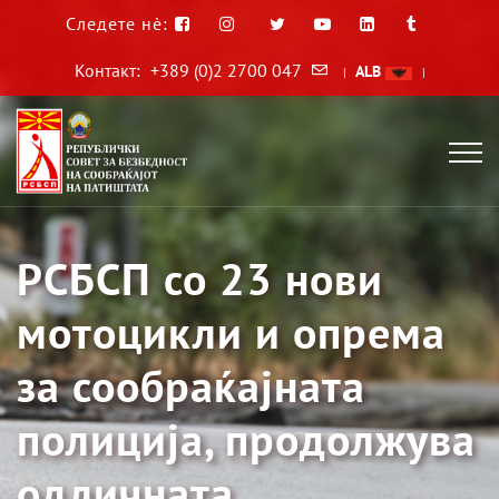
Следете нè:
Контакт:
+389 (0)2 2700 047
ALB
|
|
РСБСП со 23 нови
мотоцикли и опрема
за сообраќајната
полиција, продолжува
одличната