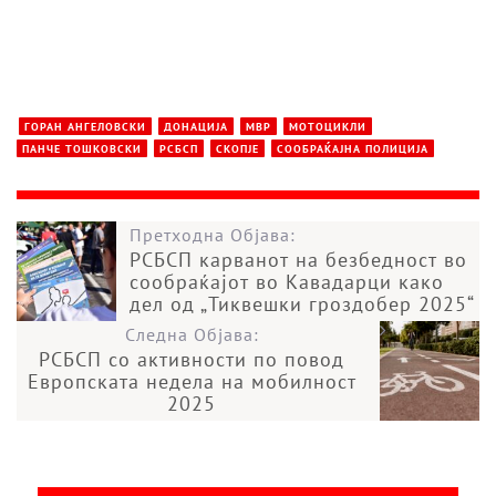
ГОРАН АНГЕЛОВСКИ
ДОНАЦИЈА
МВР
МОТОЦИКЛИ
ПАНЧЕ ТОШКОВСКИ
РСБСП
СКОПЈЕ
СООБРАЌАЈНА ПОЛИЦИЈА
Претходна Објава:
РСБСП карванот на безбедност во
сообраќајот во Кавадарци како
дел од „Тиквешки гроздобер 2025“
Следна Објава:
РСБСП со активности по повод
Европската недела на мобилност
2025