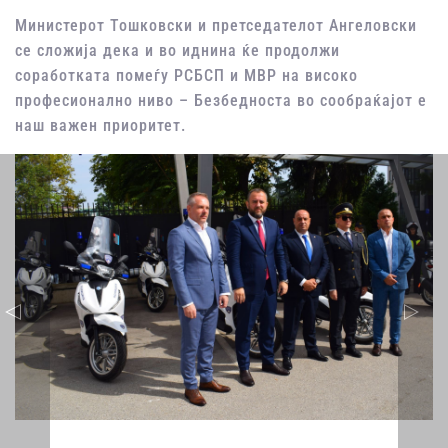
Министерот Тошковски и претседателот Ангеловски
се сложија дека и во иднина ќе продолжи
соработката помеѓу РСБСП и МВР на високо
професионално ниво – Безбедноста во сообраќајот е
наш важен приоритет.