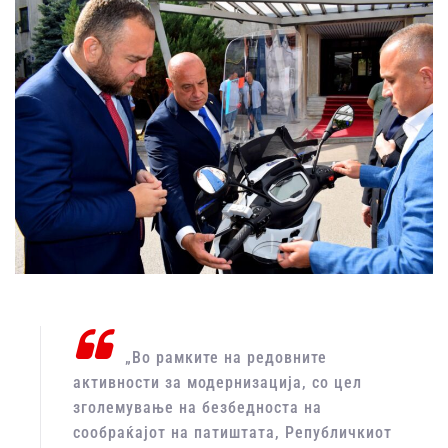
„Во рамките на редовните
активности за модернизација, со цел
зголемување на безбедноста на
сообраќајот на патиштата, Републичкиот