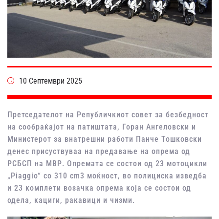
10 Септември 2025
Претседателот на Републичкиот совет за безбедност
на сообраќајот на патиштата, Горан Ангеловски и
Министерот за внатрешни работи Панче Тошковски
денес присуствуваа на предавање на опрема од
РСБСП на МВР. Опремата се состои од 23 мотоцикли
„Piaggio“ со 310 cm3 моќност, во полициска изведба
и 23 комплети возачка опрема која се состои од
одела, кациги, ракавици и чизми.